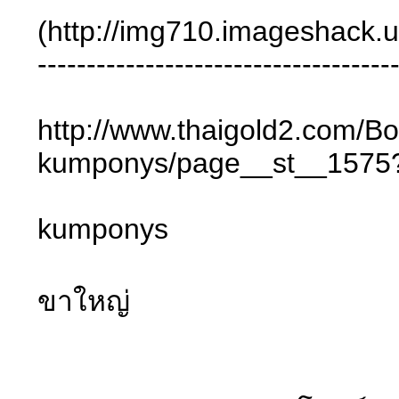
(http://img710.imageshack.
------------------------------------
http://www.thaigold2
kumponys/page__st__1575
kumponys
ขาใหญ่