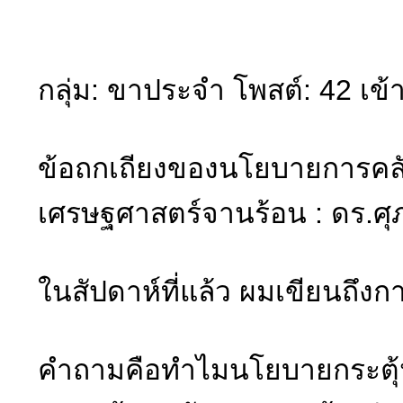
กลุ่ม: ขาประจำ โพสต์: 42 เข้
ข้อถกเถียงของนโยบายการคลั
เศรษฐศาสตร์จานร้อน : ดร.ศุภว
ในสัปดาห์ที่แล้ว ผมเขียนถึง
คำถามคือทำไมนโยบายกระตุ้นเศ