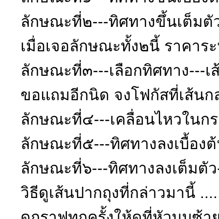
ลักษณะที่๒---ทิศทางขึ้นเต็มตั
เมื่อเจอลักษณะทั้ง๒นี้ ราคาระ
ลักษณะที่๓---เลือกทิศทาง---
ขอแถมอีกนิด จงโฟกัสที่เส้นก
ลักษณะที่๔---เคลื่อนไหวในกร
ลักษณะที่๕---ทิศทางลงเบื้องต้
ลักษณะที่๖---ทิศทางลงเต็มตัว--
วิธีดูเส้นปากถุงที่กล่าวมาน
ดูกราฟทุกครั้งให้ดูที่หัวม