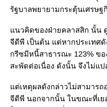
รัฐบาลพยายามกระตุ้นเศรษฐกิ
แนวคิดของฝ่ายคลาสสิก นั้น ดู
จีดีพี เป็นต้น แต่หากประเทศดั
กรีซมีหนี้สาธารณะ 123% ของจีด
สะพัดต่อเนื่อง ดังนั้น จึงไม่แป
แต่เหตุผลดังกล่าวไม่สามารถอ
จีดีพี นอกจากนั้น ในขณะที่เ