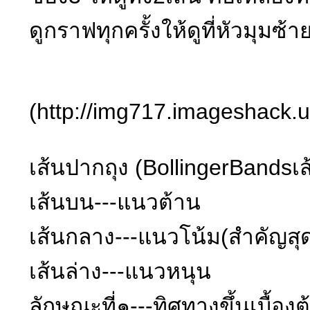
ดูกราฟทุกครั้งให้ดูที่หัวม
(http://img717.imageshack.
เส้นปากถุง (BollingerBandsเส
เส้นบน---แนวต้าน
เส้นกลาง---แนวโน้ม(สำคัญสุ
เส้นล่าง---แนวหนุน
ลักษณะที่๑---ทิศทางขึ้นเบื้องต