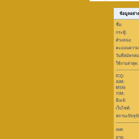
ข้อมูลอย่าง
ชื่อ:
กระทู้:
ตำแหน่ง:
คะแนนความน
วันที่สมัครสม
ใช้งานล่าสุด:
ICQ:
AIM:
MSN:
YIM:
อีเมล์:
เว็บไซต์:
สถานะปัจจุบั
เพศ:
อายุ: