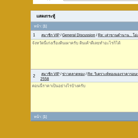
แสดงกระทู้
หน้า: [
1
]
1
สมาชิก VIP
/
General Discussion
/
Re: เล่าขานตำนาน... โอ่ง
จังหวัดนี้เก่งเรื่องดินเผาครับ ดินเค้าดีเลยทำอะไรก็ได้
สมาชิก VIP
/
ข่าวตลาดทอง
/
Re: วิเคราะห์ทองมองราคารอบเช้
2
2558
ตอนนี้ราคาเป็นอย่างไรบ้างครับ
หน้า: [
1
]