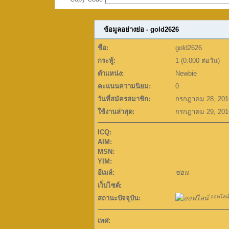
ข้อมูลอย่างย่อ - gold2626
ชื่อ:
gold2626
กระทู้:
1 (0.000 ต่อวัน)
ตำแหน่ง:
Newbie
คะแนนความนิยม:
0
วันที่สมัครสมาชิก:
กรกฎาคม 28, 201
ใช้งานล่าสุด:
กรกฎาคม 29, 201
ICQ:
AIM:
MSN:
YIM:
อีเมล์:
ซ่อน
เว็บไซต์:
ออฟไลน์
สถานะปัจจุบัน:
เพศ: