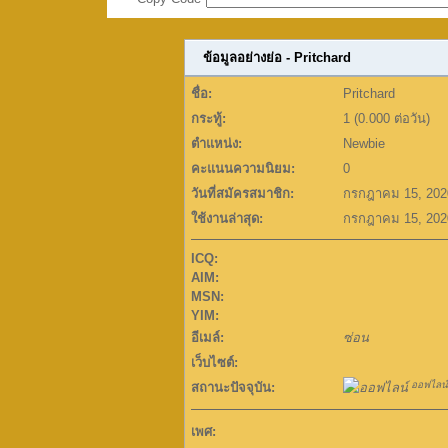
ข้อมูลอย่างย่อ - Pritchard
ชื่อ:
Pritchard
กระทู้:
1 (0.000 ต่อวัน)
ตำแหน่ง:
Newbie
คะแนนความนิยม:
0
วันที่สมัครสมาชิก:
กรกฎาคม 15, 202
ใช้งานล่าสุด:
กรกฎาคม 15, 202
ICQ:
AIM:
MSN:
YIM:
อีเมล์:
ซ่อน
เว็บไซต์:
ออฟไลน์
สถานะปัจจุบัน:
เพศ: