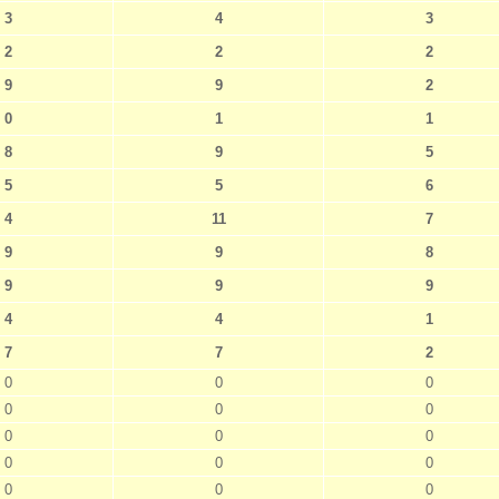
3
4
3
2
2
2
9
9
2
0
1
1
8
9
5
5
5
6
4
11
7
9
9
8
9
9
9
4
4
1
7
7
2
0
0
0
0
0
0
0
0
0
0
0
0
0
0
0