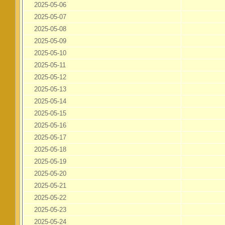
2025-05-06
2025-05-07
2025-05-08
2025-05-09
2025-05-10
2025-05-11
2025-05-12
2025-05-13
2025-05-14
2025-05-15
2025-05-16
2025-05-17
2025-05-18
2025-05-19
2025-05-20
2025-05-21
2025-05-22
2025-05-23
2025-05-24