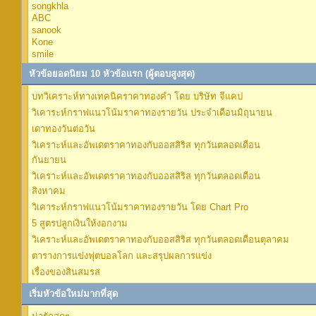
songkhla
ABC
sanook
Kone
smile
หัวข้อยอดนิยม 10 หัวข้อแรก (ผู้ตอบสูงสุด)
บทวิเคราะห์ทางเทคนิคราคาทองคำ โดย บริษัท จีแคป
วิเคาระห์กราฟแนวโน้มราคาทองรายวัน ประจำเดือนมิถุนายน
เดาทองวันต่อวัน
วิเคราะห์และอัพเดตราคาทองกับออสสิริส ทุกวันตลอดเดือน
กันยายน
วิเคราะห์และอัพเดตราคาทองกับออสสิริส ทุกวันตลอดเดือน
สิงหาคม
วิเคาระห์กราฟแนวโน้มราคาทองรายวัน โดย Chart Pro
5 สูตรปลูกเงินให้งอกงาม
วิเคราะห์และอัพเดตราคาทองกับออสสิริส ทุกวันตลอดเดือนตุลาคม
ตารางการแข่งฟุตบอลโลก และสรุปผลการแข่ง
เรื่องของสินสมรส
เริ่มหัวข้อใหม่มากที่สุด