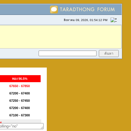
สิงหาคม 09, 2026, 01:54:12 PM