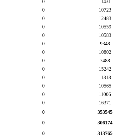
0
11431
0
10723
0
12483
0
10559
0
10583
0
9348
0
10802
0
7488
0
15242
0
11318
0
10565
0
11006
0
16371
0
353545
0
306174
0
313765