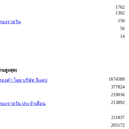
1762
1302
156
ทองรายวัน
56
14
านสูงสุด)
1674589
องคำ โดย บริษัท จีแคป
377824
219036
213892
ทองรายวัน ประจำเดือน
211837
205172