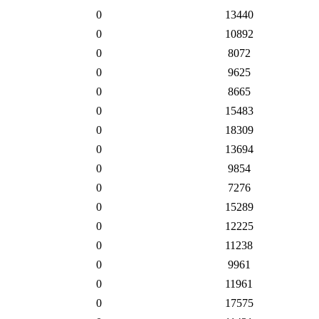
0
13440
0
10892
0
8072
0
9625
0
8665
0
15483
0
18309
0
13694
0
9854
0
7276
0
15289
0
12225
0
11238
0
9961
0
11961
0
17575