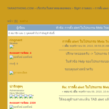
TARADTHONG.COM
>
เกี่ยวกับเว็บตลาดทองดอทคอม
>
ปัญหา ถามตอบ
>
การตั้ง ale
หน้า: [
1
]
ลงล่าง
ผู้เขียน
หัวข้อ: การตั้ง alert ในโปรแกรม Meta Tra
0 สมาชิก และ 1 บุคคลทั่วไป กำลังดูหัวข้อนี้
ringnant
การตั้ง alert ในโปรแกรม Meta T
Newbie
«
เมื่อ:
พฤศจิกายน 09, 2010, 08:59:26 AM
คะแนนความนิยม: 4
ปรึกษาหน่อยครับ -> โปรแกรม Meta T
ออฟไลน์
ในหัวข้อ Help ของโปรแกรมบอกว่าให้
กระทู้: 9
ขอบคุณล่วงหน้าครับ
น่ารักสุดๆ
Re: การตั้ง alert ในโปรแกรม Met
Administrator
«
ตอบ #1 เมื่อ:
พฤศจิกายน 09, 2010, 10:4
Hero Member
ให้ลองดูด้านล่างจะเห็น TAB alert แล
คะแนนความนิยม: 2330
ออฟไลน์