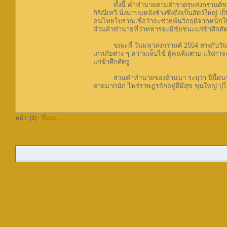
ทั้งนี้ คำทำนายตามตำราตรุษสงกรานต์ของ นา
กิริณีเทวี นั่งมาบนหลังช้างซึ่งถือเป็นสัตว์ใหญ
คนไทยโบราณเชื่อว่าจะช่วยพ้นวิกฤติจากหนักให้
ส่วนคำทำนายที่ว่าทหารจะมีชัยชนะแก่ข้าศึกศัต
ขณะที่ วันมหาสงกรานต์ 2554 ตรงกับวันพฤหัส
เภทภัยต่าง ๆ ความเจ็บไข้ ผู้คนล้มตาย แร้งกา
แก่ข้าศึกศัตรู
ส่วนคำทำนายของล้านนา ระบุว่า ปีนี้ฝนจะตก
ตายมากนัก ไพร่ราษฎรจักอยู่ดีมีสุข ขุนใหญ่ ปุโ
หน้า: [
1
]
ขึ้นบน