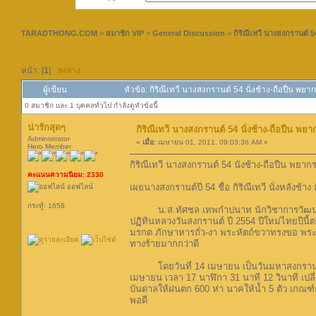
TARADTHONG.COM
>
สมาชิก VIP
>
General Discussion
>
กิริณีเทวี นางสงกรานต์ 54 
หน้า: [
1
]
ลงล่าง
ผู้เขียน
หัวข้อ: กิริณีเทวี นางสงกรานต์ 54 นั่งช้าง-ถือปืน พยากร
0 สมาชิก และ 1 บุคคลทั่วไป กำลังดูหัวข้อนี้
น่ารักสุดๆ
กิริณีเทวี นางสงกรานต์ 54 นั่งช้าง-ถือปืน พยากร
Administrator
«
เมื่อ:
เมษายน 01, 2011, 09:03:36 AM »
Hero Member
กิริณีเทวี นางสงกรานต์ 54 นั่งช้าง-ถือปืน พยากรณ์
คะแนนความนิยม: 2330
เผยนางสงกรานต์ปี 54 ชื่อ กิริณีเทวี นั่งหลังช้าง
ออฟไลน์
กระทู้: 1658
น.ส.ทัศชล เทพกำปนาท นักวิชาการวัฒนธรร
ปฏิทินหลวงวันสงกรานต์ ปี 2554 ปีใหม่ไทยปีนี
มรกต ภักษาหารถั่ว-งา พระหัตถ์ขวาทรงขอ พระห
ทางร้ายมากกว่าดี
โดยวันที่ 14 เมษายน เป็นวันมหาสงกรานต์ ตรงก
เมษายน เวลา 17 นาฬิกา 31 นาที 12 วินาที เปลี่
บันดาลให้ฝนตก 600 ห่า นาคให้น้ำ 5 ตัว เกณฑ
พอดี