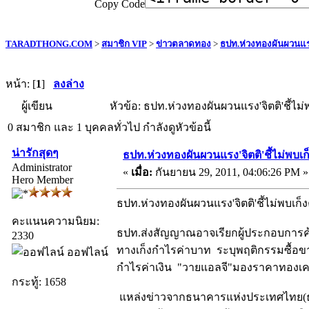
Copy Code
TARADTHONG.COM
>
สมาชิก VIP
>
ข่าวตลาดทอง
>
ธปท.ห่วงทองผันผวนแรง'
หน้า: [
1
]
ลงล่าง
ผู้เขียน
หัวข้อ: ธปท.ห่วงทองผันผวนแรง'จิตติ'ชี้ไม่พ
0 สมาชิก และ 1 บุคคลทั่วไป กำลังดูหัวข้อนี้
น่ารักสุดๆ
ธปท.ห่วงทองผันผวนแรง'จิตติ'ชี้ไม่พบเก็
Administrator
«
เมื่อ:
กันยายน 29, 2011, 04:06:26 PM »
Hero Member
ธปท.ห่วงทองผันผวนแรง'จิตติ'ชี้ไม่พบเก็ง
คะแนนความนิยม:
ธปท.ส่งสัญญาณอาจเรียกผู้ประกอบการค้
2330
ทางเก็งกำไรค่าบาท ระบุพฤติกรรมซื้อข
ออฟไลน์
กำไรค่าเงิน "วายแอลจี"มองราคาทองเคล
กระทู้: 1658
แหล่งข่าวจากธนาคารแห่งประเทศไทย(ธ