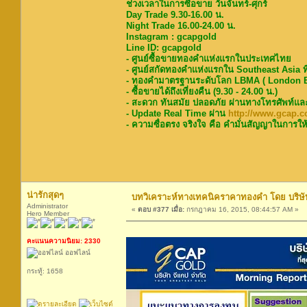
ช่วงเวลาในการซื้อขาย วันจันทร์-ศุกร์
Day Trade 9.30-16.00 น.
Night Trade 16.00-24.00 น.
Instagram : gcapgold
Line ID: gcapgold
- ศูนย์ซื้อขายทองคำแห่งแรกในประเทศไทย
- ศูนย์สกัดทองคำแห่งแรกใน Southeast Asia ท
- ทองคำมาตรฐานระดับโลก LBMA ( London Bu
- ซื้อขายได้ถึงเที่ยงคืน (9.30 - 24.00 น.)
- สะดวก ทันสมัย ปลอดภัย ผ่านทางโทรศัพท์แล
- Update Real Time ผ่าน
http://www.gcap.co
- ความซื่อตรง จริงใจ คือ คำมั่นสัญญาในการให้
น่ารักสุดๆ
บทวิเคราะห์ทางเทคนิคราคาทองคำ โดย บริษัท
Administrator
«
ตอบ #377 เมื่อ:
กรกฎาคม 16, 2015, 08:44:57 AM »
Hero Member
คะแนนความนิยม: 2330
ออฟไลน์
กระทู้: 1658