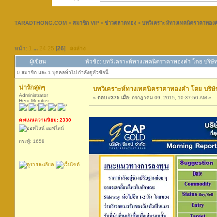
TARADTHONG.COM
>
สมาชิก VIP
>
ข่าวตลาดทอง
>
บทวิเคราะห์ทางเทคนิคราคาทองคำ
หน้า:
1
...
24
25
[
26
]
ลงล่าง
ผู้เขียน
หัวข้อ: บทวิเคราะห์ทางเทคนิคราคาทองคำ โดย บริษัท
0 สมาชิก และ 1 บุคคลทั่วไป กำลังดูหัวข้อนี้
น่ารักสุดๆ
บทวิเคราะห์ทางเทคนิคราคาทองคำ โดย บริษัท
Administrator
«
ตอบ #375 เมื่อ:
กรกฎาคม 09, 2015, 10:37:50 AM »
Hero Member
คะแนนความนิยม: 2330
ออฟไลน์
กระทู้: 1658