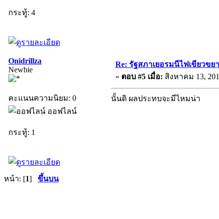
กระทู้: 4
Onidrillza
Re: รัฐสภาเยอรมนีไฟเขียวขย
Newbie
«
ตอบ #5 เมื่อ:
สิงหาคม 13, 201
คะแนนความนิยม: 0
นั้นดิ ผลประทบจะมีไหมน่า
ออฟไลน์
กระทู้: 1
หน้า: [
1
]
ขึ้นบน