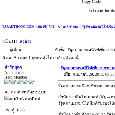
Copy Code
TARADTHONG.COM
>
สมาชิก VIP
>
ข่าวตลาดทอง
>
รัฐสภาเยอรมนีไฟเขีย
หน้า: [
1
]
ลงล่าง
ผู้เขียน
หัวข้อ: รัฐสภาเยอรมนีไฟเขียวขยา
0 สมาชิก และ 1 บุคคลทั่วไป กำลังดูหัวข้อนี้
น่ารักสุดๆ
รัฐสภาเยอรมนีไฟเขียวขยายกอ
Administrator
«
เมื่อ:
กันยายน 29, 2011, 08:33
Hero Member
รัฐสภาเยอรมนีไฟเขียวขยายกอง
คะแนนความนิยม: 2330
สำนักข่าวอินโฟเควสท์ (IQ) -- พฤ
ออฟไลน์
รัฐสภาเยอรมนีได้มีมติรับรองให
กระทู้: 1658
สำนักข่าวซินหัวรายงานว่า รัฐส