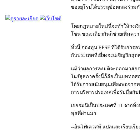
ของยุโรปได้บรรลุข้อตกลงร่วมกั
โดยกฎหมายใหม่นี้จะทำให้วงเงิน
โซน ขณะเดียวกันก็ช่วยเพิ่มคว
ทั้งนี้ กองทุน EFSF ที่ได้รับก
กับประเทศที่เสี่ยงจะเผชิญวิกฤตห
แม้ว่าผลการลงมติจะออกมาสอดคล
ในรัฐสภาครั้งนี้ก็ถือเป็นบทท
ได้รับการสนับสนุนเพียงพอจากพ
การบริหารประเทศเพื่อรับมือกับปั
เยอรมนีเป็นประเทศที่ 11 จากทั
พุธที่ผ่านมา
--อินโฟเควสท์ แปลและเรียบเรี