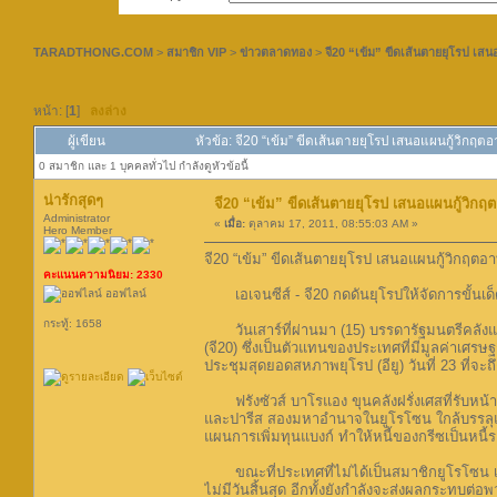
TARADTHONG.COM
>
สมาชิก VIP
>
ข่าวตลาดทอง
>
จี20 “เข้ม” ขีดเส้นตายยุโรป เสน
หน้า: [
1
]
ลงล่าง
ผู้เขียน
หัวข้อ: จี20 “เข้ม” ขีดเส้นตายยุโรป เสนอแผนกู้วิกฤตอ
0 สมาชิก และ 1 บุคคลทั่วไป กำลังดูหัวข้อนี้
น่ารักสุดๆ
จี20 “เข้ม” ขีดเส้นตายยุโรป เสนอแผนกู้วิกฤต
Administrator
«
เมื่อ:
ตุลาคม 17, 2011, 08:55:03 AM »
Hero Member
จี20 “เข้ม” ขีดเส้นตายยุโรป เสนอแผนกู้วิกฤตอา
คะแนนความนิยม: 2330
เอเจนซีส์ - จี20 กดดันยุโรปให้จัดการขั้นเด็
ออฟไลน์
กระทู้: 1658
วันเสาร์ที่ผ่านมา (15) บรรดารัฐมนตรีคลังแ
(จี20) ซึ่งเป็นตัวแทนของประเทศที่มีมูลค่าเศ
ประชุมสุดยอดสหภาพยุโรป (อียู) วันที่ 23 ที่จ
ฟรังซัวส์ บาโรแอง ขุนคลังฝรั่งเศสที่รับหน้าท
และปารีส สองมหาอำนาจในยูโรโซน ใกล้บรรลุแผน
แผนการเพิ่มทุนแบงก์ ทำให้หนี้ของกรีซเป็นหนี
ขณะที่ประเทศที่ไม่ได้เป็นสมาชิกยูโรโซน เช่น 
ไม่มีวันสิ้นสุด อีกทั้งยังกำลังจะส่งผลกระทบต