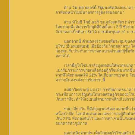
ด้าน จิม ฟลาเฮอร์ตี้ รัฐมนตรีคลังแคนาดา ขา
อาทิตย์หน้าไม่มีมาตรการรูปธรรมออกมา
ส่วน ทิโมธี ไกธ์เนอร์ ขุนคลังสหรัฐฯ กล่าวว่า 
โดยรวมเพื่อจัดการวิกฤติที่ยืดเยื้อมา 2 ปี ซึ่ง
อัตราดอกเบี้ยที่แบกรับได้ การเพิ่มทุนแบงก์ ก
นอกจากนี้ คำแถลงร่วมของที่ประชุมขุนคลังจี2
ยุโรป (อีเอฟเอสเอฟ) เพื่อป้องกันวิกฤตลุกลาม โดย
กองทุน รับประกันการขาดทุนบางส่วนแก่ผู้ซื้อพ
ตลาดได้
เวลานี้ยูโรโซนกำลังมุ่งกดดันให้พวกธนาคารยุ
แบกรับภาระการช่วยเหลือกอบกู้กรีซเพิ่มมากขึ้
จากที่ได้ตกลงลดให้ 21% ใตเดือนกรกฎาคม โดยใน
ความมั่นคงหลังจากรับภาระนี้
แต่นักวิเคราะห์ มองว่า การบีบภาคธนาคาร ซ
กระเทือนการเจริญเติบโตทางเศรษฐกิจของยุโรปที่
เกินกว่าที่จะทำให้เอเธนส์สามารถหลีกเลี่ยงการผิ
ขณะเดียวกัน ก็มีสัญญาณชัดเจนมากขึ้นว่า 
หนี้ลงไปอีก โดยตัวแทนคณะเจรจาของผู้ถือพันธ
เกิน 21% ที่ตกลงกันไว้ และการทำเช่นนั้นรังแ
ธนาคารทั่วภูมิภาค
นอกเหนือจากประเด็นวิกฤตยูโรโซนแล้ว จี20 ยั