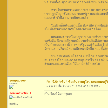
พอ รวมทั้งระบุว่า ธนาคารกลางของประเทศต่างๆ
ทว่า ในส่วนความพยายามของบางประเทศที่เสนอให
ปรากฏกลับถูกขัดขวางจากสหรัฐฯ และประเทศอื่นๆ
ดอลลาร์ ซึ่งถือว่ามากเกินพอแล้ว
ในประเด็นเงินหยวนนั้น ยังคงมีความขัดแย้งระห
ขึ้นเพื่อส่งเสริมการเติบโตของเศรษฐกิจโลก
แต่แหล่งข่าววงในระบุว่า ทางฝ่ายจีนพยายามก
วอชิงตัน ซึ่งระบุเพียงแค่มีความจำเป็นที่อัตราแ
เป็นคำแถลงคราวนี้ว่า เหล่ารัฐมนตรีห็นพ้องว
อัตราแลกเปลี่ยนมีความยืดหยุ่นยิ่งขึ้น รวมทั้ง
ประธานาธิบดี นิโคลาส์ ซาร์โกซี จากฝรั่งเศ
สมดุลของโลก และการควบคุมการไหลของเงินทุน ใน
ตำแหน่งประธานจี20 ให้แก่เม็กซิโก ต่อไป
youpaosee
Re: จี20 “เข้ม” ขีดเส้นตายยุโรป เสนอแผนกู้ว
Newbie
«
ตอบ #1 เมื่อ:
มีนาคม 31, 2014, 03:01:22 PM »
คะแนนความนิยม: 1
เป็นเรื่องที่ดีมากๆเลย
ออฟไลน์
กระทู้: 1