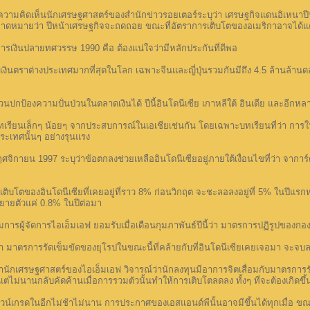
มคิดเห็นนักเศรษฐศาสตร์ของสำนักข่าวรอยเตอร์ระบุว่า เศรษฐกิจแดนอิเหนาปีหน
ถูกคาดหมายว่า ปีหน้าเศรษฐกิจจะถดถอย ขณะที่อัตราการเติบโตของอเมริกาอาจได้แค่
เงินปลายทศวรรษ 1990 คือ ต้องแน่ใจว่ามีหลักประกันที่ดีพอ
ตราต่างประเทศมากที่สุดในโลก เฉพาะจีนและญี่ปุ่นรวมกันมีถึง 4.5 ล้านล้านดอลล
้องความปั่นป่วนในตลาดเงินได้ ปีนี้อินโดนีเซีย เกาหลีใต้ อินเดีย และอีกหล
เรียนเล็กๆ น้อยๆ จากประสบการณ์ในเอเชียเช่นกัน โดยเฉพาะบทเรียนที่ว่า 
ะเทศนั้นๆ อย่างรุนแรง
น 1997 ระบุว่าข้อตกลงช่วยเหลืออินโดนีเซียอยู่ภายใต้เงื่อนไขที่ว่า จาการ์
ของอินโดนีเซียที่เคยอยู่ที่ราว 8% ก่อนวิกฤต จะชะลอลงอยู่ที่ 5% ในปีแรกห
ยายตัวแค่ 0.8% ในปีต่อมา
ผู้จัดการไอเอ็มเอฟ ยอมรับเมื่อเดือนกุมภาพันธ์ปีนี้ว่า มาตรการปฏิรูปของกอ
รการรัดเข็มขัดของยุโรปในขณะนี้ที่คล้ายกับที่อินโดนีเซียเคยเจอมา จะจบลงที
ักเศรษฐศาสตร์ของไอเอ็มเอฟ วิจารณ์ว่านักลงทุนมีอาการจิตเสื่อมกับมาตรการรัด
ไม่นานกลับคัดค้านเมื่อการรวมตัวนั้นทำให้การเติบโตลดลง ทั้งๆ ที่จะต้องเกิดขึ
เกรดในอีกไม่ช้าไม่นาน การประกาศของเอสแอนด์พีนั้นอาจมีขึ้นได้ทุกเมื่อ ขณะที่มู