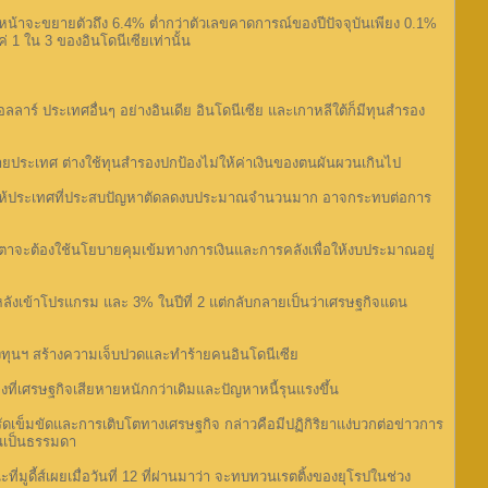
้าจะขยายตัวถึง 6.4% ต่ำกว่าตัวเลขคาดการณ์ของปีปัจจุบันเพียง 0.1%
 1 ใน 3 ของอินโดนีเซียเท่านั้น
าร์ ประเทศอื่นๆ อย่างอินเดีย อินโดนีเซีย และเกาหลีใต้ก็มีทุนสำรอง
ายประเทศ ต่างใช้ทุนสำรองปกป้องไม่ให้ค่าเงินของตนผันผวนเกินไป
การให้ประเทศที่ประสบปัญหาตัดลดงบประมาณจำนวนมาก อาจกระทบต่อการ
ตาจะต้องใช้นโยบายคุมเข้มทางการเงินและการคลังเพื่อให้งบประมาณอยู่
ลังเข้าโปรแกรม และ 3% ในปีที่ 2 แต่กลับกลายเป็นว่าเศรษฐกิจแดน
งทุนฯ สร้างความเจ็บปวดและทำร้ายคนอินโดนีเซีย
่เศรษฐกิจเสียหายหนักกว่าเดิมและปัญหาหนี้รุนแรงขึ้น
เข็มขัดและการเติบโตทางเศรษฐกิจ กล่าวคือมีปฏิกิริยาแง่บวกต่อข่าวการ
้นเป็นธรรมดา
ดี้ส์เผยเมื่อวันที่ 12 ที่ผ่านมาว่า จะทบทวนเรตติ้งของยุโรปในช่วง