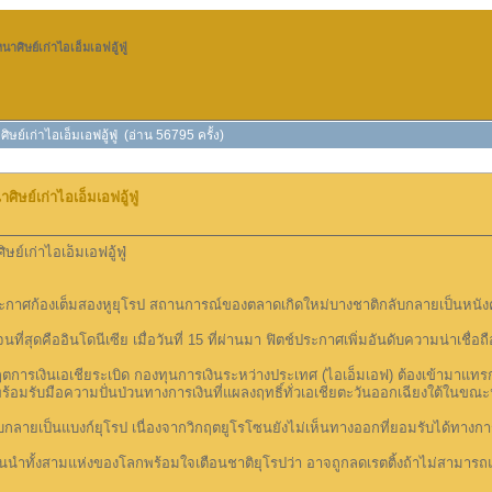
ศิษย์เก่าไอเอ็มเอฟอู้ฟู่
ย์เก่าไอเอ็มเอฟอู้ฟู่ (อ่าน 56795 ครั้ง)
ษย์เก่าไอเอ็มเอฟอู้ฟู่
์เก่าไอเอ็มเอฟอู้ฟู่
ะกาศก้องเต็มสองหูยุโรป สถานการณ์ของตลาดเกิดใหม่บางชาติกลับกลายเป็นหนั
ี่สุดคืออินโดนีเซีย เมื่อวันที่ 15 ที่ผ่านมา ฟิตช์ประกาศเพิ่มอันดับความน่าเชื่
รเงินเอเชียระเบิด กองทุนการเงินระหว่างประเทศ (ไอเอ็มเอฟ) ต้องเข้ามาแทรกแซ
้อมรับมือความปั่นป่วนทางการเงินที่แผลงฤทธิ์ทั่วเอเชียตะวันออกเฉียงใต้ในขณะน
บกลายเป็นแบงก์ยุโรป เนื่องจากวิกฤตยูโรโซนยังไม่เห็นทางออกที่ยอมรับได้ทางกา
นำทั้งสามแห่งของโลกพร้อมใจเตือนชาติยุโรปว่า อาจถูกลดเรตติ้งถ้าไม่สามารถแก้