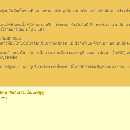
ดอันดับเป็นข่าวที่สื่อมวลชนส่วนใหญ่ให้ความสนใจ แต่สำหรับฟิตช์บอกว่า เท่าท
นด์พีหั่นเรตติ้ง AAA ของอเมริกา ประเทศอย่างอินโดนีเซีย บราซิล เอสโตเนีย สา
องโลกอย่างน้อย 1 ใน 3 แห่ง
็นฟิลิปปินส์
อินโดนีเซียได้เลื่อนขั้นจากฟิตช์ก่อน แม้เมื่อวันที่ 16 ที่ผ่านมา เอสแอนด์พ
้าวหน้าในองค์การเพื่อความร่วมมือทางเศรษฐกิจและการพัฒนา (โออีซีดี) จะต้องก
ัญอย่างยิ่ง
รัฐระบุว่า พวกผู้บริหารจัดการหนี้ของชาติโออีซีดีกำลังเผชิญความท้าทายอย่างไ
นาศิษย์เก่าไอเอ็มเอฟอู้ฟู่
5 PM »