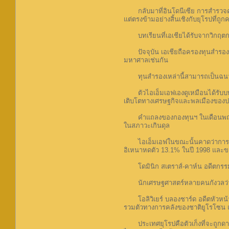
กลับมาที่อินโดนีเซีย การสำรวจควา
แต่ตรงข้ามอย่างสิ้นเชิงกับยุโรปที่
บทเรียนที่เอเชียได้รับจากวิกฤตการ
ปัจจุบัน เอเชียถือครองทุนสำรองเงิน
มหาศาลเช่นกัน
ทุนสำรองเหล่านี้สามารถเป็นฉนวนปกป
ตัวไอเอ็มเอฟเองดูเหมือนได้รับบท
เติบโตทางเศรษฐกิจและพลเมืองของปร
คำแถลงของกองทุนฯ ในเดือนพฤศจิกาย
ในสภาวะเกินดุล
ไอเอ็มเอฟในขณะนั้นคาดว่าการเติบโต
อิเหนาหดตัว 13.1% ในปี 1998 และข
โดมินิก สเตราส์-คาห์น อดีตกรรมการ
นักเศรษฐศาสตร์หลายคนกังวลว่า มาต
โอลิวิเยร์ บลองชาร์ด อดีตหัวหน้าน
รวมตัวทางการคลังของชาติยูโรโซน แต่
ประเทศยุโรปคือตัวเก็งที่จะถูกดาวน์