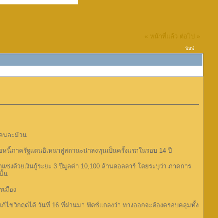
« หน้าที่แล้ว
ต่อไป »
พิมพ์
งคนละม้วน
อถือหนี้ภาครัฐแดนอิเหนาสู่สถานะน่าลงทุนเป็นครั้งแรกในรอบ 14 ปี
งด้วยเงินกู้ระยะ 3 ปีมูลค่า 10,100 ล้านดอลลาร์ โดยระบุว่า ภาคการ
ั้น
รเมือง
ไขวิกฤตได้ วันที่ 16 ที่ผ่านมา ฟิตช์แถลงว่า ทางออกจะต้องครอบคลุมทั้ง