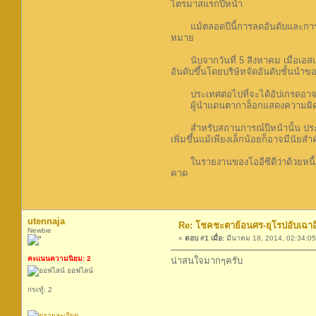
ไตรมาสแรกปีหน้า
แม้ตลอดปีนี้การลดอันดับและการขู่ล
หมาย
นับจากวันที่ 5 สิงหาคม เมื่อเอสแอ
อันดับขึ้นโดยบริษัทจัดอันดับชั้นนำข
ประเทศต่อไปที่จะได้อัปเกรดอาจเป
ผู้นำแดนตากาล็อกแสดงความผิดหวังที่
สำหรับสถานการณ์ปีหน้านั้น ประเทศก
เพิ่มขึ้นแม้เพียงเล็กน้อยก็อาจมีนัยสำค
ในรายงานของโออีซีดีว่าด้วยหนี้ภาค
คาด
utennaja
Re: โชคชะตาย้อนศร-ยุโรปอับเฉาอิเห
Newbie
«
ตอบ #1 เมื่อ:
มีนาคม 18, 2014, 02:34:0
คะแนนความนิยม: 2
น่าสนใจมากๆครับ
ออฟไลน์
กระทู้: 2