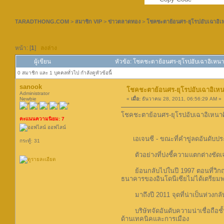
TARADTHONG.COM
>
สมาชิก VIP
>
ข่าวตลาดทอง
>
โชคชะตาย้อนศร-ยุโรปอับเฉาอิเหนา
หน้า: [
1
]
ลงล่าง
ผู้เขียน
หัวข้อ: โชคชะตาย้อนศร-ยุโรปอับเฉาอิเหนาศิษ
0 สมาชิก และ 1 บุคคลทั่วไป กำลังดูหัวข้อนี้
sanook
โชคชะตาย้อนศร-ยุโรปอับเฉาอิเหนาศิ
Administrator
Newbie
«
เมื่อ:
ธันวาคม 28, 2011, 06:56:29 AM »
โชคชะตาย้อนศร-ยุโรปอับเฉาอิเหนาศิษย
คะแนนความนิยม: 7
ออฟไลน์
เอเจนซี - ขณะที่คำขู่ลดอันดับปร
กระทู้: 31
ตัวอย่างที่บ่งชี้ความแตกต่างชัดเจนท
ย้อนกลับไปในปี 1997 ตอนที่วิกฤตกา
ธนาคารของอินโดนีเซียไม่ได้เตรียมพร
มาถึงปี 2011 จุดที่น่าเป็นห่วงกลั
บริษัทจัดอันดับความน่าเชื่อถือชั้น
ด้านเทคนิคและการเมือง