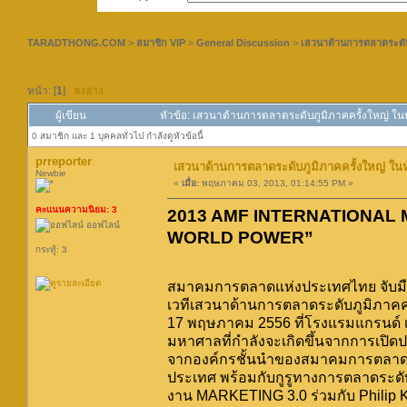
TARADTHONG.COM
>
สมาชิก VIP
>
General Discussion
>
เสวนาด้านการตลาดระดั
หน้า: [
1
]
ลงล่าง
ผู้เขียน
หัวข้อ: เสวนาด้านการตลาดระดับภูมิภาคครั้งใหญ่
0 สมาชิก และ 1 บุคคลทั่วไป กำลังดูหัวข้อนี้
prreporter
เสวนาด้านการตลาดระดับภูมิภาคครั้งใหญ่
Newbie
«
เมื่อ:
พฤษภาคม 03, 2013, 01:14:55 PM »
คะแนนความนิยม: 3
2013 AMF INTERNATIONAL
ออฟไลน์
WORLD POWER”
กระทู้: 3
สมาคมการตลาดแห่งประเทศไทย จับมือ 
เวทีเสวนาด้านการตลาดระดับภูมิภาคค
17 พฤษภาคม 2556 ที่โรงแรมแกรนด์ เ
มหาศาลที่กำลังจะเกิดขึ้นจากการเปิ
จากองค์กรชั้นนำของสมาคมการตลาดต่
ประเทศ พร้อมกับกูรูทางการตลาดระดั
งาน MARKETING 3.0 ร่วมกับ Philip