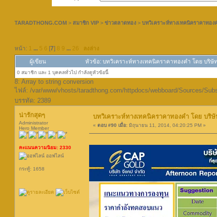
TARADTHONG.COM
>
สมาชิก VIP
>
ข่าวตลาดทอง
>
บทวิเคราะห์ทางเทคนิคราคาทองคำ
หน้า:
1
...
5
6
[
7
]
8
9
...
26
ลงล่าง
ผู้เขียน
หัวข้อ: บทวิเคราะห์ทางเทคนิคราคาทองคำ โดย บริษัท
0 สมาชิก และ 1 บุคคลทั่วไป กำลังดูหัวข้อนี้
8: Array to string conversion
ไฟล์: /var/www/vhosts/taradthong.com/httpdocs/webboard/Sources/Sub
บรรทัด: 2389
น่ารักสุดๆ
บทวิเคราะห์ทางเทคนิคราคาทองคำ โดย บริษัท
Administrator
«
ตอบ #90 เมื่อ:
มิถุนายน 11, 2014, 04:20:25 PM »
Hero Member
คะแนนความนิยม: 2330
ออฟไลน์
กระทู้: 1658