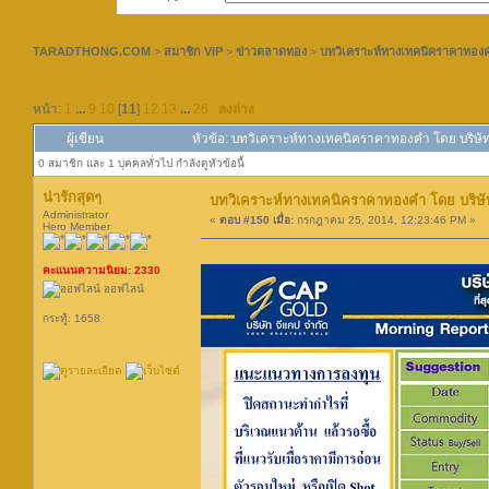
TARADTHONG.COM
>
สมาชิก VIP
>
ข่าวตลาดทอง
>
บทวิเคราะห์ทางเทคนิคราคาทองคำ
หน้า:
1
...
9
10
[
11
]
12
13
...
26
ลงล่าง
ผู้เขียน
หัวข้อ: บทวิเคราะห์ทางเทคนิคราคาทองคำ โดย บริษัท
0 สมาชิก และ 1 บุคคลทั่วไป กำลังดูหัวข้อนี้
น่ารักสุดๆ
บทวิเคราะห์ทางเทคนิคราคาทองคำ โดย บริษัท
Administrator
«
ตอบ #150 เมื่อ:
กรกฎาคม 25, 2014, 12:23:46 PM »
Hero Member
คะแนนความนิยม: 2330
ออฟไลน์
กระทู้: 1658