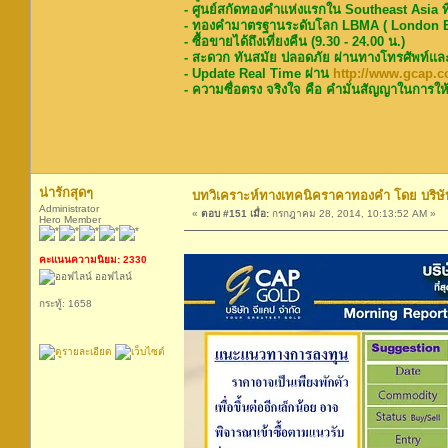
- ศูนย์สกัดทองคำแห่งแรกใน Southeast Asia ท
- ทองคำมาตรฐานระดับโลก LBMA ( London Bu
- ซื้อขายได้ถึงเที่ยงคืน (9.30 - 24.00 น.)
- สะดวก ทันสมัย ปลอดภัย ผ่านทางโทรศัพท์แล
- Update Real Time ผ่าน
http://www.gcap.co
- ความซื่อตรง จริงใจ คือ คำมั่นสัญญาในการให้
น่ารักสุดๆ
บทวิเคราะห์ทางเทคนิคราคาทองคำ โดย บริษัท
Administrator
«
ตอบ #151 เมื่อ:
กรกฎาคม 28, 2014, 10:13:52 AM »
Hero Member
คะแนนความนิยม: 2330
ออฟไลน์
กระทู้: 1658