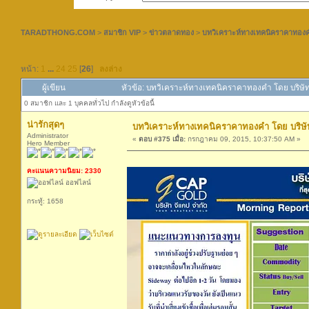
TARADTHONG.COM
>
สมาชิก VIP
>
ข่าวตลาดทอง
>
บทวิเคราะห์ทางเทคนิคราคาทองคำ
หน้า:
1
...
24
25
[
26
]
ลงล่าง
ผู้เขียน
หัวข้อ: บทวิเคราะห์ทางเทคนิคราคาทองคำ โดย บริษัท
0 สมาชิก และ 1 บุคคลทั่วไป กำลังดูหัวข้อนี้
น่ารักสุดๆ
บทวิเคราะห์ทางเทคนิคราคาทองคำ โดย บริษัท
Administrator
«
ตอบ #375 เมื่อ:
กรกฎาคม 09, 2015, 10:37:50 AM »
Hero Member
คะแนนความนิยม: 2330
ออฟไลน์
กระทู้: 1658