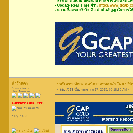
- สะดวก ทันสมัย ปลอดภัย ผ่านทางโทรศัพท์แล
- Update Real Time ผ่าน
http://www.gcap.co
- ความซื่อตรง จริงใจ คือ คำมั่นสัญญาในการให้
น่ารักสุดๆ
บทวิเคราะห์ทางเทคนิคราคาทองคำ โดย บริษัท
Administrator
«
ตอบ #378 เมื่อ:
กรกฎาคม 17, 2015, 09:18:35 AM »
Hero Member
คะแนนความนิยม: 2330
ออฟไลน์
กระทู้: 1658