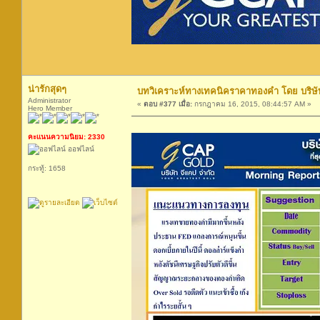
น่ารักสุดๆ
บทวิเคราะห์ทางเทคนิคราคาทองคำ โดย บริษัท
Administrator
«
ตอบ #377 เมื่อ:
กรกฎาคม 16, 2015, 08:44:57 AM »
Hero Member
คะแนนความนิยม: 2330
ออฟไลน์
กระทู้: 1658