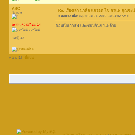
ABC
Re: เรื่องเล่า น่าคิด แครอท ไข่ กาแฟ คุณจะ
Newbie
«
ตอบ #2 เมื่อ:
พฤษภาคม 01, 2010, 10:04:02 AM »
คะแนนความนิยม: 14
ชอบเป็นกาแฟ และชอบกินกาแฟด้วย
ออฟไลน์
กระทู้: 42
หน้า: [
1
]
ขึ้นบน