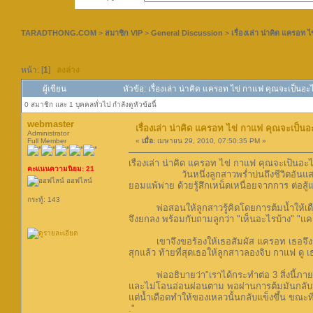
TARADTHONG.COM
>
สมาชิก VIP
>
General Discussion
>
เรื่องเล่า น่าคิด แครอท
หน้า: [
1
]
ลงล่าง
ผู้เขียน
หัวข้อ: เรื่องเล่า น่าคิด แครอท ไข่ กาแฟ คุณจะเป็นอะ
0 สมาชิก และ 1 บุคคลทั่วไป กำลังดูหัวข้อนี้
webmaster
เรื่องเล่า น่าคิด แครอท ไข่ กาแฟ คุณจะเป็น
Administrator
Full Member
«
เมื่อ:
เมษายน 29, 2010, 07:50:35 PM »
เรื่องเล่า น่าคิด แครอท ไข่ กาแฟ คุณจะเป็นอะ
คะแนนความนิยม: 21
วันหนึ่งลูกสาวพร่ำบ่นถึงชีวิตอันแสนรำเค็ญ
ออฟไลน์
ยอมแพ้พ่าย ด้วยรู้สึกเหน็ดเหนื่อยจากการ ต่อสู
กระทู้: 143
พ่อสอนให้ลูกสาวรู้คิดโดยการต้มน้ำให้เดือดใ
จึงยกลง พร้อมกับถามลูกว่า "เห็นอะไรบ้าง" "
เขาจึงขอร้องให้เธอสัมผัส แครอท เธอจึงรู้ว่า
สุกแล้ว ท้ายที่สุดเธอให้ลูกสาวลองจิบ กาแฟ ดู เ
พ่ออธิบายว่า"เราได้กระทำต่อ 3 สิ่งนี้ภายใต้เ
และไม่โอนอ่อนผ่อนตาม พอผ่านการต้มมันกลับนิ
แต่น้ำเดือดทำให้ของเหลวนั้นกลับแข็งขึ้น ขณะท
."