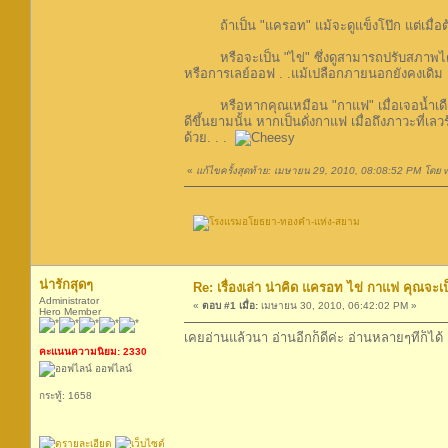
ถ้าเป็น "แครอท" แม้จะดูแข็งโป๊ก แต่เมื่อต
หรือจะเป็น "ไข่" ซึ่งดูสามารถปรับสภาพได้
หรือการเลย์ออฟ . .แม้เปลือกภายนอกยังคงเดิม
หรือหากคุณเหมือน "กาแฟ" เมื่อเจอน้ำเดือดอ
ดีขึ้นยามนั้น หากเป็นดั่งกาแฟ เมื่อถึงภาวะที่เ
ด้วย. . .
«
แก้ไขครั้งสุดท้าย: เมษายน 29, 2010, 08:08:52 PM โดย
น่ารักสุดๆ
Re: เรื่องเล่า น่าคิด แครอท ไข่ กาแฟ คุณจะ
Administrator
«
ตอบ #1 เมื่อ:
เมษายน 30, 2010, 06:42:02 PM »
Hero Member
เคยอ่านแล้วนา อ่านอีกก็ดีค่ะ อ่านหลายๆทีก็
คะแนนความนิยม: 2330
ออฟไลน์
กระทู้: 1658