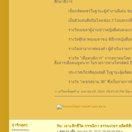
ศึกษาธิการ
เข็มกลัดเพชรในฐานะผู้ทำงานดีเด่น ช่อง
เป็นตัวแทนศิลปินไทยช่อง 3 ไปแลกเปลี่ยน
รางวัลเมขลาผู้อ่านข่าวหญิงดีเด่นคนแรก
รางวัลตุ๊กตาทองมหาชน พิธีกรหญิงดีเด่น ป
รางวัลเสาอากาศทองคำ ผู้ดำเนินรายการหญิ
รางวัล "เพื่อคนพิการ" จากสมาคมโสต ศอ น
สื่อสารเพื่อคนหูหนวก ในรายการทางโทรทัศน์ ป
ประกาศเกียรติคุณสดุดี ในฐานะผู้ผลิตผลงา
รางวัล "เพชรสยาม 36" ซึ่งเป็นรายการที่จ
«
แก้ไขครั้งสุดท้าย: เมษายน 29, 2010, 08:07:42 PM โดย
น่ารักสุดๆ
Re: เจาะลึกชีวิต กรรณิกา ธรรมเกษร อดีตพิธีก
Administrator
«
ตอบ #1 เมื่อ:
เมษายน 30, 2010, 06:46:58 PM »