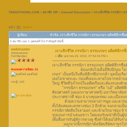
TARADTHONG.COM
>
สมาชิก VIP
>
General Discussion
>
เจาะลึกชีวิต กรรณิกา ธร
หน้า: [
1
]
ลงล่าง
ผู้เขียน
หัวข้อ: เจาะลึกชีวิต กรรณิกา ธรรมเกษร อดีตพิธีกรชื่อด
0 สมาชิก และ 1 บุคคลทั่วไป กำลังดูหัวข้อนี้
webmaster
เจาะลึกชีวิต กรรณิกา ธรรมเกษร อดีตพิธีกรชื่
Administrator
Full Member
«
เมื่อ:
เมษายน 29, 2010, 07:54:54 PM »
เจาะลึกชีวิต กรรณิกา ธรรมเกษร อดีตพิธีกรชื่อด
ย้อนกลับไปเมื่อยี่สิบปีก่อน ไม่มีใครไม่
คะแนนความนิยม: 21
เกษร" เป็นหนึ่งในทีมพิธีกรฝีปากกล้า ยุคนั้นเร
ออฟไลน์
เธอไม่ขาดระยะ ก่อนที่เธอจะหายไปจากหน้าจอโทร
กระทู้: 143
ใหญ่ ชีวิตที่รุ่งโรจน์ในอดีตเกือบจะต้องจบลงด้
"กรรณิกา ธรรมเกษร" หรือ "แอ้" อดีตพิธีกรช
ศิลปศาสตร์ (แผนกภาษาศาสตร์) มหาวิทยาลัยธรรมศา
ประกาศข่าวที่ ช่อง 4 บางขุนพรหม และเมื่อจบการศ
ด้วยความสามารถทางการพูด และคารมที่ไม่เ
ทั้งได้แสดงละครทางช่อง 3 อีกด้วย จนกลายเป็น
กรรณิกาตัดสินใจลาออก และข้ามวิกมาช่อง 9 ร่วมง
รูปแบบการนำเสนอข่าว โดยเธอรับหน้าที่เป็นผู
เพื่อสื่อสารกับผู้พิการทางหู ซึ่งทำให้เธอได้ร
นอกจากนี้กรรณิกายังเปิดบริษัทภาษรโปรดักชั่น