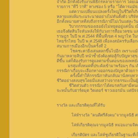
จำกัด อีกทั้งยังรับงานพิธีกรหลายรายการ โดยเฉพา
รายการ "ทีวี วาที" ทางช่อง 5 หรือ "โต้คารมมั
แต่ความเปลี่ยนแปลงครั้งใหญ่ในชีวิตก็เกิดขึ
หลายแห่งล้มระเนระนาดอย่างไม่ทันตั้งตัว บริษ
อีกทั้งหมายศาลที่ส่งถึงกรรณิกามีไม่เว้นแต่ละวัน
วิบากกรรมของเธอยังไม่หยุดอยู่แค่นั้น เมื่อเธอ
เธอจึงตัดสินใจหันหลังให้กับวงการสื่อมวลชน แ
ราษฎร ในปี พ.ศ.2544 ที่พื้นที่เขต 4 พญาไท 
ไทยรักไทย ในปี พ.ศ.2548 เพื่อลงสมัครรับเลือ
สนามการเมืองอีกเป็นครั้งที่ 2
โชคชะตายิ่งเล่นตลกขึ้นไปอีก เพราะแม้ผ่านพ้
กันมาหลายสิบปี หนำซ้ำยังต้องต่อสู้กับปัญหาสุ
ดีขึ้น แต่ก็ต้องรับการดูแลตามขั้นตอนของแพทย์
มรสุมทั้งหมดที่ประดังเข้ามาพร้อมๆ กัน เกือ
กรรณิกาเกือบจะเลือกทางออกของปัญหาด้วยการทำลา
ครั้งนี้ทำให้กรรณิกาหันกลับมานั่งทบทวนปัญ
ชีวิตอย่างสงบสุขโดยมีแสงสว่างจากธรรมะเป็นผ
ชีวิตส่วนตัว กรรณิกาได้สมรสกับสามีคนแรกซ
จะหมั้นกับฮาร์ดมุต วิดเดอร์ ชาวเยอรมัน แต่ปั
รางวัล และเกียรติคุณที่ได้รับ
โล่ห์รางวัล "คนดีศรีสังคม"จากมูลนิธิ ศา
โล่ห์เกียรติคุณจากมูลนิธิ หม่อมงามจิตต์ บุร
เกียรติบัตร และโล่ห์ชูเกียรติในฐานะที่เป