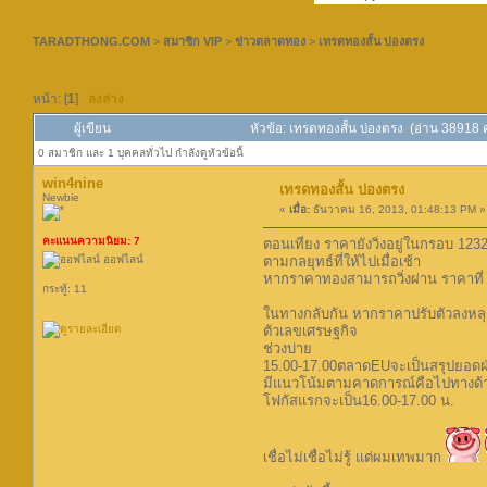
TARADTHONG.COM
>
สมาชิก VIP
>
ข่าวตลาดทอง
>
เทรดทองสั้น บ่องตรง
หน้า: [
1
]
ลงล่าง
ผู้เขียน
หัวข้อ: เทรดทองสั้น บ่องตรง (อ่าน 38918 คร
0 สมาชิก และ 1 บุคคลทั่วไป กำลังดูหัวข้อนี้
win4nine
เทรดทองสั้น บ่องตรง
Newbie
«
เมื่อ:
ธันวาคม 16, 2013, 01:48:13 PM »
คะแนนความนิยม: 7
ตอนเที่ยง ราคายังวิ่งอยู่ในกรอบ 12
ออฟไลน์
ตามกลยุทธ์ที่ให้ไปเมื่อเช้า
หากราคาทองสามารถวิ่งผ่าน ราคาที่ 
กระทู้: 11
ในทางกลับกัน หากราคาปรับตัวลงหลุด1
ตัวเลขเศรษฐกิจ
ช่วงบ่าย
15.00-17.00ตลาดEUจะเป็นสรุปยอดฝ่
มีแนวโน้มตามคาดการณ์คือไปทางด้า
โฟกัสแรกจะเป็น16.00-17.00 น.
เชื่อไม่เชื่อไม่รู้ แต่ผมเทพมาก