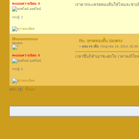
คะแนนความนิยม: 0
เราควรจะเทรดทองสั้นใช่ไหมละช่วงนี
ออฟไลน์
กระทู้: 2
Mooonnnooo
Re: เทรดทองสั้น บ่องตรง
Newbie
«
ตอบ #4 เมื่อ:
กรกฎาคม 19, 2014, 02:30
คะแนนความนิยม: 0
เวลาขึ้นก็ทำเอาซะตกใจ เวลาลงก็ใจ
ออฟไลน์
กระทู้: 2
หน้า: [
1
]
ขึ้นบน