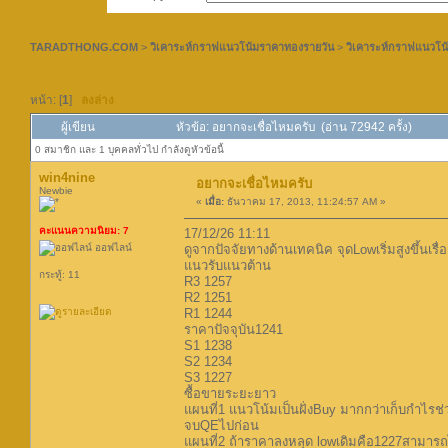
TARADTHONG.COM
>
วิเคาระห์กราฟแนวโน้มราคาทองรายวัน
>
วิเคาระห์กราฟแนวโน
หน้า: [
1
]
ลงล่าง
ผู้เขียน
หัวข้อ: อยากจะเชื่อไหมครับ (อ่าน 72942 ครั้ง)
0 สมาชิก และ 1 บุคคลทั่วไป กำลังดูหัวข้อนี้
win4nine
อยากจะเชื่อไหมครับ
Newbie
«
เมื่อ:
ธันวาคม 17, 2013, 11:24:57 AM »
คะแนนความนิยม: 7
17/12/26 11:11
ออฟไลน์
ดูจากปัจจัยทางด้านเทคนิค จุดLowเริ่มสูงขึ้นเร
แนวรับแนวต้าน
กระทู้: 11
R3 1257
R2 1251
R1 1244
ราคาปัจจุบัน1241
S1 1238
S2 1234
S3 1227
ซื้อขายระยะยาว
แผนที่1 แนวโน้มเป็นฝั่งBuy มากกว่าเก็บกำไรช่วง
จบQEไปก่อน
แผนที่2 ถ้าราคาลงหลุด lowเดิมคือ1227สามารถไ