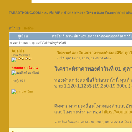
TARADTHONG.COM
>
สมาชิก VIP
>
ข่าวตลาดทอง
>
วิเคราะห์และอัพเดตราคาทองกับอ
หน้า: [
1
]
ลงล่าง
ผู้เขียน
หัวข้อ: วิเคราะห์และอัพเดตราคาทองกับออสสิริส ทุกว
0 สมาชิก และ 1 บุคคลทั่วไป กำลังดูหัวข้อนี้
Ausiris
วิเคราะห์และอัพเดตราคาทองกับออสสิริส ทุก
Hero Member
«
เมื่อ:
ตุลาคม 01, 2015, 09:40:54 AM »
วิเคราะห์ราคาทองคำวันที่ 01 ตุ
คะแนนความนิยม: 1
ออฟไลน์
ทองคำแกว่งลง ซื้อไว้ก่อนหน้านี้ ทุนต่ำ
กระทู้: 654
ขาย 1,120-1,125$ (19,250-19,300บ.) c
ติดตามความเคลื่อนไหวทองคำและอัพเ
และวิเคราะห์ราคาทอง
https://yout
«
แก้ไขครั้งสุดท้าย: ตุลาคม 01, 2015, 09:58:47 AM โดย Au