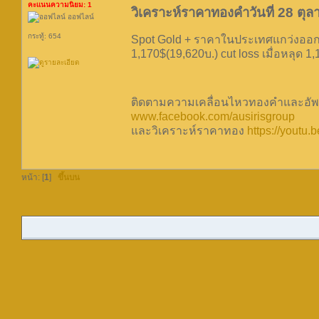
คะแนนความนิยม: 1
วิเคราะห์ราคาทองคำวันที่ 28 ตุ
ออฟไลน์
กระทู้: 654
Spot Gold + ราคาในประเทศแกว่งออกข้
1,170$(19,620บ.) cut loss เมื่อหลุด 1
ติดตามความเคลื่อนไหวทองคำและอัพเ
www.facebook.com/ausirisgroup
และวิเคราะห์ราคาทอง
https://youtu
หน้า: [
1
]
ขึ้นบน