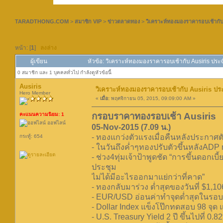
TARADTHONG.COM
>
สมาชิก VIP
>
ข่าวตลาดทอง
>
วิเคราะห์ทองมองราคารอบเช้ากับ
หน้า: [
1
]
ลงล่าง
ผู้เขียน
หัวข้อ: วิเคราะห์ทองมองราคารอบเช้ากับ Ausiris ประจ
0 สมาชิก และ 1 บุคคลทั่วไป กำลังดูหัวข้อนี้
Ausiris
วิเคราะห์ทองมองราคารอบเช้ากับ Ausiris ประ
Hero Member
«
เมื่อ:
พฤศจิกายน 05, 2015, 09:09:00 AM »
กรอบราคาทองรอบเช้า Ausiris
คะแนนความนิยม: 1
ออฟไลน์
05-Nov-2015 (7.09 น.)
- ทองแกว่งตัวแรงเมื่อคืนหลังประกาศ
กระทู้: 654
- ในวันถึงค่ำๆทองปรับตัวขึ้นหลังAD
- ช่วง4ทุ่มเจ้าป้าพูดชัด “การขึ้นดอกเบ
ประชุม
ไม่ได้มีอะไรออกมาแย่กว่าที่คาด”
- ทองกลับมาร่วง ต่ำสุดของวันที่ $1,10
- EUR/USD อ่อนค่าทำจุดต่ำสุดในรอบ 3 
- Dollar Index แข็งโป๊กทดสอบ 98 จุด แ
- U.S. Treasury Yield 2 ปี ขึ้นไปที่ 0.8