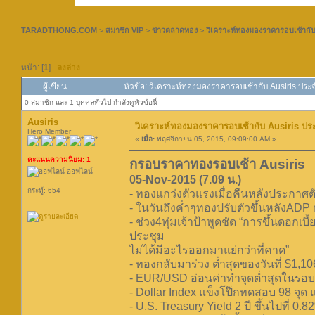
TARADTHONG.COM
>
สมาชิก VIP
>
ข่าวตลาดทอง
>
วิเคราะห์ทองมองราคารอบเช้ากับ
หน้า: [
1
]
ลงล่าง
ผู้เขียน
หัวข้อ: วิเคราะห์ทองมองราคารอบเช้ากับ Ausiris ประจ
0 สมาชิก และ 1 บุคคลทั่วไป กำลังดูหัวข้อนี้
Ausiris
วิเคราะห์ทองมองราคารอบเช้ากับ Ausiris ประ
Hero Member
«
เมื่อ:
พฤศจิกายน 05, 2015, 09:09:00 AM »
คะแนนความนิยม: 1
กรอบราคาทองรอบเช้า Ausiris
ออฟไลน์
05-Nov-2015 (7.09 น.)
กระทู้: 654
- ทองแกว่งตัวแรงเมื่อคืนหลังประกาศ
- ในวันถึงค่ำๆทองปรับตัวขึ้นหลังAD
- ช่วง4ทุ่มเจ้าป้าพูดชัด “การขึ้นดอกเบ
ประชุม
ไม่ได้มีอะไรออกมาแย่กว่าที่คาด”
- ทองกลับมาร่วง ต่ำสุดของวันที่ $1,10
- EUR/USD อ่อนค่าทำจุดต่ำสุดในรอบ 3 
- Dollar Index แข็งโป๊กทดสอบ 98 จุด แ
- U.S. Treasury Yield 2 ปี ขึ้นไปที่ 0.8