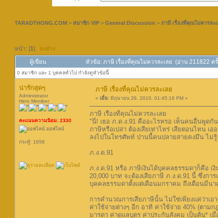
TARADTHONG.COM
>
สมาชิก VIP
>
General Discussion
>
ภาษี เรื่องที่คุณไม่ควรละ
หน้า: [
1
]
ลงล่าง
ผู้เขียน
หัวข้อ: ภาษี เรื่องที่คุณไม่ควรละเลย (อ่าน 211822 ครั้
0 สมาชิก และ 1 บุคคลทั่วไป กำลังดูหัวข้อนี้
น่ารักสุดๆ
ภาษี เรื่องที่คุณไม่ควรละเลย
Administrator
«
เมื่อ:
มิถุนายน 26, 2010, 01:45:16 PM »
Hero Member
ภาษี เรื่องที่คุณไม่ควรละเลย
คะแนนความนิยม: 2330
"นี่! เธอ ภ.ด.ง.91 คืออะไรหรอ เห็นคนอื่นพูดก
ภาษีหรือเปล่า ต้องเสียเท่าไหร่ เสียตอนไหน เออ
ออฟไลน์
ลงไปในโทรศัพท์ ป่านนี้คนปลายสายคงมึน ไม่รู้
กระทู้: 1658
ภ.ง.ด.91
ภ.ง.ด.91 หรือ ภาษีเงินได้บุคคลธรรมดาก็คือ เ
20,000 บาท จะต้องเสียภาษี ภ.ง.ด.91 นี้ ซึ่งก
บุคคลธรรมดาตั้งแต่เดือนมกราคม ถึงเดือนมีนา
การคำนวณการเสียภาษีนั้น ไม่ใช่เพียงแค่ว่าเ
ค่าใช้จ่ายต่างๆ อีก อาทิ ค่าใช้จ่าย 40% (ตามก
มารดา ค่าดูแลบุตร ค่าประกันสังคม เป็นต้น* เมื