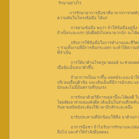
รักษาอย่างไร
การรักษาอาการมือชาที่มาจากการกดทับเส้นประส
ความดันในโพรงข้อมือ ได้แก่
การดามข้อมือ พบว่า ถ้าให้ข้อมืออยู่นิ่ง ๆ ต
ถ้าเป็นระยะแรก (พังผืดยังไม่หนามากนัก จะได้ผ
ปรับการใช้ข้อมือในการทำงานและชีวิตประจำวั
ๆ รวมทั้งงานที่มีการสั่นกระแทก จะทำให้ความดั
ที่จำเป็น
การให้ยาต้านโรครูมาตอยด์ จะช่วยลดความดัน
เยื่อหุ้มเอ็นหนาตัวขึ้น
ถ้าอาการเป็นมากขึ้น แพทย์จะแนะนำให้ฉีดยา
บริเวณเยื่อบุผิวข้อ และเส้นเอ็นที่มีการอักเ
นักและไม่มีอันตรายที่รุนแรง
การรักษาด้วยวิธีการเหล่านี้จะได้ผลดี ในกรณ
โดยตัดเอาส่วนของพังผืด เส้นเอ็นในส่วนที่กด
กับหายสนิทยังจะต้องใช้เวลาอีกสักระยะหนึ่ง
ยารับประทานที่มักนิยมใช้คือ ยาต้านการอั
อาการมือชา ถ้าไม่รับการรักษาและปล่อยทิ้งไว้
ลีบไป และทำให้กำลังมือลดลง