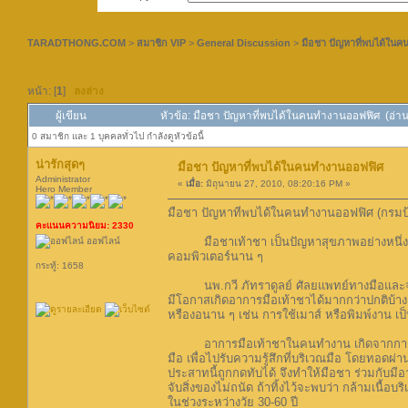
TARADTHONG.COM
>
สมาชิก VIP
>
General Discussion
>
มือชา ปัญหาที่พบได้ใน
หน้า: [
1
]
ลงล่าง
ผู้เขียน
หัวข้อ: มือชา ปัญหาที่พบได้ในคนทำงานออฟฟิศ (อ่าน 
0 สมาชิก และ 1 บุคคลทั่วไป กำลังดูหัวข้อนี้
น่ารักสุดๆ
มือชา ปัญหาที่พบได้ในคนทำงานออฟฟิศ
Administrator
«
เมื่อ:
มิถุนายน 27, 2010, 08:20:16 PM »
Hero Member
มือชา ปัญหาที่พบได้ในคนทำงานออฟฟิศ (กรม
คะแนนความนิยม: 2330
มือชาเท้าชา เป็นปัญหาสุขภาพอย่างหนึ่งที่มั
ออฟไลน์
คอมพิวเตอร์นาน ๆ
กระทู้: 1658
นพ.กวี ภัทราดูลย์ ศัลยแพทย์ทางมือและจุลศั
มีโอกาสเกิดอาการมือเท้าชาได้มากกว่าปกติบ้าง 
หรืองอนาน ๆ เช่น การใช้เมาส์ หรือพิมพ์งาน เป็
อาการมือเท้าชาในคนทำงาน เกิดจากการที่เส้
มือ เพื่อไปรับความรู้สึกที่บริเวณมือ โดยทอดผ่
ประสาทนี้ถูกกดทับได้ จึงทำให้มือชา ร่วมกับม
จับสิ่งของไม่ถนัด ถ้าทิ้งไว้จะพบว่า กล้ามเนื้
ในช่วงระหว่างวัย 30-60 ปี