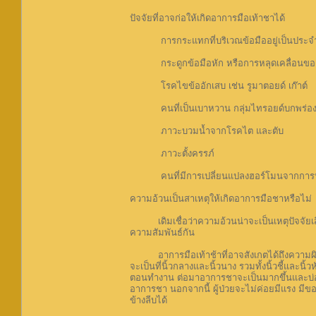
ปัจจัยที่อาจก่อให้เกิดอาการมือเท้าชาได้
การกระแทกที่บริเวณข้อมืออยู่เป็นประจำ เช่น
กระดูกข้อมือหัก หรือการหลุดเคลื่อนขอ
โรคไขข้ออักเสบ เช่น รูมาตอยด์ เก๊าต์
คนที่เป็นเบาหวาน กลุ่มไทรอยด์บกพร่อ
ภาวะบวมน้ำจากโรคไต และตับ
ภาวะตั้งครรภ์
คนที่มีการเปลี่ยนแปลงฮอร์โมนจากการห
ความอ้วนเป็นสาเหตุให้เกิดอาการมือชาหรือไม่
เดิมเชื่อว่าความอ้วนน่าจะเป็นเหตุปัจจัยเสี่ย
ความสัมพันธ์กัน
อาการมือเท้าช้าที่อาจสังเกตได้ถึงความผิดปกต
จะเป็นที่นิ้วกลางและนิ้วนาง รวมทั้งนิ้วชี้และ
ตอนทำงาน ต่อมาอาการชาจะเป็นมากขึ้นและบ่อยข
อาการชา นอกจากนี้ ผู้ป่วยจะไม่ค่อยมีแรง มีขอ
ข้างลีบได้