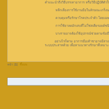
คำแนะนำถึงวิธีบรรเทาอาการ หรือวิธีปฏิบัติตั
หลีกเลี่ยงการใช้งานมือในลักษณะเกร็งน
ควบคุมหรือรักษาโรคประจำตัว โดยเฉพาะ
การใช้ยาลดอักเสบที่ไม่ใช่สเตียรอยด์ชนิดร
บางรายอาจต้องใช้อุปกรณ์ช่วยดามข้อมือ
อย่างไรก็ตาม อาการมือเท้าชาอาจมีสาเหตุ
ระบบประสาทด้วย เพื่อหาแนวทางรักษาที่เหมา
หน้า: [
1
]
ขึ้นบน