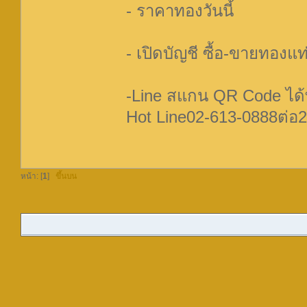
- ราคาทองวันนี้
- เปิดบัญชี ซื้อ-ขายทองแท
-Line สแกน QR Code ได้ที
Hot Line02-613-0888ต่อ2
หน้า: [
1
]
ขึ้นบน