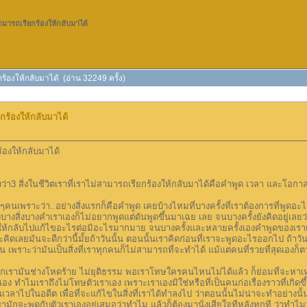
่สามารถเรียกร้องให้กลับมาได้
ยกร้องให้กลับมาได้ (อ่าน 32249 ครั้ง)
ยกร้องให้กลับมาได้
ร้องให้กลับมาได้
า3 สิ่งในชีวิตเราที่เราไม่สามารถเรียกร้องให้กลับมาได้คือคำพูด เวลา และโอกา
ย ๆคนเพราะว่า..อย่างสิ่งแรกก็คือคำพูด เคยบ้างไหมที่บางครั้งที่เราต้องการที่พูดอะ
งสิ่งบางคำเราเองก็ไม่อยากพูดแต่ดันพูดขึ้นมาเฉย เลย จนบางครั้งยังคิดอยู่เลยว่า
ให้กลับไปแก้ไขอะไรต่อมิอะไรมากมาย จนบางครั้งและหลายครั้งเองคำพูดของเราเองน
ิดเลยมันจะดีกว่านี้มั้ยถ้าวันนั้น ตอนนั้นเราคิดก่อนที่เราจะพูดอะไรออกไป ถ้าวัน
เพราะว่ามันเป็นสิ่งที่เราทุกคนก็ไม่สามารถที่จะทำได้ แม้แต่คนที่รวยที่สุดเองก็ตาม
าโลกเรามันช่างโหดร้าย ไม่ยุติธรรม พอเราโทษใครคนไหนไม่ได้แล้ว ก็ย่อมที่จะหา
ทีนี่เอง ทำไมเราถึงไม่โทษตัวเราเอง เพราะเราเองมิใช่หรือที่เป็นคนก่อเรื่องราวที่เก
อนเวลาไปในอดีต เพื่อที่จะแก้ไขในสิ่งที่เราได้ทำลงไป ว่าตอนนั้นไม่น่าจะทำอย่าง
่เรามักจะพูดกับตัวเราเองอยู่เสมอว่าทำไม แล้วก็ต้องมานั่งเสียใจทีหลังทุกที ว่าทำไมว