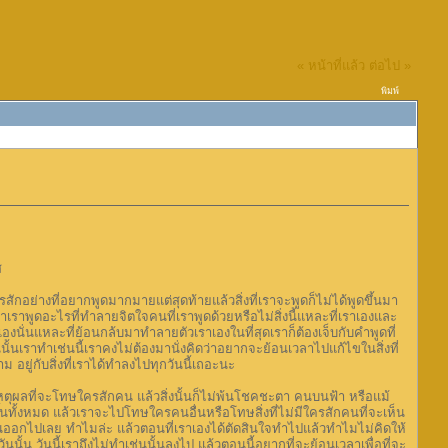
« หน้าที่แล้ว
ต่อไป »
พิมพ์
ส
ไรสักอย่างที่อยากพูดมากมายแต่สุดท้ายแล้วสิ่งที่เราจะพูดก็ไม่ได้พูดขึ้นมา
เราพูดอะไรที่ทำลายจิตใจคนที่เราพูดด้วยหรือไม่สิ่งนี้แหละที่เราเองและ
ั่นแหละที่ย้อนกล้บมาทำลายตัวเราเองในที่สุดเราก็ต้องเจ็บกับคำพูดที่
นั้นเราทำเช่นนี้เราคงไม่ต้องมานั่งคิดว่าอยากจะย้อนเวลาไปแก้ไขในสิ่งที่
 อยู่กับสิ่งที่เราได้ทำลงไปทุกวันนี้เถอะนะ
เหตุผลที่จะโทษใครสักคน แล้วสิ่งนั้นก็ไม่พ้นโชคชะตา คนบนฟ้า หรือแม้
ิดขึ้นทั้งหมด แล้วเราจะไปโทษใครคนอื่นหรือโทษสิ่งที่ไม่มีใครสักคนที่จะเห็น
นั้นออกไปเลย ทำไมล่ะ แล้วตอนที่เราเองได้ตัดสินใจทำไปแล้วทำไมไม่คิดให้
ันนั้น วันนี้เราถึงไม่ทำเช่นนั้นลงไป แล้วตอนนี้อยากที่จะย้อนเวลาเพื่อที่จะ