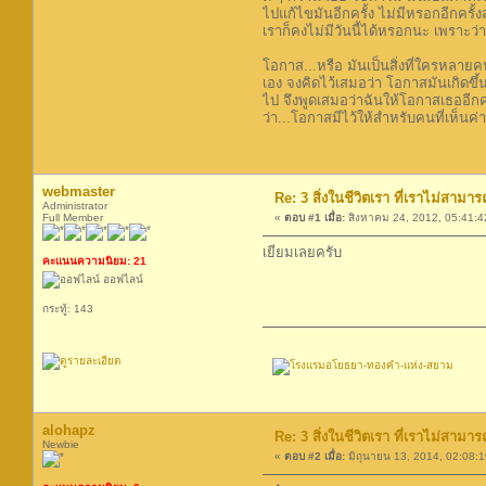
ไปแก้ไขมันอีกครั้ง ไม่มีหรอกอีกครั้
เราก็คงไม่มีวันนี้ได้หรอกนะ เพราะว่
โอกาส...หรือ มันเป็นสิ่งที่ใครหลายค
เอง จงคิดไว้เสมอว่า โอกาสมันเกิดขึ้
ไป จึงพูดเสมอว่าฉันให้โอกาสเธออีกค
ว่า...โอกาสมีไว้ให้สำหรับคนที่เห็นค่า
webmaster
Re: 3 สิ่งในชีวิตเรา ที่เราไม่สามาร
Administrator
Full Member
«
ตอบ #1 เมื่อ:
สิงหาคม 24, 2012, 05:41:4
เยี่ยมเลยครับ
คะแนนความนิยม: 21
ออฟไลน์
กระทู้: 143
alohapz
Re: 3 สิ่งในชีวิตเรา ที่เราไม่สามาร
Newbie
«
ตอบ #2 เมื่อ:
มิถุนายน 13, 2014, 02:08: