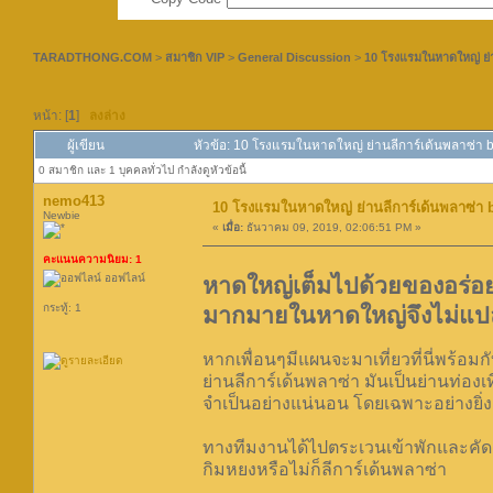
TARADTHONG.COM
>
สมาชิก VIP
>
General Discussion
>
10 โรงแรมในหาดใหญ่ ย่า
หน้า: [
1
]
ลงล่าง
ผู้เขียน
หัวข้อ: 10 โรงแรมในหาดใหญ่ ย่านลีการ์เด้นพลาซ่า b
0 สมาชิก และ 1 บุคคลทั่วไป กำลังดูหัวข้อนี้
nemo413
10 โรงแรมในหาดใหญ่ ย่านลีการ์เด้นพลาซ่า 
Newbie
«
เมื่อ:
ธันวาคม 09, 2019, 02:06:51 PM »
คะแนนความนิยม: 1
ออฟไลน์
หาดใหญ่เต็มไปด้วยของอร่อย
กระทู้: 1
มากมายในหาดใหญ่จึงไม่แปลก
หากเพื่อนๆมีแผนจะมาเที่ยวที่นี่พร้อมก
ย่านลีการ์เด้นพลาซ่า มันเป็นย่านท่องเ
จำเป็นอย่างแน่นอน โดยเฉพาะอย่างยิ่ง
ทางทีมงานได้ไปตระเวนเข้าพักและคัด
กิมหยงหรือไม่ก็ลีการ์เด้นพลาซ่า