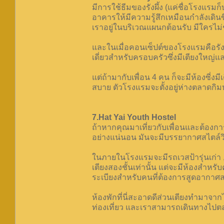
มีการใช้ธีมของรังผึ้ง (แค่ชื่อโรงแรม
อาคารให้มีความรู้สึกเหมือนกำลังเดินข
เราอยู่ในบริเวณแผนกต้อนรับ มีใครไม่ช
และในเมื่อคอนเซ็ปต์ของโรงแรมคือรังผึ้
เดี่ยวสำหรับครอบครัวซึ่งมีเตียงใหญ่และ
แต่ถ้ามากับเพื่อน 4 คน ก็จะมีห้องซี่งมี
สบาย ตัวโรงแรมจะตั้งอยู่ห่างตลาดกิม
7.Hat Yai Youth Hostel
ถ้าหากคุณมาเที่ยวกับเพื่อนและต้องการ
อย่างแน่นอน มันจะมีบรรยากาศสไตล์วิท
ในภายในโรงแรมจะมีรถเวสป้ารุ่นเก่า ,
เตียงสองชั้นเท่านั้น แต่จะมีห้องสำหรั
ระเบียงสำหรับคนที่ต้องการสูดอากาศ
ห้องพักที่นี่สะอาดดีส่วนเตียงทำมาจากไ
ท่องเที่ยว และเราสามารถเดินทางไปต