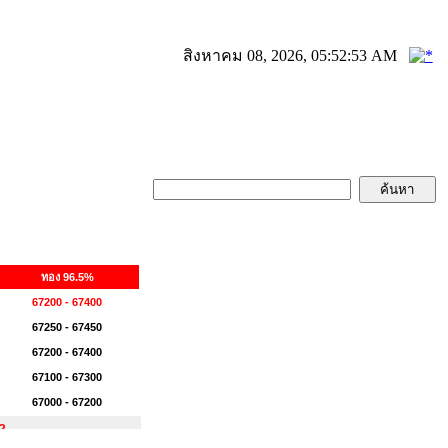
สิงหาคม 08, 2026, 05:52:53 AM