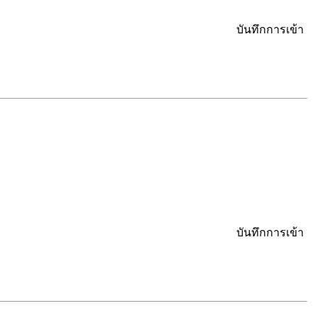
บันทึกการเข้า
บันทึกการเข้า