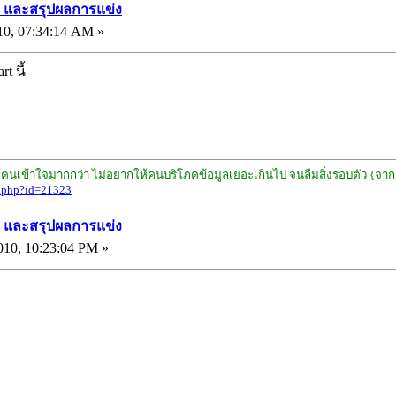
 และสรุปผลการแข่ง
10, 07:34:14 AM »
t นี้
นเข้าใจมากกว่า ไม่อยากให้คนบริโภคข้อมูลเยอะเกินไป จนลืมสิ่งรอบตัว {จากสูง
rd.php?id=21323
 และสรุปผลการแข่ง
010, 10:23:04 PM »