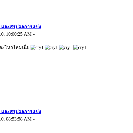
 และสรุปผลการแข่ง
10, 10:00:25 AM »
นจะไหวไหมเนี่ย
 และสรุปผลการแข่ง
10, 08:53:58 AM »