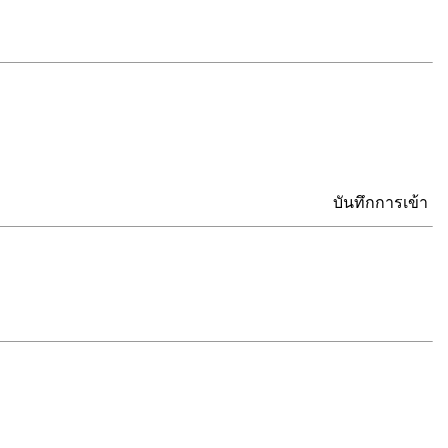
บันทึกการเข้า