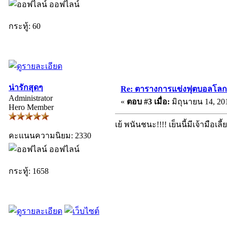
ออฟไลน์
กระทู้: 60
น่ารักสุดๆ
Re: ตารางการแข่งฟุตบอลโลก
Administrator
«
ตอบ #3 เมื่อ:
มิถุนายน 14, 20
Hero Member
เย้ พนันชนะ!!!! เย็นนี้มีเจ้ามือเลี
คะแนนความนิยม: 2330
ออฟไลน์
กระทู้: 1658