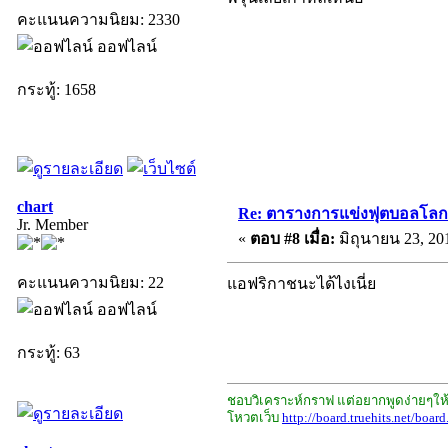
คะแนนความนิยม: 2330
ออฟไลน์
กระทู้: 1658
chart
Re: ตารางการแข่งฟุตบอลโลก
Jr. Member
«
ตอบ #8 เมื่อ:
มิถุนายน 23, 20
คะแนนความนิยม: 22
แอฟริกาชนะได้ไงเนี่ย
ออฟไลน์
กระทู้: 63
ชอบวิเคราะห์กราฟ แต่อยากพูดง่ายๆให้ค
โหวตเว็บ
http://board.truehits.net/boa