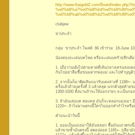
http://www.thaigold2.com/Board/index.php?/to
%e0%b8%a7%e0%b8%b4%e0%b9%80%e0
%e0%b8%ab%e0%b8%b2%e0%b8%88%e0%
clubjew
ขาประจำ
กลุ่ม: ขาประจำ โพสต์: 86 เข้าร่วม: 18-June 10
น้องทองจะเล่นบทโหด หรือจะเล่นบทร้ายลึกเดีย
1. เมื่อวานเด้งไปตามคาดที่เส้นกลางเทรนลงแดง
กันไปอย่าลืมซื้อขนมฝากพ่อแม่ และไปทำบุญด้วย
2. จากนั้นก็มาติดเส้นแนวรับแดงล่างที่ 1188+- แ
ครั้งแล้วถ้าลงครั้งที่ 3 แล้วหลุด นรกตัวสุดท
1300-1500 ตั้งนานถ้าจะให้ออกง่ายๆ จะเป็นกอง
3. ถ้ามันเล่นบท ตอแหล่ มันก็จะหลอกแม่งเม่า อี
1220+- ถ้าไม่ผ่านตรงนี้ใครไม่ออกทำกำไรหรือพว
คำแนะนำวันนี้
1. ยอมเป็นเเม่งเม่าให้มันหลอก ซื้อมันแถวตรงน
แล้วขายซ้ำมันตรงนี้ สตอปลอส 1185+- (เสียวมั
1177+- แล้วเด้งขึ้นมาไม่เข้ารายเดย์ก็คัทก็ได้