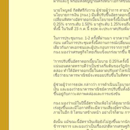
ฝากและกู้ พร้อมส่งสัญญาณครั้งหน้าโอกาสขึ้นมาก
นายไพบูลย์ กิตติศรีกังวาน ผู้ช่วยผู้ว่าการ 
นโยบายการเงิน (กนง.) มีมติปรับขึ้นอัตราดอกเบ
เปลี่ยนทิศทางอัตราดอกเบี้ยนโยบายครั้งนี้เป็นค
0.25% จากระดับ 1.50% มาสู่ระดับ 1.25%จนถึง
ทั้งนี้ ในวันที่ 23 ก.ค.นี้ ธปท.จะประกาศปรับเพ
ในการประชุมกนง. 1-2 ครั้งที่ผ่านมา จากความไ
ก่อน แต่ในการประชุมครั้งนี้สถานการณ์เปลี่ย
เดียวกันภาคเอกชนและผู้ประกอบการจากการสำรวจ
กนง.มองว่าเศรษฐกิจไทยเริ่มแข็งแกร่งมากขึ้น จึ
“การปรับขึ้นอัตราดอกเบี้ยนโยบาย 0.25%ครั้งนี
แน่นอนตลาดทราบดีว่าเป็นช่วงเริ่มต้นของวัฎจ
คล่อง ทำให้อัตราดอกเบี้ยในตลาดปรับเท่าไหร่เป็
เชื่อว่าธนาคารพาณิชย์จะทยอยปรับขึ้นในทิศทาง
ผู้ช่วยผู้ว่าการธปท.กล่าวว่า การดำเนินนโยบ
เงิน และมองว่าธนาคารพาณิชย์ควรปรับขึ้นทั้งอัต
ขึ้นอยู่กับภาวะสภาพคล่องและการแข่งขัน
กนง.มองว่าแม้ในปีนี้อัตราเงินเฟ้อไม่ได้สูงมา
เร่งสูงขึ้นและมีโอกาสที่จะมีความเสี่ยงอัตรา
ภายในอีก 8 ไตรมาสข้างหน้า อย่างไรก็ตาม การปร
ดังนั้น แม้ขณะนี้อัตราเงินเฟ้อยังไม่สูงขึ้นม
ข้าราชการ และมองว่าเป็นเรื่องปกติหากเศรษฐกิ