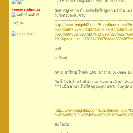
«
ตอบ #3 เมื่อ:
กรกฎาคม 15, 2010, 09:53:14 AM »
คะแนนความนิยม: 22
ฝั่งสหรัฐเทขาย ฝั่งเอเซียซื้อใหญ่เลย ฝรั่งยิ
ออฟไลน์
ระวังทองลงนะครับ
------------------------------------------------------------------
กระทู้: 63
http://www.thaigold2.com/Board/index.php?/to
%e0%b8%aa%e0%b8%b1%e0%b8%8d%e0
%e0%b8%82%e0%b8%b2%e0%b8%a2-%e0
2010/page__st__330?s=33076aeec550bf873
p59
ขาใหญ่
กลุ่ม: ขาใหญ่ โพสต์: 108 เข้าร่วม: 07-June 10 
วันนี้ วันวัดใจครับพี่น้อง ทองเจอแนวต้าน2เส้
***วันนี้ถ้าเป็นไปได้ให้อยู่นิ่งๆก่อนครับ ให้ดูทิ
------------------------------------------------------------------
http://www.thaigold2.com/Board/index.php?/to
%e0%b8%81%e0%b8%b2%e0%b8%a3%e0%
ส้มโอมือ