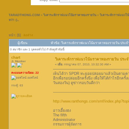
TARADTHONG.COM
>
วิเคาระห์กราฟแนวโน้มราคาทองรายวัน
>
วิเคาระห์กราฟแนวโน
หว่า :)..
หน้า: [
1
]
ลงล่าง
ผู้เขียน
หัวข้อ: วิเคาระห์กราฟแนวโน้มราคาทองรายวัน ประจำเด
0 สมาชิก และ 1 บุคคลทั่วไป กำลังดูหัวข้อนี้
chart
วิเคาระห์กราฟแนวโน้มราคาทองรายวัน ประจำเด
Jr. Member
«
เมื่อ:
กรกฎาคม 07, 2010, 10:32:30 AM »
คะแนนความนิยม: 22
เห็นได้ว่า SPDR ทะยอยปล่อยมาแล้วเป็นตามคาดท
ออฟไลน์
อีกเพื่อรอปล่อยอีกครั้งนึง เพื่อให้ได้กำไรอีกค
วันสองวัน) ดูข่าวรอบวันดีกว่า
กระทู้: 63
------------------------------------------------------------------
http://www.ranthongs.com/smf/index.php?to
อาวเอี้ยงฮง
The fifth
Administrator
กรรมการผุ้จัดการ