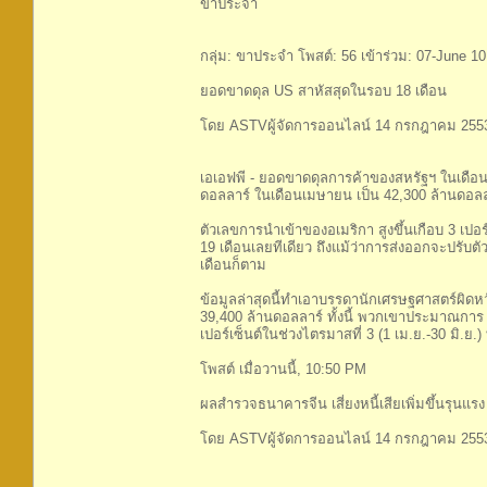
ขาประจำ
กลุ่ม: ขาประจำ โพสต์: 56 เข้าร่วม: 07-June 10
ยอดขาดดุล US สาหัสสุดในรอบ 18 เดือน
โดย ASTVผู้จัดการออนไลน์ 14 กรกฎาคม 2553
เอเอฟพี - ยอดขาดดุลการค้าของสหรัฐฯ ในเดือนพ
ดอลลาร์ ในเดือนเมษายน เป็น 42,300 ล้านดอลลา
ตัวเลขการนำเข้าของอเมริกา สูงขึ้นเกือบ 3 เปอร
19 เดือนเลยทีเดียว ถึงแม้ว่าการส่งออกจะปรับตัว
เดือนก็ตาม
ข้อมูลล่าสุดนี้ทำเอาบรรดานักเศรษฐศาสตร์ผิ
39,400 ล้านดอลลาร์ ทั้งนี้ พวกเขาประมาณการ
เปอร์เซ็นต์ในช่วงไตรมาสที่ 3 (1 เม.ย.-30 มิ.ย.) 
โพสต์ เมื่อวานนี้, 10:50 PM
ผลสำรวจธนาคารจีน เสี่ยงหนี้เสียเพิ่มขึ้นรุนแรง
โดย ASTVผู้จัดการออนไลน์ 14 กรกฎาคม 2553