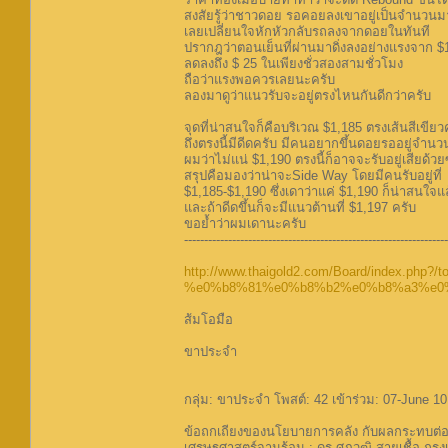
สงสัยรู้ว่าชาวดอย รอคอยลงเขาอยู่เป็นจำนวน
เลยเปลี่ยนใจหักหัวกลับรถลงจากดอยในทันที
ปรากฎว่าตอนเย็นที่ผ่านมาดิ่งลงอย่างแรงจาก $
ลดลงถึง $ 25 ในเพียงชั่วสองสามชั่วโมง
ถือว่าแรงพอควรเลยนะครับ
ลองมาดูว่าแนวรับจะอยู่ตรงไหนกันดีกว่าครับ
จุดที่น่าสนใจก็คือบริเวณ $1,185 ตรงเส้นสีเขียว
ถึงตรงนี้มีดีดครับ มีคนอยากขึ้นดอยรออยู่จำ
ผมว่าไม่แน่ $1,190 ตรงนี้ก็อาจจะรับอยู่เสียด้วย
สรุปคือมองว่าน่าจะSide Way โดยมีคนรับอยู่ที่
$1,185-$1,190 ซึ่งเดาว่าแค่ $1,190 ก็น่าสนใจแ
และถ้าดีดขึ้นก็จะมีแนวต้านที่ $1,197 ครับ
ขอย้ำว่าผมเดานะครับ
------------------------------------------------------------------
http://www.thaigold2.com/Board/index.php?/to
%e0%b8%81%e0%b8%b2%e0%b8%a3%e0%
ส้มโอมือ
ขาประจำ
กลุ่ม: ขาประจำ โพสต์: 42 เข้าร่วม: 07-June 10
ข้อถกเถียงของนโยบายการคลัง กับผลกระทบต่อ
เศรษฐศาสตร์จานร้อน : ดร.ศุภวุฒิ สายเชื้อ กรุง