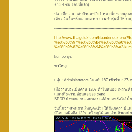
ราย 4 ชม.รอบที่แล้ว)
ปล. เมื่อวาน กลับบ้านมาถึง 1 ทุ่ม เนื่องจากดูบ
เดียว วันจัันทร์จะออกมาประกาศรับรุ่นที่ 16 รอ
------------------------------------------------------------------
http://www.thaigold2.com/Board/index.php?/to
%e0%b8%97%e0%b8%b4%e0%b8%a8%e0
%e0%b9%82%e0%b8%94%e0%b8%a2-kumpony
kumponys
ขาใหญ่
กลุ่ม: Administrators โพสต์: 187 เข้าร่วม: 27-M
เมื่อวานประเมินด่าน 1207 ต่ำไปหน่อย เพราะคิดว
แสดงถึงความอ่อนแอของ trend
SPDR ยังทะยอยปล่อยของ แต่สังเกตหรือไม่ ตั้
วันนี้ความเห็นส่วนใหญ่คงเดิม ให้สังเกตว่า มีแ
มีโอกาสดีดถึง 122x เหรียญได้เลย ส่วนตัวผมยังเ