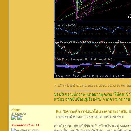
«
แก้ไขครั้งสุดท้าย: กรกฎาคม 22, 2010, 06:52:36 PM โด
ชอบวิเคราะห์กราฟ แต่อยากพูดง่ายๆให้คนเข้าใ
สามัญ จากซับซ้อนสู่เรียบง่าย จากความวุ่นวาย
chart
Re: วิเคาระห์กราฟแนวโน้มราคาทองรายวัน ประ
Jr. Member
«
ตอบ #1 เมื่อ:
กรกฎาคม 09, 2010, 10:24:20 AM »
คะแนนความนิยม: 22
หายไปนาน ตอนนี้กำลังสร้างบ้านใหม่อยู่ หลังจาก
ออฟไลน์
ยังคงเป็นลูกคลื่นวิ่งสลับกันไปมาอยู่ อย่างที่เ