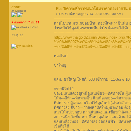
chart
Re: วิเคาระห์กราฟแนวโน้มราคาทองรายวัน ประ
Jr. Member
«
ตอบ #2 เมื่อ:
กรกฎาคม 14, 2010, 09:38:30 AM »
คะแนนความนิยม: 22
หายไปนานมัวแต่ซ่อมบ้าน ทองที่เห็นว่าขึ้นนั้น 
ออฟไลน์
ว่ารอปั่นให้สูงเพิ่อรอขายฟันกำไร ต้องระวังให้ม
------------------------------------------------------------------
กระทู้: 63
http://www.thaigold2.com/Board/index.php?/to
%e0%b8%97%e0%b8%b4%e0%b8%a8%e0
%e0%b8%95%e0%b8%ad%e0%b8%99-thaigold
ทองใหม่
ขาใหญ่
กลุ่ม: ขาใหญ่ โพสต์: 538 เข้าร่วม: 11-June 10 ท
กราฟGold 1
ช่อง1 เส้นแดงอยู่เหนือเส้นเขียว---ทิศทางขึ้น 
โน้ม---สีฟ้า---ทิศทางขึ้น สีเหลืองทอง—ทิศทาง
ทิศทางลง ผู้เล่นออนไลน์ให้ดูเส้นปะ(เส้นปะสีข
ทิศทางลง สีขาว—กำลังหาทิศใหม่)ประกอบ ตั้งจ
แนวโน้มประกอบ หากเส้นแดงและเขียวกำลังจะประ
อย่างหนี่งเกิดขึ้น หากขึ้นทะลุเส้นปะแนวต้าน 
กลมเหลืองทอง---ทิศทางลง จุดกลมฟ้า---ทิศทางข
เชือถือได้
ช่อง2 ให้ดูเส้นสีม่วง ประกอบกับเส้นแนวโน้มใน