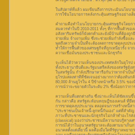
ในสัปดาห์ที่แล้ว ผมเขียนถึงการประเมินนโยบายก
การใช้นโยบายการคลังกระตุ้นเศรษฐกิจอย่างเต็มท
คำถามคือทำไมนโยบายกระตุ้นเศรษฐกิจโดยการขาด
สมควรทำในปี 2010-2011 ทั้งๆ ที่การฟื้นตัวของเ
อสังหาริมทรัพย์ก็ยังตกต่ำและยังมีบ้านที่ต้อ
จ่ายเพิ่ม จ้างงานเพิ่ม ซึ่งจะช่วยเพิ่มกำลังซื
พูดถึงความจำเป็นที่จะต้องลดการขาดดุลงบประ
ทำให้การฟื้นตัวของเศรษฐกิจที่ถูกเหนี่ยวรั้
ความเชื่อมั่นของประชาชนและนักธุรกิจ
จะเห็นได้ว่าความเห็นของประเทศหลักในยุโรป เ
ทั้งประธานาธิบดีและรัฐมนตรีคลังของสหรัฐยั
ในสหรัฐนั้น กำลังปรึกษาหารือกันว่าหากจำเป็น
ยุโรปแสดงท่าทีที่ชัดเจนอย่างมากกว่าต้องหันก
80,000 ล้านยูโรใน 4 ปีข้างหน้าหรือ 3.5% ของจ
การณ์ว่าจะขยายตัวในระดับ 2% ซึ่งน้อยกว่ากา
ความเห็นที่แตกต่างกัน ซึ่งน่าจะเห็นได้ชัดเจ
กัน กล่าวคือ สหรัฐสะท้อนทฤษฎีของเคนส์ ที่ยึ
การขาดดุลงบประมาณ ตลอดจนการสร้างหนี้สาธา
"ประชาชนเป็นเจ้าหนี้-ลูกหนี้กันเอง" แต่ที่สำ
ภาวะที่ประชาชนและนักธุรกิจไม่กล้าทำอะไรส่
(classical) มองว่าประชาชนมีความรอบรู้ทางเศ
การณ์ได้ว่าในอนาคตรัฐบาลจะต้องตามมาเก็บภาษี
อนาคตตั้งแต่เดี๋ยวนี้ ผลคือเมื่อใดที่รัฐบาล
ออม ผลคือการกระตุ้นเศรษฐกิจด้วยนโยบายการค