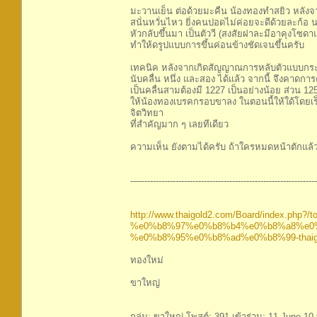
มะวานเย็น ต่อด้วยมะคืน น้องทองทำสยิว หลังจา
สนั่นหวั่นไหว ยิ่งคนปอดไม่ค่อยจะดีด้วยละก้อ 
หัวกลับขึ้นมา เป็นตัววี (สงสัยฝาละมีอาคุงโซดาแ
ทำให้ดรูปแบบการขึ้นค่อนข้างชัดเจนขึ้นครับ
เทคนิค หลังจากเกิดสัญญาณการหลับตัวแบบกระทิง
นับคลื่น หนึ่ง และสอง ได้แล้ว จากนี้ จึงคาดการ
เป็นคลื่นสามต้องมี 1227 เป็นอย่างน้อย ส่วน 1
ให้น้องทองเบรคกรอบขาลง ในตอนนี้ให้ใด้โดยเร็ว 
จิตวิทยา
ที่สำคัญมาก ๆ เลยทีเดียว
ความเห็น ยังตามได้ครับ ถ้าใครหมดหน้าตักแล้วก
------------------------------------------------------------------
http://www.thaigold2.com/Board/index.php?/to
%e0%b8%97%e0%b8%b4%e0%b8%a8%e0
%e0%b8%95%e0%b8%ad%e0%b8%99-thaigol
ทองใหม่
ขาใหญ่
กลุ่ม: ขาใหญ่ โพสต์: 391 เข้าร่วม: 11-June 10 ท