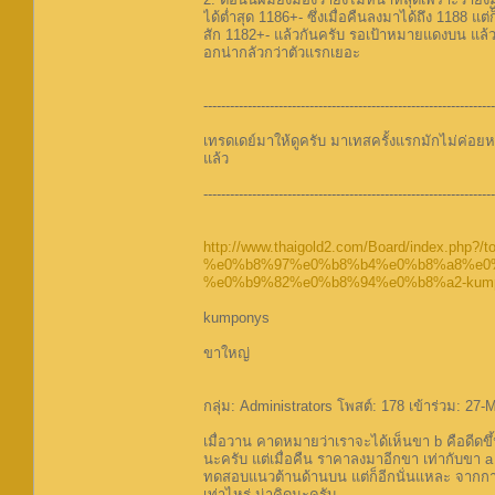
ได้ต่ำสุด 1186+- ซึ่งเมื่อคืนลงมาได้ถึง 1188 แต
สัก 1182+- แล้วกันครับ รอเป้าหมายแดงบน แล้วเด
อกน่ากลัวกว่าตัวแรกเยอะ
------------------------------------------------------------------
เทรดเดย์มาให้ดูครับ มาเทสครั้งแรกมักไม่ค่อยห
แล้ว
------------------------------------------------------------------
http://www.thaigold2.com/Board/index.php?/to
%e0%b8%97%e0%b8%b4%e0%b8%a8%e0
%e0%b9%82%e0%b8%94%e0%b8%a2-kumpo
kumponys
ขาใหญ่
กลุ่ม: Administrators โพสต์: 178 เข้าร่วม: 27-M
เมื่อวาน คาดหมายว่าเราจะได้เห็นขา b คือดีด
นะครับ แต่เมื่อคืน ราคาลงมาอีกขา เท่ากับขา a
ทดสอบแนวต้านด้านบน แต่ก็อีกนั่นแหละ จากการท
เท่าไหร่ น่าคิดนะครับ