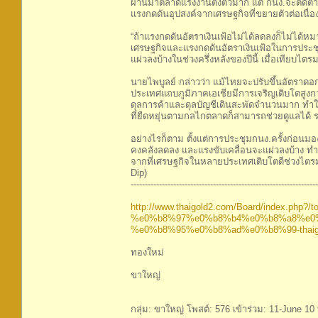
ผ่านมาตลาดแรงงานตึงตัวมาก แต่ กนง.จะติดตามปัจจ
แรงกดดันอุปสงค์จากเศรษฐกิจที่ขยายตัวต่อเนื่อ
“ถ้าแรงกดดันอัตราเงินเฟ้อไม่ได้ลดลงก็ไม่ไ
เศรษฐกิจและแรงกดดันอัตราเงินเฟ้อในการประชุมแต
แผ่วลงบ้างในช่วงครึ่งหลังของปีนี้ เมื่อเทียบไต
นายไพบูลย์ กล่าวว่า แม้ไทยจะปรับขึ้นอัตราดอกเบ
ประเทศแถบภูมิภาคเอเชียมีการเจริญเติบโตสูงกว่
ดุลการค้าและดุลบัญชีเดินสะพัดจำนวนมาก ทำให
ที่ยืดหยุ่นตามกลไกตลาดก็สามารถช่วยดูแลได้ รว
อย่างไรก็ตาม ตั้งแต่การประชุมกนง.ครั้งก่อ
คงคลังลดลง และแรงขับเคลื่อนจะแผ่วลงบ้าง ทำให
จากที่เศรษฐกิจในหลายประเทศเติบโตดีช่วงไตร
Dip)
------------------------------------------------------------------
http://www.thaigold2.com/Board/index.php?/to
%e0%b8%97%e0%b8%b4%e0%b8%a8%e0
%e0%b8%95%e0%b8%ad%e0%b8%99-thaigol
ทองใหม่
ขาใหญ่
กลุ่ม: ขาใหญ่ โพสต์: 576 เข้าร่วม: 11-June 10 ท