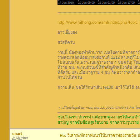
------------------------------------------------------------------
http://www.rathong.com/smf/index.php?topi
อาวเอี้ยงฮง
สวัสดีครับ
วานนี้ น้องทองทำตัวน่ารัก เปนไปตามที่คาดการไ
ร่วงลงมาเล็กน้อยมาส่งต่อกันที่ 1212 สาเหตุก็ไ
ไม่นับเปนวันเพราะเปนกราฟราย 4 ชมครับ) โดยม
ที่ราย ชม. จะพบตัวบ่งชี้ที่สำคัญตัวหนึ่งก็คือ
ที่ดีครับ และเมื่อมาดูราย 4 ชม ก็พบว่าราคากำ
ผ่านไปได้ครับ
ความเห็น ขอให้รักษาเส้น fe100 เอาไว้ให้ไ
«
แก้ไขครั้งสุดท้าย: กรกฎาคม 22, 2010, 07:00:43 PM โด
ชอบวิเคราะห์กราฟ แต่อยากพูดง่ายๆให้คนเข้าใ
สามัญ จากซับซ้อนสู่เรียบง่าย จากความวุ่นวาย
chart
Re: วิเคาระห์กราฟแนวโน้มราคาทองรายวัน ประ
Jr. Member