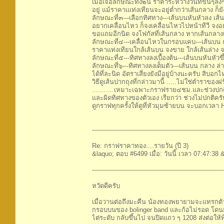
เมื่อเจอลักษณะทั้ง๒นี้ ราคาระหว่างวันที่ขึ้นๆลงๆ
อยู่ แม้ราคาเแท่งเทียนจะอยู่ต่ำกว่าเส้นกลาง ก็
ลักษณะที่๓---เลือกทิศทาง---เส้นบนหันหัวลง เส
อยากเคลื่อนไหว ก็จงเคลื่อนไหวไปหน้าทีวี จงอ
ขอแถมอีกนิด จงโฟกัสที่เส้นกลาง หากเส้นกลางเ
ลักษณะที่๔---เคลื่อนไหวในกรอบแคบ---เส้นบน ก
ราคาแท่งเทียนใกล้เส้นบน จงขาย ใกล้เส้นล่าง
ลักษณะที่๕---ทิศทางลงเบื้องต้น---เส้นบนหันหัวขึ
ลักษณะที่๖---ทิศทางลงเต็มตัว---เส้นบน กลาง ล่าง 
ได้ที่ละนิด อัตราเสี่ยงยังมีอยู่บ้างนะครับ สิบอกไห
วิธีดูเส้นปากถุงที่กล่าวมานี้ .....ไม่ใช่ตำร
...........เหมาะเฉพาะกราฟราย๔ชม.และช่วงปกติ
และผิดทิศทางของตัวเอง เรียกว่า ช่วงไม่ปกติครั
ดูกราฟทุกครั้งให้ดูที่หัวมุมซ้ายบน จะบอกเว
------------------------------------------------------------------
Re: กราฟราคาทอง....รายวัน (ปี 3)
&laquo; ตอบ #6499 เมื่อ: วันนี้ เวลา 07:47:38
------------------------------------------------------------------
หวัดดีครับ
เมื่อวานต่อถึงมะคืน น้องทองพยายามจะแทรกตัว
กรอบบนของ bolinger band และก้อไม่รอด โดนยัน
ไต่ระดับ กลับขึ้นไป จนปิดแถว ๆ 1208 ส่งต่อให้พี