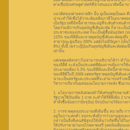
ตามชื่อนักเศรษฐศาสตร์ที่นำเสนอแนวคิดนี้มานา
แนวคิดของฝ่ายคลาสสิก นั้น ดูเป็นเหตุเป็นผล ค
น่าจะทำให้เชื่อได้ว่าจะต้องเพิ่มภาษีในอนาคตอย่
เป็นรัฐบาลที่มีหนี้สาธารณะอยู่ที่ระดับต่ำเช่นต
โดยรวมมีการเกินดุลบัญชีเดินสะพัด ก็น่าจะเป็นอีก
ประชาชนของประเทศ ก็จะเป็นผู้ซื้อพันธบัตร (ปล่อ
123% ของจีดีพีและขาดดุลบัญชีเดินสะพัดสูงถึง 11.
สาธารณะสูงเกือบ 200% แต่ยังไม่มีปัญหา (เห็นไ
8%) ทั้งนี้ เพราะญี่ปุ่นเกินดุลบัญชีเดินสะพัดต่อเน
เท่านั้น
แต่เหตุผลดังกล่าวไม่สามารถอธิบายได้ว่า ทำไม
ของจีดีพี จะยังเป็นประเทศที่ต้องการเพิ่มการใ
ประมาณเพียง 5.3% ของจีดีพีและมีหนี้สาธารณะเ
ของจีดีพีในปี 2009 แต่สหรัฐขาดดุลบัญชีเดินสะพ
น่าจะเป็นสหรัฐและประเทศที่จะสามารถสร้างหนี้
วิชาการเกี่ยวกับผลของนโยบายการคลัง ซึ่งอาจสรุ
1. นโยบายการคลังส่งผลทำให้เศรษฐกิจขยายตัวมากน
รัฐบาลใช้เงินเพิ่ม 1 บาท จะทำให้จีดีพีเพิ่ม 2 
คำสั่งซื้อน้อยกว่าปัจจุบัน) ปัจจุบันงานวิจัยบ
2. การขาดดุลงบประมาณที่เพิ่มขึ้น หมายถึง การอ
อยู่ในภาวะตกต่ำ จนกระทั่งมีการว่างงานสูงและก
กล่าวเป็นสิ่งที่เคนส์พิสูจน์ให้เห็นว่าเกิดขึ้
ให้ปรับราคาผ่านกลไกตลาดเสรี (ลดเงินเดือนและย
พิจารณาว่าเศรษฐกิจขยายตัวต่ำกว่าเกณฑ์ระยะยาว