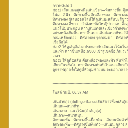
กราฟGold 1
ช่อง1 เส้นแดงอยู่เหนือเส้นเขียว---ทิศทางขึ้น 
โน้ม---สีฟ้า---ทิศทางขึ้น สีเหลืองทอง—ทิศทาง
ทิศทางลง ผู้เล่นออนไลน์ให้ดูเส้นปะ(เส้นปะสีข
ทิศทางลง สีขาว—กำลังหาทิศใหม่)ประกอบ ตั้งจ
แนวโน้มประกอบ หากเส้นแดงและเขียวกำลังจะประ
อย่างหนี่งเกิดขึ้น หากขึ้นทะลุเส้นปะแนวต้าน 
กลมเหลืองทอง---ทิศทางลง จุดกลมฟ้า---ทิศทางข
เชือถือได้
ช่อง2 ให้ดูเส้นสีม่วง ประกอบกับเส้นแนวโน้มใน
และฟ้า หากขึ้นเหนือเลข80 เข้าสู่เขตซื้อเกิน ระ
เวลา
ช่อง3 ให้ดูทั้ง2เส้น คือเหลืองทองและฟ้า หันหั
เดียวกันหรือไม่ หากทิศทางหันหัวในแนวเดียวกัน 
ดูกราฟทุกครั้งให้ดูที่หัวมุมซ้ายบน จะบอกเว
------------------------------------------------------------------
โพสต์ วันนี้, 06:37 AM
เส้นปากถุง (BollingerBandsเส้นสีขาวทั้ง๓เส้น)
เส้นบน---แนวต้าน
เส้นกลาง---แนวโน้ม(สำคัญสุด)
เส้นล่าง---แนวหนุน
ลักษณะที่๑---ทิศทางขึ้นเบื้องต้น---เส้นบนหันหัวข
ลักษณะที่๒---ทิศทางขึ้นเต็มตัว---เส้นบน กลาง ล่