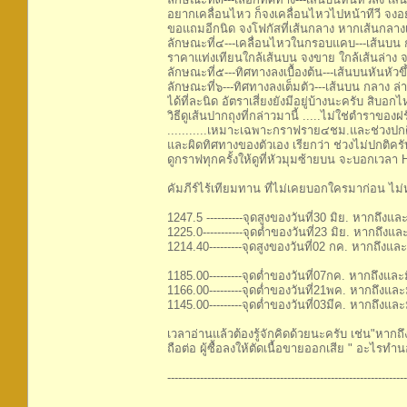
อยากเคลื่อนไหว ก็จงเคลื่อนไหวไปหน้าทีวี จงอ
ขอแถมอีกนิด จงโฟกัสที่เส้นกลาง หากเส้นกลางเ
ลักษณะที่๔---เคลื่อนไหวในกรอบแคบ---เส้นบน ก
ราคาแท่งเทียนใกล้เส้นบน จงขาย ใกล้เส้นล่าง
ลักษณะที่๕---ทิศทางลงเบื้องต้น---เส้นบนหันหัวขึ
ลักษณะที่๖---ทิศทางลงเต็มตัว---เส้นบน กลาง ล่าง 
ได้ที่ละนิด อัตราเสี่ยงยังมีอยู่บ้างนะครับ สิบอกไห
วิธีดูเส้นปากถุงที่กล่าวมานี้ .....ไม่ใช่ตำร
...........เหมาะเฉพาะกราฟราย๔ชม.และช่วงปกติ
และผิดทิศทางของตัวเอง เรียกว่า ช่วงไม่ปกติครั
ดูกราฟทุกครั้งให้ดูที่หัวมุมซ้ายบน จะบอกเว
คัมภีร์ไร้เทียมทาน ที่ไม่เคยบอกใครมาก่อน ไม่ห
1247.5 ----------จุดสูงของวันที่30 มิย. หากถึงแล
1225.0-----------จุดต่ำของวันที่23 มิย. หากถึงแล
1214.40---------จุดสูงของวันที่02 กค. หากถึงและ
1185.00---------จุดต่ำของวันที่07กค. หากถึงและม
1166.00---------จุดต่ำของวันที่21พค. หากถึงแล
1145.00---------จุดต่ำของวันที่03มีค. หากถึงและ
เวลาอ่านแล้วต้องรู้จักคิดด้วยนะครับ เช่น"หากถึงแ
ถือต่อ ผู้ซื้อลงให้ตัดเนื้อขายออกเสีย " อะไรทำน
------------------------------------------------------------------