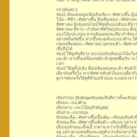
กราฟGold 1
ช่อง1 เส้นแดงอยู่เหนือเส้นเขียว---ทิศทางขึ้น 
โน้ม---สีฟ้า---ทิศทางขึ้น สีเหลืองทอง—ทิศทาง
ทิศทางลง ผู้เล่นออนไลน์ให้ดูเส้นปะ(เส้นปะสีข
ทิศทางลง สีขาว—กำลังหาทิศใหม่)ประกอบ ตั้งจ
แนวโน้มประกอบ หากเส้นแดงและเขียวกำลังจะประ
อย่างหนี่งเกิดขึ้น หากขึ้นทะลุเส้นปะแนวต้าน 
กลมเหลืองทอง---ทิศทางลง จุดกลมฟ้า---ทิศทางข
เชือถือได้
ช่อง2 ให้ดูเส้นสีม่วง ประกอบกับเส้นแนวโน้มใน
และฟ้า หากขึ้นเหนือเลข80 เข้าสู่เขตซื้อเกิน ระ
เวลา
ช่อง3 ให้ดูทั้ง2เส้น คือเหลืองทองและฟ้า หันหั
เดียวกันหรือไม่ หากทิศทางหันหัวในแนวเดียวกัน 
ดูกราฟทุกครั้งให้ดูที่หัวมุมซ้ายบน จะบอกเว
เส้นปากถุง (BollingerBandsเส้นสีขาวทั้ง๓เส้น)
เส้นบน---แนวต้าน
เส้นกลาง---แนวโน้ม(สำคัญสุด)
เส้นล่าง---แนวหนุน
ลักษณะที่๑---ทิศทางขึ้นเบื้องต้น---เส้นบนหันหัวข
ลักษณะที่๒---ทิศทางขึ้นเต็มตัว---เส้นบน กลาง ล่
เมื่อเจอลักษณะทั้ง๒นี้ ราคาระหว่างวันที่ขึ้นๆลงๆ
อยู่ แม้ราคาเแท่งเทียนจะอยู่ต่ำกว่าเส้นกลาง ก็
ลักษณะที่๓---เลือกทิศทาง---เส้นบนหันหัวลง เส