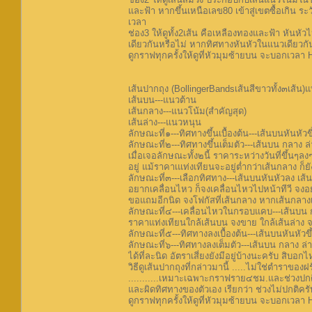
และฟ้า หากขึ้นเหนือเลข80 เข้าสู่เขตซื้อเกิน ระ
เวลา
ช่อง3 ให้ดูทั้ง2เส้น คือเหลืองทองและฟ้า หันหั
เดียวกันหรือไม่ หากทิศทางหันหัวในแนวเดียวกัน 
ดูกราฟทุกครั้งให้ดูที่หัวมุมซ้ายบน จะบอกเว
เส้นปากถุง (BollingerBandsเส้นสีขาวทั้ง๓เส้น)
เส้นบน---แนวต้าน
เส้นกลาง---แนวโน้ม(สำคัญสุด)
เส้นล่าง---แนวหนุน
ลักษณะที่๑---ทิศทางขึ้นเบื้องต้น---เส้นบนหันหัวข
ลักษณะที่๒---ทิศทางขึ้นเต็มตัว---เส้นบน กลาง ล่
เมื่อเจอลักษณะทั้ง๒นี้ ราคาระหว่างวันที่ขึ้นๆลงๆ
อยู่ แม้ราคาเแท่งเทียนจะอยู่ต่ำกว่าเส้นกลาง ก็
ลักษณะที่๓---เลือกทิศทาง---เส้นบนหันหัวลง เส
อยากเคลื่อนไหว ก็จงเคลื่อนไหวไปหน้าทีวี จงอ
ขอแถมอีกนิด จงโฟกัสที่เส้นกลาง หากเส้นกลางเ
ลักษณะที่๔---เคลื่อนไหวในกรอบแคบ---เส้นบน ก
ราคาแท่งเทียนใกล้เส้นบน จงขาย ใกล้เส้นล่าง
ลักษณะที่๕---ทิศทางลงเบื้องต้น---เส้นบนหันหัวขึ
ลักษณะที่๖---ทิศทางลงเต็มตัว---เส้นบน กลาง ล่าง 
ได้ที่ละนิด อัตราเสี่ยงยังมีอยู่บ้างนะครับ สิบอกไห
วิธีดูเส้นปากถุงที่กล่าวมานี้ .....ไม่ใช่ตำร
...........เหมาะเฉพาะกราฟราย๔ชม.และช่วงปกติ
และผิดทิศทางของตัวเอง เรียกว่า ช่วงไม่ปกติครั
ดูกราฟทุกครั้งให้ดูที่หัวมุมซ้ายบน จะบอกเว