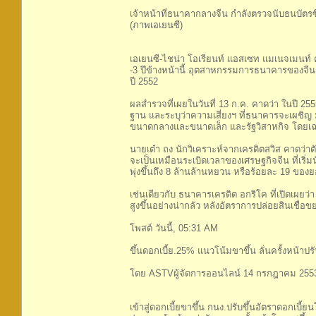
เจ้าหน้าที่ธนาคากลางจีน กำลังตรวจนับธนบัตรซ
(ภาพเอเยนซี)
เอเยนซี-ไชน่า โอเรียนท์ แอสเซท แมเนจเมนท
-3 ปีข้างหน้านี้ อุตสาหกรรมการธนาคารของจีนอาจ
ปี 2552
ผลสำรวจที่เผยในวันที่ 13 ก.ค. คาดว่า ในปี 25
ฐาน และระบุว่าความเสี่ยงฯ ที่ธนาคารจะเผชิญ มี
ขนาดกลางและขนาดเล็ก และรัฐวิสาหกิจ โดยเฉพาะส
นายเต๋า ถง นักวิเคราะห์จากเครดิตสวิส คาดว่าต
จะเป็นเหมือนระเบิดเวลาของเศรษฐกิจจีน ที่เริ่ม
พุ่งขึ้นถึง 8 ล้านล้านหยวน หรือร้อยละ 19 ของ
เช่นเดียวกับ ธนาคารเครดิต อกริโค ที่เปิดเผย
สูงขึ้นอย่างน่ากลัว หลังอัตราการปล่อยสินเชื
โพสต์ วันนี้, 05:31 AM
ขึ้นดอกเบี้ย.25% แนวโน้มขาขึ้น ลั่นครั้งหน้าปร
โดย ASTVผู้จัดการออนไลน์ 14 กรกฎาคม 2553
เข้าสู่ดอกเบี้ยขาขึ้น กนง.ปรับขึ้นอัตราดอกเบี