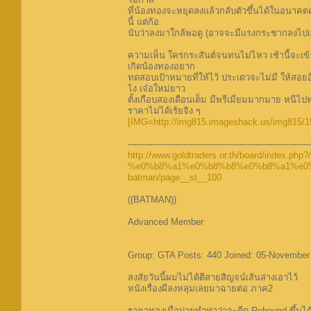
ที่น้องทองจะหยุดลงแล้วกลับตัวขึ้นได้ในอนาคตคร
นี้ แต่ก้อ
นับว่าลงมาใกล้พอดู (อาจจะมีแรงกระชากลงไปเ
ความเห็น ใครกระสันต์จนทนไม่ไหว เช้านี้จะเข้
เกิดน้องทองอยาก
ทดสอบเป้าหมายที่ให้ไว้ ประเดวจะไม่มี ให้สอยอีก
ไง เจ๋อใหม่ยาว
ตั้งเกือบสองเดือนเต็ม มีพรีเมี่ยมมากมาย หนีไ
ราคาไม่ได้เร้ยจิง ๆ
[IMG=http://img815.imageshack.us/img815/1502
------------------------------------------------------------------
http://www.goldtraders.or.th/board/index.php?/
%e0%b8%a1%e0%b8%b8%e0%b8%a1%e0
batman/page__st__100
((BATMAN))
Advanced Member
Group: GTA Posts: 440 Joined: 05-November
สงสัยวันนี้ผมไม่ได้ตีสายสิญจน์เส้นล่างเอาไว้
หนังเรื่องผีลงหลุมเลยมาฉายต่อ ภาค2
ราคาทองเมื่อบ่ายทำท่าว่าจะดีด Rebound ขึ้นได