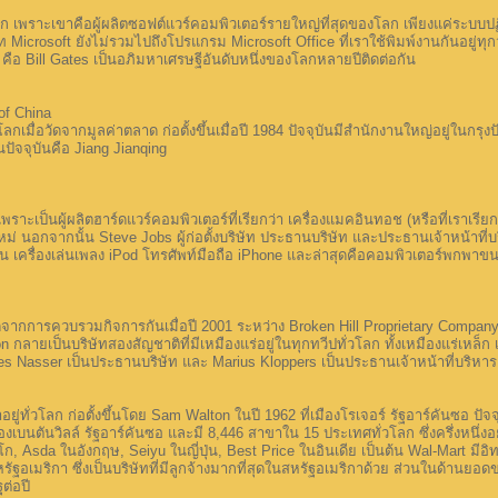
รู้จัก เพราะเขาคือผู้ผลิตซอฟต์แวร์คอมพิวเตอร์รายใหญ่ที่สุดของโลก เพียงแค่ระบบปฏ
 Microsoft ยังไม่รวมไปถึงโปรแกรม Microsoft Office ที่เราใช้พิมพ์งานกันอยู่ทุกว
ท คือ Bill Gates เป็นอภิมหาเศรษฐีอันดับหนึ่งของโลกหลายปีติดต่อกัน
of China
ลกเมื่อวัดจากมูลค่าตลาด ก่อตั้งขึ้นเมื่อปี 1984 ปัจจุบันมีสำนักงานใหญ่อยู่ในกร
ัจจุบันคือ Jiang Jianqing
ราะเป็นผู้ผลิตฮาร์ดแวร์คอมพิวเตอร์ที่เรียกว่า เครื่องแมคอินทอช (หรือที่เราเรียกก
ุ่นใหม่ นอกจากนั้น Steve Jobs ผู้ก่อตั้งบริษัท ประธานบริษัท และประธานเจ้าหน้
 เครื่องเล่นเพลง iPod โทรศัพท์มือถือ iPhone และล่าสุดคือคอมพิวเตอร์พกพาข
ิดจากการควบรวมกิจการกันเมื่อปี 2001 ระหว่าง Broken Hill Proprietary Company
กลายเป็นบริษัทสองสัญชาติที่มีเหมืองแร่อยู่ในทุกทวีปทั่วโลก ทั้งเหมืองแร่เหล็ก 
ques Nasser เป็นประธานบริษัท และ Marius Kloppers เป็นประธานเจ้าหน้าที่บริหาร
อยู่ทั่วโลก ก่อตั้งขึ้นโดย Sam Walton ในปี 1962 ที่เมืองโรเจอร์ รัฐอาร์คันซอ 
มืองเบนตันวิลล์ รัฐอาร์คันซอ และมี 8,446 สาขาใน 15 ประเทศทั่วโลก ซึ่งครึ่งหนึ่งอ
โก, Asda ในอังกฤษ, Seiyu ในญี่ปุ่น, Best Price ในอินเดีย เป็นต้น Wal-Mart 
อเมริกา ซึ่งเป็นบริษัทที่มีลูกจ้างมากที่สุดในสหรัฐอเมริกาด้วย ส่วนในด้านยอดขา
ต่อปี