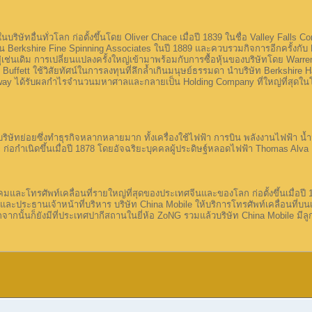
ยู่ในบริษัทอื่นทั่วโลก ก่อตั้งขึ้นโดย Oliver Chace เมื่อปี 1839 ในชื่อ Valley Fa
 Berkshire Fine Spinning Associates ในปี 1889 และควบรวมกิจการอีกครั้งกับ
ยู่เช่นเดิม การเปลี่ยนแปลงครั้งใหญ่เข้ามาพร้อมกับการซื้อหุ้นของบริษัทโดย Wa
n Buffett ใช้วิสัยทัศน์ในการลงทุนที่ลึกล้ำเกินมนุษย์ธรรมดา นำบริษัท Berkshire 
haway ได้รับผลกำไรจำนวนมหาศาลและกลายเป็น Holding Company ที่ใหญ่ที่สุดใ
ริษัทย่อยซึ่งทำธุรกิจหลากหลายมาก ทั้งเครื่องใช้ไฟฟ้า การบิน พลังงานไฟฟ้า น้ำม
ric ก่อกำเนิดขึ้นเมื่อปี 1878 โดยอัจฉริยะบุคคลผู้ประดิษฐ์หลอดไฟฟ้า Thomas Alv
มและโทรศัพท์เคลื่อนที่รายใหญ่ที่สุดของประเทศจีนและของโลก ก่อตั้งขึ้นเมื่อปี 1
ะประธานเจ้าหน้าที่บริหาร บริษัท China Mobile ให้บริการโทรศัพท์เคลื่อนที่บนเกา
นั้นก็ยังมีที่ประเทศปากีสถานในยี่ห้อ ZoNG รวมแล้วบริษัท China Mobile มีลู