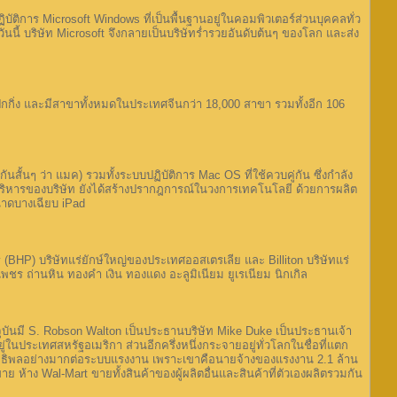
ิบัติการ Microsoft Windows ที่เป็นพื้นฐานอยู่ในคอมพิวเตอร์ส่วนบุคคลทั่ว
ันนี้ บริษัท Microsoft จึงกลายเป็นบริษัทร่ำรวยอันดับต้นๆ ของโลก และส่ง
ุงปักกิ่ง และมีสาขาทั้งหมดในประเทศจีนกว่า 18,000 สาขา รวมทั้งอีก 106
ันสั้นๆ ว่า แมค) รวมทั้งระบบปฏิบัติการ Mac OS ที่ใช้ควบคู่กัน ซึ่งกำลัง
าที่บริหารของบริษัท ยังได้สร้างปรากฎการณ์ในวงการเทคโนโลยี ด้วยการผลิต
นาดบางเฉียบ iPad
 (BHP) บริษัทแร่ยักษ์ใหญ่ของประเทศออสเตรเลีย และ Billiton บริษัทแร่
เพชร ถ่านหิน ทองคำ เงิน ทองแดง อะลูมิเนียม ยูเรเนียม นิกเกิล
ปัจจุบันมี S. Robson Walton เป็นประธานบริษัท Mike Duke เป็นประธานเจ้า
ยู่ในประเทศสหรัฐอเมริกา ส่วนอีกครึ่งหนึ่งกระจายอยู่ทั่วโลกในชื่อที่แตก
มีอิทธิพลอย่างมากต่อระบบแรงงาน เพราะเขาคือนายจ้างของแรงงาน 2.1 ล้าน
ย ห้าง Wal-Mart ขายทั้งสินค้าของผู้ผลิตอื่นและสินค้าที่ตัวเองผลิตรวมกัน