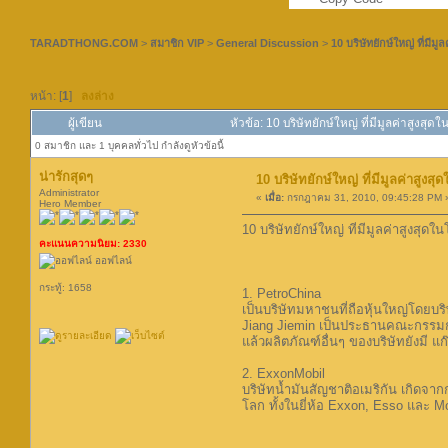
TARADTHONG.COM
>
สมาชิก VIP
>
General Discussion
>
10 บริษัทยักษ์ใหญ่ ที่มีม
หน้า: [
1
]
ลงล่าง
ผู้เขียน
หัวข้อ: 10 บริษัทยักษ์ใหญ่ ที่มีมูลค่าสูงสุด
0 สมาชิก และ 1 บุคคลทั่วไป กำลังดูหัวข้อนี้
น่ารักสุดๆ
10 บริษัทยักษ์ใหญ่ ที่มีมูลค่าสูงส
Administrator
«
เมื่อ:
กรกฎาคม 31, 2010, 09:45:28 PM 
Hero Member
10 บริษัทยักษ์ใหญ่ ที่มีมูลค่าสูงสุดใ
คะแนนความนิยม: 2330
ออฟไลน์
กระทู้: 1658
1. PetroChina
เป็นบริษัทมหาชนที่ถือหุ้นใหญ่โดยบร
Jiang Jiemin เป็นประธานคณะกรรมการ
แล้วผลิตภัณฑ์อื่นๆ ของบริษัทยังมี 
2. ExxonMobil
บริษัทน้ำมันสัญชาติอเมริกัน เกิดจาก
โลก ทั้งในยี่ห้อ Exxon, Esso และ M