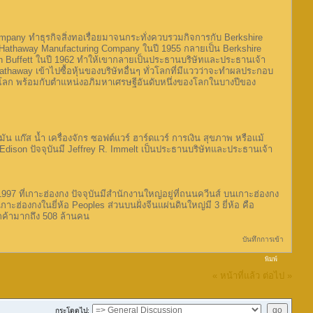
lls Company ทำธุรกิจสิ่งทอเรื่อยมาจนกระทั่งควบรวมกิจการกับ Berkshire
 Hathaway Manufacturing Company ในปี 1955 กลายเป็น Berkshire
rren Buffett ในปี 1962 ทำให้เขากลายเป็นประธานบริษัทและประธานเจ้า
Hathaway เข้าไปซื้อหุ้นของบริษัทอื่นๆ ทั่วโลกที่มีแววว่าจะทำผลประกอบ
นโลก พร้อมกับตำแหน่งอภิมหาเศรษฐีอันดับหนึ่งของโลกในบางปีของ
ัน แก๊ส น้ำ เครื่องจักร ซอฟต์แวร์ ฮาร์ดแวร์ การเงิน สุขภาพ หรือแม้
a Edison ปัจจุบันมี Jeffrey R. Immelt เป็นประธานบริษัทและประธานเจ้า
997 ที่เกาะฮ่องกง ปัจจุบันมีสำนักงานใหญ่อยู่ที่ถนนควีนส์ บนเกาะฮ่องกง
ะฮ่องกงในยี่ห้อ Peoples ส่วนบนฝั่งจีนแผ่นดินใหญ่มี 3 ยี่ห้อ คือ
กค้ามากถึง 508 ล้านคน
บันทึกการเข้า
พิมพ์
« หน้าที่แล้ว
ต่อไป »
กระโดดไป: