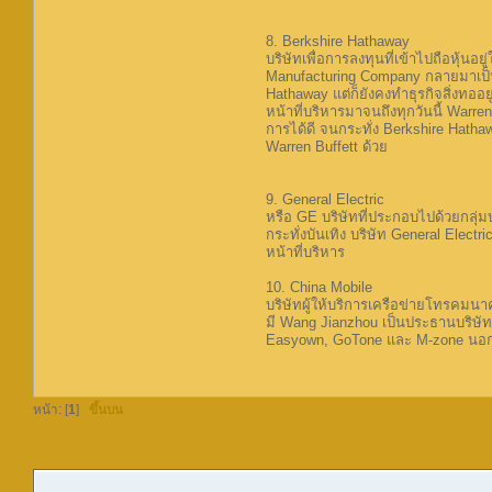
8. Berkshire Hathaway
บริษัทเพื่อการลงทุนที่เข้าไปถือหุ้นอ
Manufacturing Company กลายมาเป็น
Hathaway แต่ก็ยังคงทำธุรกิจสิ่งทออ
หน้าที่บริหารมาจนถึงทุกวันนี้ Warre
การได้ดี จนกระทั่ง Berkshire Hat
Warren Buffett ด้วย
9. General Electric
หรือ GE บริษัทที่ประกอบไปด้วยกลุ่มบ
กระทั่งบันเทิง บริษัท General Elect
หน้าที่บริหาร
10. China Mobile
บริษัทผู้ให้บริการเครือข่ายโทรคมนาค
มี Wang Jianzhou เป็นประธานบริษัทแล
Easyown, GoTone และ M-zone นอกจาก
หน้า: [
1
]
ขึ้นบน