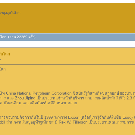
ูลค่าสูงสุดในโลก
ในโลก (อ่าน 22269 ครั้ง)
ุดในโลก
»
นโลก
ิษัท China National Petroleum Corporation ซึ่งเป็นรัฐวิสาหกิจขนาดยักษ์ของประ
 และ Zhou Jiping เป็นประธานเจ้าหน้าที่บริหาร สามารถผลิตน้ำมันได้ถึง 2.3 
แก๊ส ปิโตรเลียม และผลิตภัณฑ์เคมีอีกหลากหลาย
การควบรวมกิจการกันในปี 1999 ระหว่าง Exxon (หรือที่เรารู้จักกันดีในชื่อ Esso)
obil สำนักงานใหญ่อยู่ที่รัฐเท็กซัส มี Rex W. Tillerson เป็นประธานคณะกรรมการ