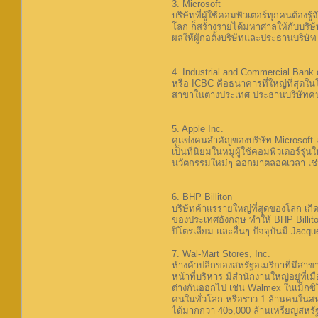
3. Microsoft
บริษัทที่ผู้ใช้คอมพิวเตอร์ทุกคนต้อง
โลก ก็สร้างรายได้มหาศาลให้กับบริษัท
ผลให้ผู้ก่อตั้งบริษัทและประธานบริษั
4. Industrial and Commercial Bank 
หรือ ICBC คือธนาคารที่ใหญ่ที่สุดในโ
สาขาในต่างประเทศ ประธานบริษัทคนป
5. Apple Inc.
คู่แข่งคนสำคัญของบริษัท Microsoft เพ
เป็นที่นิยมในหมู่ผู้ใช้คอมพิวเตอร์ร
นวัตกรรมใหม่ๆ ออกมาตลอดเวลา เช่น
6. BHP Billiton
บริษัทค้าแร่รายใหญ่ที่สุดของโลก เก
ของประเทศอังกฤษ ทำให้ BHP Billiton 
ปิโตรเลียม และอื่นๆ ปัจจุบันมี Jac
7. Wal-Mart Stores, Inc.
ห้างค้าปลีกของสหรัฐอเมริกาที่มีสาขา
หน้าที่บริหาร มีสำนักงานใหญ่อยู่ที่เ
ต่างกันออกไป เช่น Walmex ในเม็กซิ
คนในทั่วโลก หรือราว 1 ล้านคนในสหรัฐ
ได้มากกว่า 405,000 ล้านเหรียญสหรัฐ