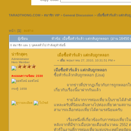
TARADTHONG.COM
>
สมาชิก VIP
>
General Discussion
>
เมื่อซื้อทัวร์แล้ว แต่กลั
หน้า: [
1
]
ลงล่าง
ผู้เขียน
หัวข้อ: เมื่อซื้อทัวร์แล้ว แต่กลับถูกหลอก (อ่าน 16450 ค
0 สมาชิก และ 1 บุคคลทั่วไป กำลังดูหัวข้อนี้
น่ารักสุดๆ
เมื่อซื้อทัวร์แล้ว แต่กลับถูกหลอก
Administrator
«
เมื่อ:
พฤษภาคม 27, 2010, 10:31:51 PM »
Hero Member
เมื่อซื้อทัวร์แล้ว แต่กลับถูกหลอก
ซื้อทัวร์แล้วกลับถูกหลอก (Lisa)
คะแนนความนิยม: 2330
ออฟไลน์
จากข่าวที่ปรากฏเกี่ยวกับการถูกหลอกให้ซื้อทั
กระทู้: 1658
เกี่ยวกับเรื่องนี้มาฝากกันแล้ว
รายได้จากการท่องเที่ยวเป็นรายได้สำคัญอ
แหละครับที่นิยมเดินทางไปท่องเที่ยวตามสถานที
สามารถเลือกท่องเที่ยวได้ตามรสนิยมครับ
เรื่องหนึ่งที่เกี่ยวข้องกับการท่องเที่ยวใน
หลังจากที่มีข่าวเมื่อปลายเดือนธันวาคม 2552 
ทัวร์ในงานที่การท่องเที่ยวแห่งประเทศไทยจัดบ