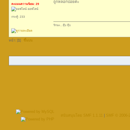
ถูกหลอกบ่อยค่ะ
คะแนนความนิยม: 29
ออฟไลน์
กระทู้: 233
รักนะ...จุ๊บ จุ๊บ
หน้า: [
1
]
ขึ้นบน
สนับสนุนโดย SMF 1.1.11
|
SMF © 2006-2