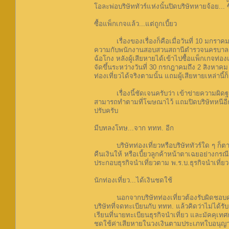
โอละพ่อบริษัททัวร์แห่งนั้นปิดบริษัทหายจ้อย... ซ
ซื้อแพ็กเกจแล้ว...แต่ถูกเบี้ยว
เรื่องของเรื่องก็คือเมื่อวันที่ 10 มกราคม
ความกับพนักงานสอบสวนสถานีตำรวจนครบาลลุมพิ
ฉ้อโกง หลังผู้เสียหายได้เข้าไปซื้อแพ็กเกจท่อง
จัดขึ้นระหว่างวันที่ 30 กรกฎาคมถึง 2 สิงหาค
ท่องเที่ยวได้จริงตามนั้น แถมผู้เสียหายเหล่านี
เรื่องนี้ชัดเจนครับว่า เข้าข่ายความผิดฐาน
สามารถทำตามที่โฆษณาไว้ แถมปิดบริษัทหนีอีก ซึ่
ปรับครับ
มีบทลงโทษ...จาก ททท. อีก
บริษัทท่องเที่ยวหรือบริษัททัวร์ใด ๆ ก็ตามท
คืนเงินให้ หรือเบี้ยวลูกค้าหน้าตาเฉยอย่างกรณี
ประกอบธุรกิจนำเที่ยวตาม พ.ร.บ.ธุรกิจนำเที่ย
นักท่องเที่ยว...ได้เงินชดใช้
นอกจากบริษัทท่องเที่ยวต้องรับผิดชอบความเส
บริษัทที่จดทะเบียนกับ ททท. แล้วคิดว่าไม่ได้ร
เรียนที่นายทะเบียนธุรกิจนำเที่ยว และมัคคุเทศ
ชดใช้ค่าเสียหายในวงเงินตามประเภทใบอนุญาตที่