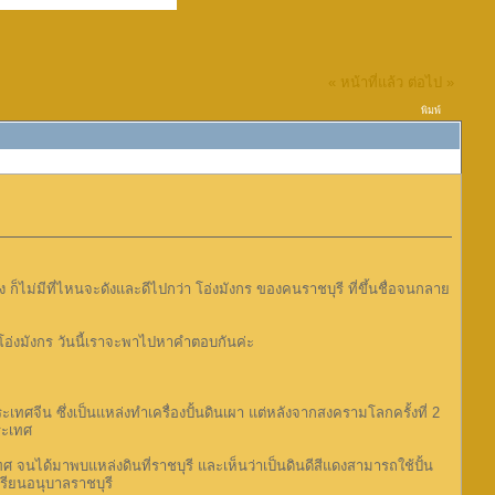
« หน้าที่แล้ว
ต่อไป »
พิมพ์
อ่ง ก็ไม่มีที่ไหนจะดังและดีไปกว่า โอ่งมังกร ของคนราชบุรี ที่ขึ้นชื่อจนกลาย
น โอ่งมังกร วันนี้เราจะพาไปหาคำตอบกันค่ะ
ศจีน ซึ่งเป็นแหล่งทำเครื่องปั้นดินเผา แต่หลังจากสงครามโลกครั้งที่ 2
ระเทศ
ด้มาพบแหล่งดินที่ราชบุรี และเห็นว่าเป็นดินดีสีแดงสามารถใช้ปั้น
เรียนอนุบาลราชบุรี