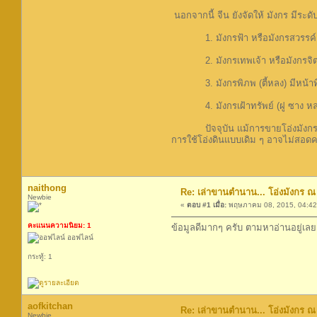
นอกจากนี้ จีน ยังจัดให้ มังกร มีระดั
1. มังกรฟ้า หรือมังกรสวรรค์ (เทีย
2. มังกรเทพเจ้า หรือมังกรจิตวิญ
3. มังกรพิภพ (ตี้หลง) มีหน้าที่
4. มังกรเฝ้าทรัพย์ (ฝู ซาง หลง) 
ปัจจุบัน แม้การขายโอ่งมังกรของรา
การใช้โอ่งดินแบบเดิม ๆ อาจไม่สอดคล
naithong
Re: เล่าขานตำนาน... โอ่งมังกร ณ 
Newbie
«
ตอบ #1 เมื่อ:
พฤษภาคม 08, 2015, 04:42
คะแนนความนิยม: 1
ข้อมูลดีมากๆ ครับ ตามหาอ่านอยู่เลย
ออฟไลน์
กระทู้: 1
aofkitchan
Re: เล่าขานตำนาน... โอ่งมังกร ณ 
Newbie