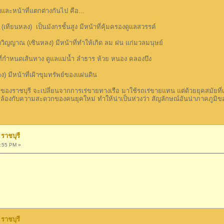
บและหน้าที่แตกต่างกันไป คือ...
นหลง) เป็นมังกรชั้นสูง มีหน้าที่คุ้มครองดูแลสวรรค์
ญาณ (เซินหลง) มีหน้าที่ทำให้เกิด ลม ฝน แก่มวลมนุษย์
กำหนดเส้นทาง ดูแลแม่น้ำ ลำธาร ห้วย หนอง คลองบึง
มีหน้าที่เฝ้าขุมทรัพย์ของแผ่นดิน
ชบุรี จะเปลี่ยนจากการเร่ขายทางเรือ มาใช้รถเร่ขายแทน แต่ด้วยยุคสมัยที่เ
้องกับความสะดวกของคนยุคใหม่ ทำให้น่าเป็นห่วงว่า สัญลักษณ์อันน่าภาคภูมิของค
ราชบุรี
:55 PM »
ราชบุรี