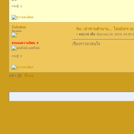
กระทู้: 1
Zebakai
Re: เล่าขานตำนาน... โอ่งมังกร ณ 
Newbie
«
ตอบ #8 เมื่อ:
มิถุนายน 24, 2019, 03:30:
คะแนนความนิยม: 0
เรื่องราวน่าสนใจ
ออฟไลน์
กระทู้: 2
หน้า: [
1
]
ขึ้นบน