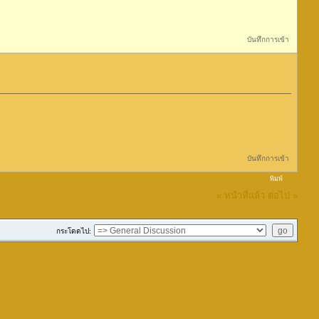
บันทึกการเข้า
บันทึกการเข้า
พิมพ์
« หน้าที่แล้ว
ต่อไป »
กระโดดไป: