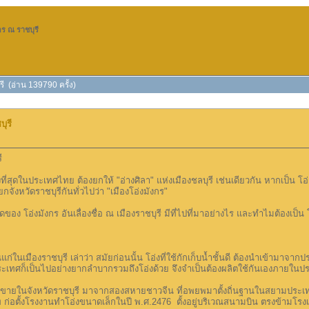
กร ณ ราชบุรี
รี (อ่าน 139790 ครั้ง)
ุรี
ี
ียงที่สุดในประเทศไทย ต้องยกให้ "อ่างศิลา" แห่งเมืองชลบุรี เช่นเดียวกัน หากเป็น โ
จังหวัดราชบุรีกันทั่วไปว่า "เมืองโอ่งมังกร"
อง โอ่งมังกร อันเลื่องชื่อ ณ เมืองราชบุรี มีที่ไปที่มาอย่างไร และทำไมต้องเป็
าชบุรี เล่าว่า สมัยก่อนนั้น โอ่งที่ใช้กักเก็บน้ำชั้นดี ต้องนำเข้ามาจากประเท
ระเทศก็เป็นไปอย่างยากลำบากรวมถึงโอ่งด้วย จึงจำเป็นต้องผลิตใช้กันเองภายในป
ังหวัดราชบุรี มาจากสองสหายชาวจีน ที่อพยพมาตั้งถิ่นฐานในสยามประเทศ จนไ
าท ก่อตั้งโรงงานทำโอ่งขนาดเล็กในปี พ.ศ.2476 ตั้งอยู่บริเวณสนามบิน ตรงข้ามโรง