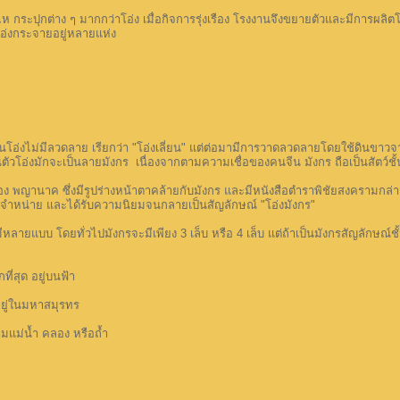
กต่าง ๆ มากกว่าโอ่ง เมื่อกิจการรุ่งเรือง โรงงานจึงขยายตัวและมีการผลิตโอ่ง
โอ่งกระจายอยู่หลายแห่ง
ม่มีลวดลาย เรียกว่า "โอ่งเลี่ยน" แต่ต่อมามีการวาดลวดลายโดยใช้ดินขาวจาก
ัวโอ่งมักจะเป็นลายมังกร เนื่องจากตามความเชื่อของคนจีน มังกร ถือเป็นสัตว์ชั
ญานาค ซึ่งมีรูปร่างหน้าตาคล้ายกับมังกร และมีหนังสือตำราพิชัยสงครามกล่าวถ
ำหน่าย และได้รับความนิยมจนกลายเป็นสัญลักษณ์ "โอ่งมังกร"
บบ โดยทั่วไปมังกรจะมีเพียง 3 เล็บ หรือ 4 เล็บ แต่ถ้าเป็นมังกรสัญลักษณ์ชั้นสูง
สุด อยู่บนฟ้า
ู่ในมหาสมุรทร
แม่น้ำ คลอง หรือถ้ำ