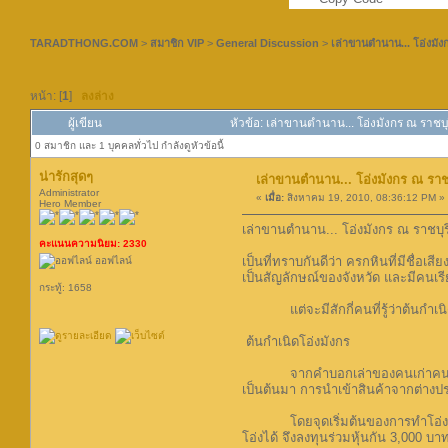
TARADTHONG.COM
>
สมาชิก VIP
>
General Discussion
>
เล่าขานตำนาน... โอ่งมัง
หน้า: [
1
]
ลงล่าง
ผู้เขียน
หัวข้อ: เล่าขานตำนาน... โอ่งมังกร ณ ราชบุ
0 สมาชิก และ 1 บุคคลทั่วไป กำลังดูหัวข้อนี้
น่ารักสุดๆ
เล่าขานตำนาน... โอ่งมังกร ณ ราชบ
Administrator
«
เมื่อ:
สิงหาคม 19, 2010, 08:36:12 PM »
Hero Member
เล่าขานตำนาน... โอ่งมังกร ณ ราชบุร
คะแนนความนิยม: 2330
เป็นที่ทราบกันดีว่า ครกหินที่มีชื่อเส
ออฟไลน์
เป็นสัญลักษณ์ของจังหวัด และมีคนเรียก
กระทู้: 1658
แต่จะมีสักกี่คนที่รู้ว่าต้นกำเนิดข
ต้นกำเนิดโอ่งมังกร
จากคำบอกเล่าของคนเก่าคนแก่ในเมืองร
เป็นต้นมา การนำเข้าสินค้าจากต่างป
โดยจุดเริ่มต้นของการทำโอ่งขายในจ
โอ่งได้ จึงลงทุนร่วมหุ้นกัน 3,000 บ