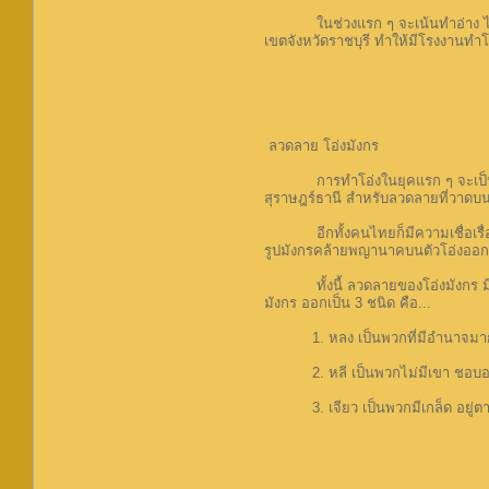
ในช่วงแรก ๆ จะเน้นทำอ่าง ไห กระปุ
เขตจังหวัดราชบุรี ทำให้มีโรงงานทำ
ลวดลาย โอ่งมังกร
การทำโอ่งในยุคแรก ๆ จะเป็นโอ่งไ
สุราษฎร์ธานี สำหรับลวดลายที่วาดบนต
อีกทั้งคนไทยก็มีความเชื่อเรื่อง พ
รูปมังกรคล้ายพญานาคบนตัวโอ่งออกจ
ทั้งนี้ ลวดลายของโอ่งมังกร มีหลายแ
มังกร ออกเป็น 3 ชนิด คือ...
1. หลง เป็นพวกที่มีอำนาจมากที่
2. หลี เป็นพวกไม่มีเขา ชอบอย
3. เจียว เป็นพวกมีเกล็ด อยู่ตาม