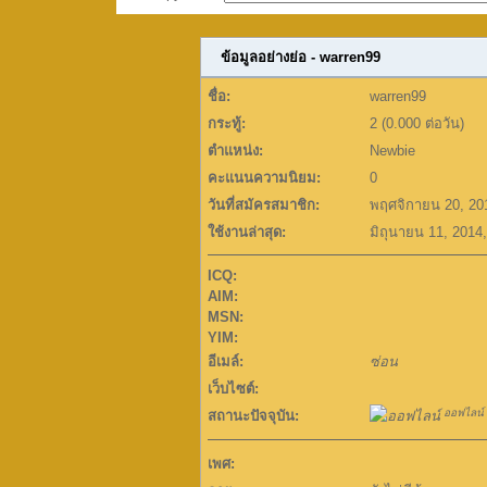
ข้อมูลอย่างย่อ - warren99
ชื่อ:
warren99
กระทู้:
2 (0.000 ต่อวัน)
ตำแหน่ง:
Newbie
คะแนนความนิยม:
0
วันที่สมัครสมาชิก:
พฤศจิกายน 20, 20
ใช้งานล่าสุด:
มิถุนายน 11, 2014
ICQ:
AIM:
MSN:
YIM:
อีเมล์:
ซ่อน
เว็บไซต์:
ออฟไลน์
สถานะปัจจุบัน:
เพศ: