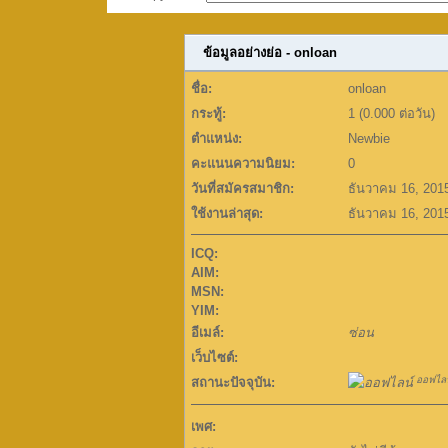
ข้อมูลอย่างย่อ - onloan
ชื่อ:
onloan
กระทู้:
1 (0.000 ต่อวัน)
ตำแหน่ง:
Newbie
คะแนนความนิยม:
0
วันที่สมัครสมาชิก:
ธันวาคม 16, 201
ใช้งานล่าสุด:
ธันวาคม 16, 201
ICQ:
AIM:
MSN:
YIM:
อีเมล์:
ซ่อน
เว็บไซต์:
ออฟไลน
สถานะปัจจุบัน:
เพศ: