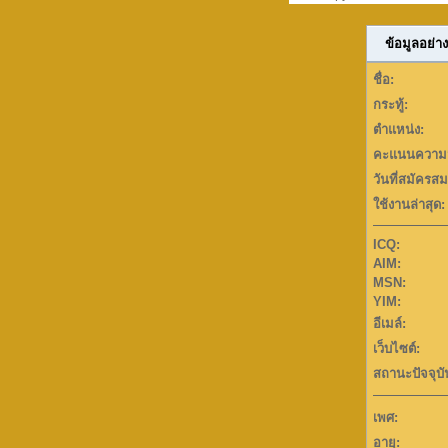
ข้อมูลอย่าง
ชื่อ:
กระทู้:
ตำแหน่ง:
คะแนนความน
วันที่สมัครสม
ใช้งานล่าสุด:
ICQ:
AIM:
MSN:
YIM:
อีเมล์:
เว็บไซต์:
สถานะปัจจุบั
เพศ:
อายุ: