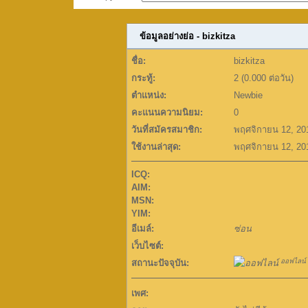
ข้อมูลอย่างย่อ - bizkitza
ชื่อ:
bizkitza
กระทู้:
2 (0.000 ต่อวัน)
ตำแหน่ง:
Newbie
คะแนนความนิยม:
0
วันที่สมัครสมาชิก:
พฤศจิกายน 12, 20
ใช้งานล่าสุด:
พฤศจิกายน 12, 20
ICQ:
AIM:
MSN:
YIM:
อีเมล์:
ซ่อน
เว็บไซต์:
ออฟไลน์
สถานะปัจจุบัน:
เพศ: