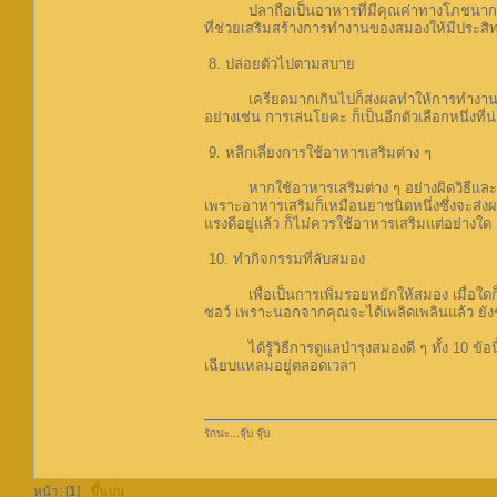
ปลาถือเป็นอาหารที่มีคุณค่าทางโภชนาการ ให
ที่ช่วยเสริมสร้างการทำงานของสมองให้มีประสิท
8. ปล่อยตัวไปตามสบาย
เครียดมากเกินไปก็ส่งผลทำให้การทำงานและ
อย่างเช่น การเล่นโยคะ ก็เป็นอีกตัวเลือกหนึ่งที่
9. หลีกเลี่ยงการใช้อาหารเสริมต่าง ๆ
หากใช้อาหารเสริมต่าง ๆ อย่างผิดวิธีและเกิน
เพราะอาหารเสริมก็เหมือนยาชนิดหนึ่งซึ่งจะส่งผล
แรงดีอยู่แล้ว ก็ไม่ควรใช้อาหารเสริมแต่อย่างใด
10. ทำกิจกรรมที่ลับสมอง
เพื่อเป็นการเพิ่มรอยหยักให้สมอง เมื่อใดก็ตา
ซอว์ เพราะนอกจากคุณจะได้เพลิดเพลินแล้ว ยัง
ได้รู้วิธีการดูแลบำรุงสมองดี ๆ ทั้ง 10 ข้อนี
เฉียบแหลมอยู่ตลอดเวลา
รักนะ...จุ๊บ จุ๊บ
หน้า: [
1
]
ขึ้นบน