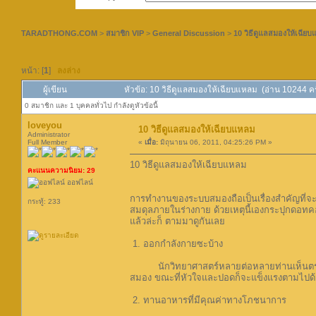
TARADTHONG.COM
>
สมาชิก VIP
>
General Discussion
>
10 วิธีดูแลสมองให้เฉีย
หน้า: [
1
]
ลงล่าง
ผู้เขียน
หัวข้อ: 10 วิธีดูแลสมองให้เฉียบแหลม (อ่าน 10244 ครั
0 สมาชิก และ 1 บุคคลทั่วไป กำลังดูหัวข้อนี้
loveyou
10 วิธีดูแลสมองให้เฉียบแหลม
Administrator
Full Member
«
เมื่อ:
มิถุนายน 06, 2011, 04:25:26 PM »
10 วิธีดูแลสมองให้เฉียบแหลม
คะแนนความนิยม: 29
ออฟไลน์
การทำงานของระบบสมองถือเป็นเรื่องสำคัญที่จะ
กระทู้: 233
สมดุลภายในร่างกาย ด้วยเหตุนี้เองกระปุกดอทคอ
แล้วล่ะก็ ตามมาดูกันเลย
1. ออกกำลังกายซะบ้าง
นักวิทยาศาสตร์หลายต่อหลายท่านเห็นตรงกันว
สมอง ขณะที่หัวใจและปอดก็จะแข็งแรงตามไปด้วย
2. ทานอาหารที่มีคุณค่าทางโภชนาการ