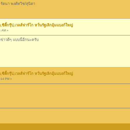
รัตนา พงศ์ทวิช/สุนิตา
ตี้กรุ๊ป,เวลส์ฟาร์โก หวั่นรัฐเลิกอุ้มแบงก์ใหญ่
4 AM »
่าวดีๆ แบบนี้อีกนะครับ
ตี้กรุ๊ป,เวลส์ฟาร์โก หวั่นรัฐเลิกอุ้มแบงก์ใหญ่
:14 PM »