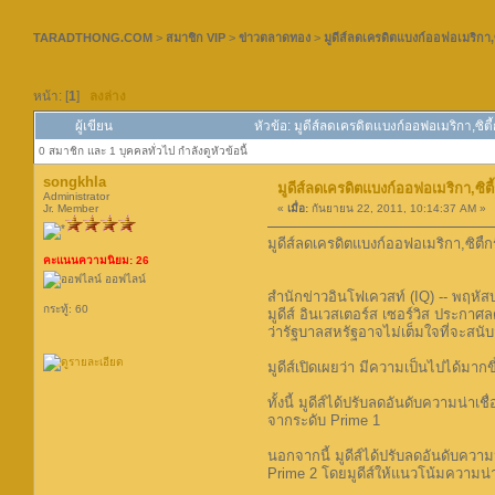
TARADTHONG.COM
>
สมาชิก VIP
>
ข่าวตลาดทอง
>
มูดีส์ลดเครดิตแบงก์ออฟอเมริกา,ซิต
หน้า: [
1
]
ลงล่าง
ผู้เขียน
หัวข้อ: มูดีส์ลดเครดิตแบงก์ออฟอเมริกา,ซิตี้ก
0 สมาชิก และ 1 บุคคลทั่วไป กำลังดูหัวข้อนี้
songkhla
มูดีส์ลดเครดิตแบงก์ออฟอเมริกา,ซิตี้ก
Administrator
Jr. Member
«
เมื่อ:
กันยายน 22, 2011, 10:14:37 AM »
มูดีส์ลดเครดิตแบงก์ออฟอเมริกา,ซิตี้กร
คะแนนความนิยม: 26
ออฟไลน์
สำนักข่าวอินโฟเควสท์ (IQ) -- พฤหัสบ
กระทู้: 60
มูดีส์ อินเวสเตอร์ส เซอร์วิส ประกาศ
ว่ารัฐบาลสหรัฐอาจไม่เต็มใจที่จะ
มูดีส์เปิดเผยว่า มีความเป็นไปได้มา
ทั้งนี้ มูดีส์ได้ปรับลดอันดับความน่าเ
จากระดับ Prime 1
นอกจากนี้ มูดีส์ได้ปรับลดอันดับความน
Prime 2 โดยมูดีส์ให้แนวโน้มความน่า