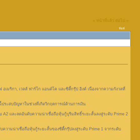
« หน้าที่แล้ว
ต่อไป »
พิมพ์
เมริกา, เวลส์ ฟาร์โก แอนด์โค และซิตี้กรุ๊ป อิงค์ เนื่องจากความกังวลที่
ี้ประสบปัญหาในช่วงที่เกิดวิกฤตการณ์ด้านการเงิน
บ A2 และลดอันดับความน่าเชื่อถือหุ้นกู้บุริมสิทธิ์ระยะสั้นลงสู่ระดับ Prime 2
วามน่าเชื่อถือหุ้นกู้ระยะสั้นของซิตี้กรุ๊ปลงสู่ระดับ Prime 1 จากระดับ