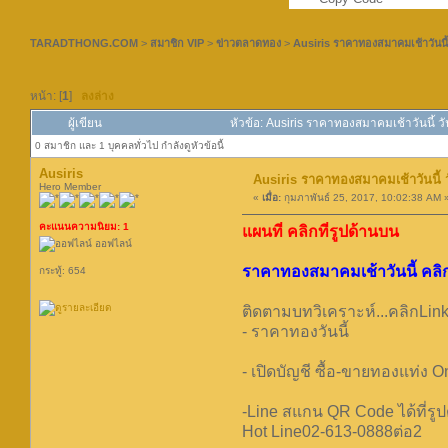
TARADTHONG.COM
>
สมาชิก VIP
>
ข่าวตลาดทอง
>
Ausiris ราคาทองสมาคมเช้าวันนี้ ว
หน้า: [
1
]
ลงล่าง
ผู้เขียน
หัวข้อ: Ausiris ราคาทองสมาคมเช้าวันนี้ วั
0 สมาชิก และ 1 บุคคลทั่วไป กำลังดูหัวข้อนี้
Ausiris
Ausiris ราคาทองสมาคมเช้าวันนี้ วั
Hero Member
«
เมื่อ:
กุมภาพันธ์ 25, 2017, 10:02:38 AM 
คะแนนความนิยม: 1
แผนที่ คลิกที่รูปด้านบน
ออฟไลน์
ราคาทองสมาคมเช้าวันนี้ คลิก
กระทู้: 654
ติดตามบทวิเคราะห์...คลิกLink
- ราคาทองวันนี้
- เปิดบัญชี ซื้อ-ขายทองแท่ง O
-Line สแกน QR Code ได้ที่รูป
Hot Line02-613-0888ต่อ2