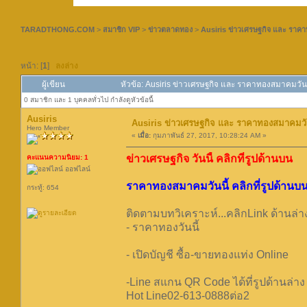
TARADTHONG.COM
>
สมาชิก VIP
>
ข่าวตลาดทอง
>
Ausiris ข่าวเศรษฐกิจ และ ราคาท
หน้า: [
1
]
ลงล่าง
ผู้เขียน
หัวข้อ: Ausiris ข่าวเศรษฐกิจ และ ราคาทองสมาคมวันนี
0 สมาชิก และ 1 บุคคลทั่วไป กำลังดูหัวข้อนี้
Ausiris
Ausiris ข่าวเศรษฐกิจ และ ราคาทองสมาคมวันน
Hero Member
«
เมื่อ:
กุมภาพันธ์ 27, 2017, 10:28:24 AM »
ข่าวเศรษฐกิจ วันนี้ คลิกที่รูปด้านบน
คะแนนความนิยม: 1
ออฟไลน์
ราคาทองสมาคมวันนี้ คลิกที่รูปด้านบ
กระทู้: 654
ติดตามบทวิเคราะห์...คลิกLink ด้านล่า
- ราคาทองวันนี้
- เปิดบัญชี ซื้อ-ขายทองแท่ง Online
-Line สแกน QR Code ได้ที่รูปด้านล่าง
Hot Line02-613-0888ต่อ2