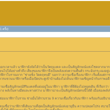
 ครั้ง)
ลาแล้ว นาฬิกายังจัดได้ว่าเป็นวัตถุมงคล และเป็นสัญลักษณ์แห่งโชคลาภมากมา
ยนไปได้อย่างทั่วถึง เสียงของนาฬิกาจึงเป็นพลังแห่งความตื่นตัว กระฉับกระเฉงอยู่
นาฬิกาโบราณจาก "ช่างเซ็ง วัดคฤหบดี" บอกว่า ความเชื่อเรื่องนาฬิกา เริ่มตั้ง
วรแขวนนาฬิกาหรือเมื่อเปิดประตูเข้าบ้านต้องไม่เห็นนาฬิกาเผชิญหน้ากับเราพอดี
ื่อสัญลักษณ์สิริมงคลที่แฝงอยู่ในนาฬิกา นาฬิกาที่ดีต้องไม่หยุดเดิน ที่เรียกว่
-หยาง พลังในทางมืดและทางสว่าง นาฬิกาน่าจะเป็นสัญลักษณ์ตรงนี้ได้ดี เมื่อสองพ
ิกาโบราณ ช่างอั๋นได้รวบรวม 9 ความเชื่อเกี่ยวกับนาฬิกา พร้อมกับอธิบายใ
ื่อว่านาฬิกาที่เดินนานที่สุดเป็นสัญลักษณ์แห่งอายุยืน ความปลอดโปร่ง สบายใจ