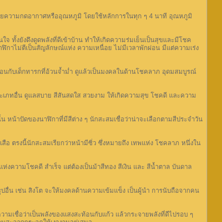
ด้วยความกดอากาศหรืออุณหภูมิ โดยใช้หลักการในทุก ๆ 4 นาที อุณหภูมิ
ทั้งยังดึงดูดพลังที่ดีเข้าบ้าน ทำให้เกิดความร่มเย็นเป็นสุขและมีโชค
าฬิกาไม่ตีเป็นสัญลักษณ์แห่ง ความเหนื่อย ไม่มีเวลาพักผ่อน มีแต่ความเร่ง
กับเด็กทารกที่อ้วนจ้ำม่ำ ดูแล้วเป็นมงคลในด้านโชคลาภ อุดมสมบูรณ์
ะเภทอื่น ดูแลสบาย สีสันสดใส สวยงาม ให้เกิดความสุข โชคดี และความ
น้าปัดของนาฬิกาที่มีสีต่าง ๆ นักสะสมเชื่อว่าน่าจะเลือกตามสีประจำวัน
ือ ตรงนี้นักสะสมเรียกว่าหน้ามีซิ่ว ซึ่งหมายถึง เทพแห่ง โชคลาภ หนึ่งใน
ความโชคดี สำเร็จ แต่ต้องเป็นม้าสีทอง สีเงิน และ สีน้ำตาล บันดาล
ูปอื่น เช่น สิงโต จะให้มงคลด้านความเข้มแข็ง เป็นผู้นำ การนับถือจากคน
ชื่อว่าเป็นพลังของแสงสะท้อนกับแก้ว แล้วกระจายพลังที่ดีไปรอบ ๆ