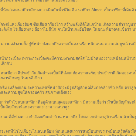
นตั้งโต๊ะที่มีครอบแก้ว โดยไขลานเพียงครั้งเดียว
่นักสะสมนาฬิกามักบอกว่าเดินกันชั่วชีวิต คือ นาฬิกา Almos เป็นนาฬิกาที่เดิน
ห่งเกียรติยศ ชื่อเสียงเกรียงไกร สร้างพลังที่ดีให้แก่บ้าน เกิดความสำราญบานใจ 
กระดิ่งใส ไร้เสียงเพลง ถือว่าไม่ดีนัก คนในบ้านจะอับโชค ในขณะที่บางคนเชื่อว่า น
ง่างามก็อยู่ที่หน้า บ่งบอกถึงความมั่นคง หรือ หนักแน่น ความสมบูรณ์ เหมือน
้ากระเบื้อง เพราะกระเบื้องจะมีความเงางามสดใส ไม่มัวหมองง่ายเหมือนหน้าปร
เลิกกัน
ว่า สีประจำวันเกิดน่าจะเป็นสีที่ส่งผลต่อความเจริญ ประจำราศีเกิดของคนนั้น ห
ังคารสีชมพู วันพุธสีเขียว
เหลืองอ่อน ระหว่างเลขที่หน้าปัดจะมีรูปสัญลักษณ์สีแดงคล้ายซิ่ว หรือ ตราลูกเส
โชคและความสุขให้ครอบครัว สุขภาพแข็งแรง
วโขนบนนาฬิกาที่อยู่ด้านบนสุดของนาฬิกา มีความเชื่อว่า ม้าเป็นสัญลักษณ์แห่ง
เป็นสัญลักษณ์แห่งความสง่างาม วาสนาสูง
กที่มีท่วงท่าว่ากำลังจะบินเข้าบ้าน หมายถึง โชคลาภเข้ามาสู่บ้านเรือน ถ้าเป็นร
ี่นำไปเจียระไนลบเหลี่ยม หักเหแสงแวววาวเหมือนเพชร เหมือนคริสตัล มีความเ