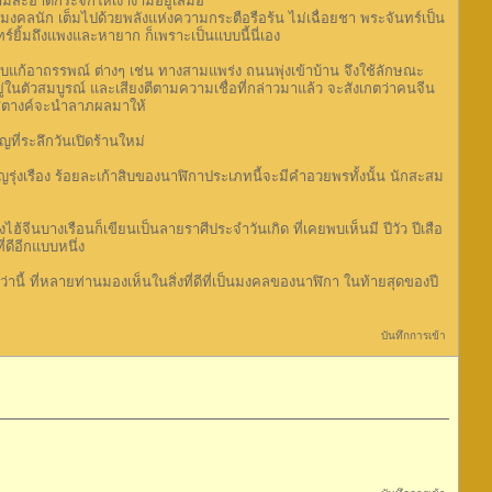
ความสะอาดกระจกให้เงางามอยู่เสมอ
มงคลนัก เต็มไปด้วยพลังแห่งความกระตือรือร้น ไม่เฉื่อยชา พระจันทร์เป็น
์ยิ้มถึงแพงและหายาก ก็เพราะเป็นแบบนี้นี่เอง
้อาถรรพณ์ ต่างๆ เช่น ทางสามแพร่ง ถนนพุ่งเข้าบ้าน จึงใช้ลักษณะ
ยู่ในตัวสมบูรณ์ และเสียงตีตามความเชื่อที่กล่าวมาแล้ว จะสังเกตว่าคนจีน
ญสตางค์จะนำลาภผลมาให้
ี่ระลึกวันเปิดร้านใหม่
เรือง ร้อยละเก้าสิบของนาฬิกาประเภทนี้จะมีคำอวยพรทั้งนั้น นักสะสม
างเรือนก็เขียนเป็นลายราศีประจำวันเกิด ที่เคยพบเห็นมี ปีวัว ปีเสือ
่ดีอีกแบบหนึ่ง
นี้ ที่หลายท่านมองเห็นในสิ่งที่ดีที่เป็นมงคลของนาฬิกา ในท้ายสุดของปี
บันทึกการเข้า