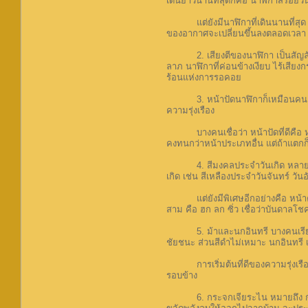
เดินยาวนานที่สุดก็คือ นาฬิกาสี่ร้อยวั
แต่ยังมีนาฬิกาที่เดินนานที่สุด ที
ของอากาศจะเปลี่ยนขึ้นลงตลอดเวลา
2. เสียงตีของนาฬิกา เป็นสัญลักษณ์แ
ลาภ นาฬิกาที่ค่อนข้างเงียบ ไร้เสียง
ร้อนแห่งการรอคอย
3. หน้าปัดนาฬิกาก็เหมือนคน ความส
ความรุ่งเรือง
บางคนเชื่อว่า หน้าปัดที่ดีคือ หน
คงทนกว่าหน้าประเภทอื่น แต่ถ้าแตกก็
4. สีมงคลประจำวันเกิด หลายคนเชื่อ
เกิด เช่น สีเหลืองประจำวันจันทร์ วันอ
แต่ยังมีพิเศษอีกอย่างคือ หน้าครีม 
สาม คือ ฮก ลก ซิ่ว เชื่อว่าบันดาล
5. ม้าและนกอินทรี บางคนเรียกว่าหั
ชัยชนะ ส่วนสีดำไม่เหมาะ นกอินทรี 
การเริ่มต้นที่ดีของความรุ่งเรือง น
รอบข้าง
6. กระจกเจียระไน หมายถึง กระจกท