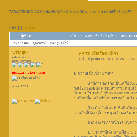
TARADTHONG.COM
>
สมาชิก VIP
>
General Discussion
>
9 ความเชื่อเรื่องนาฬิกา
หน้า: [
1
]
ลงล่าง
ผู้เขียน
หัวข้อ: 9 ความเชื่อเรื่องนาฬิกา (อ่าน 17901
0 สมาชิก และ 1 บุคคลทั่วไป กำลังดูหัวข้อนี้
น่ารักสุดๆ
9 ความเชื่อเรื่องนาฬิกา
Administrator
«
เมื่อ:
มิถุนายน 04, 2010, 10:25:00 PM »
Hero Member
คะแนนความนิยม: 2330
9 ความเชื่อเรื่องนาฬิกา
ออฟไลน์
นาฬิกานอกจากเป็นเครื่องบ่งบอกเว
กระทู้: 1658
รุ่งเรืองของพลัง ความสามารถหมุนเวี
ในนาม "ช่างอั๋น" ผู้สืบทอดการซ่อม
นาฬิกาที่ฝาผนังด้านขวาของบ้าน ไม่ค
ปัจจุบัน ยังมีคนที่เชื่อถือในความเช
ว่าพลังที่ดีต้องมีการหมุนเวียนหยิน
จากประสบการณ์การเป็นช่างซ่อมนาฬ
1. นาฬิกาที่เดินนานที่สุด บางคนเช