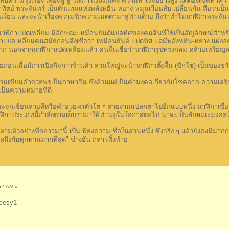
ความรุ่งเรือง เฟื่องฟู ฐานะการเงินมั่นคง ความสำเร็จอย่างสูง แต่ต้องเช็คทำ
์-พระจันทร์ เป็นตัวแทนแห่งพลังหยิน-หยาง หมุนเวียนสับ เปลี่ยนกัน ถือว่าเป็น
่อนโยน และจะนำเรื่องความรักความเมตตามาสู่ท่านด้วย ถึงว่าทำไมนาฬิกาพระจันทร
แปดเหลี่ยม มีลักษณะเหมือนยันต์แปดทิศของคนจีนที่ใช้เป็นสัญลักษณ์สำหรับแก
ิกาแปดเหลี่ยมคนสมัยก่อนจึงเชื่อว่า เหมือนยันต์ แปดทิศ แต่มีพลังหยิน-หยาง แฝงอ
มาก นอกจากนาฬิกาแปดเหลี่ยมแล้ว คนจีนเชื่อว่านาฬิการูปทรงกลม คล้ายเหรีย
่อมีการเปิดกิจการร้านค้า ส่วนใหญ่จะนำนาฬิกาตั้งพื้น (ชิกโซ่) เป็นของขวัญท
นคำอวยพรเป็นภาษาจีน ซึ่งล้วนแต่เป็นคำมงคลเกี่ยวกับโชคลาภ ความเจริญรุ่ง
ป็นความหมายที่ดี
ียนลายสีหรือคำอวยพรตัวโต ๆ สวยงามแปลกตาไปอีกแบบหนึ่ง นาฬิกาเซี่ยงไฮ้จีนบ
 นาฬิกาประเภทนี้กำลังตามเก็บรูปมาให้ท่านดูในโอกาสต่อไป น่าจะเป็นลักษณะมงคลที
่างที่กล่าวมานี้ เป็นเพียงความเชื่อในส่วนหนึ่ง ซึ่งจริง ๆ แล้วยังคงมีมากกว่า
ูดถึงกับทุกท่านมากที่สุด" ช่างอั๋น กล่าวทิ้งท้าย
52 AM »