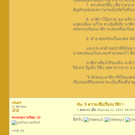
ขจัดพลังลบให้ออกไปจากบ้าน จะประสบ
7. พระจันทร์ยิ้ม เชื่อว่าพระอาทิตย
สัญลักษณ์แห่งความร่มเย็นจิตใจที่อ
8. นาฬิกาโป๊ยก่วย หมายถึง นาฬิกา
แปดเหลี่ยม แก้ไข ฮวงจุ้ยที่เสีย นาฬ
สมัยก่อนนิยมนาฬิกาแปดเหลี่ยมกัน
9. คำอวยพรอันเป็นมงคล สมัยก่อนเมื
และกระจกด้านหน้าที่มีข้อความเขีย
บางคนชอบเก็บสะสมคำอวยพรไว้ ซึ่งเ
นาฬิกาเซี่ยงไฮ้ของจีน จะมีกระจกเข
ปีมังกร ปีงูเล็ก ปีลิง แต่หายากมาก
"9 ลักษณะนาฬิกาที่เป็นมงคลตามตัวอย
เรื่องของสิริมงคลน่าจะเป็นเรื่องที่น่าพ
chart
Re: 9 ความเชื่อเรื่องนาฬิกา
Jr. Member
«
ตอบ #1 เมื่อ:
มิถุนายน 11, 2010, 09:16:
คะแนนความนิยม: 22
ดีครับ
ออฟไลน์
กระทู้: 63