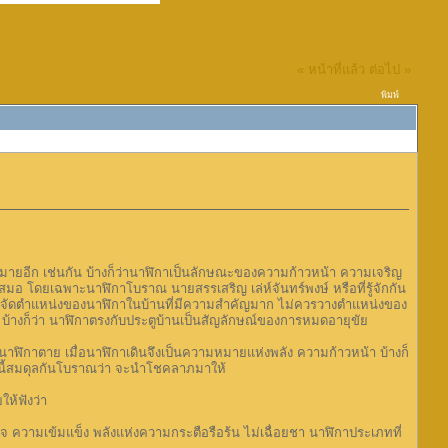
« หน้าที่แล้ว
ต่อไป »
พิมพ์
ยอีก เช่นกัน บ้างก็ว่านาฬิกาเป็นลักษณะของความก้าวหน้า ความเจริญ
เสมอ โดยเฉพาะนาฬิกาโบราณ นายสรรเสริญ เล่ห์จันทร์พงษ์ หรือที่รู้จักกัน
แต่การจัดตำแหน่งของนาฬิกาในบ้านที่มีความสำคัญมาก ไม่ควรวางตำแหน่งของ
 บ้างก็ว่า นาฬิกาตรงกับประตูบ้านเป็นสัญลักษณ์ของการหมดอายุขัย
า นาฬิกาตาย เมื่อนาฬิกาเดินจึงเป็นความหมายแห่งพลัง ความก้าวหน้า บ้างก็
ลังนี้สมดุลกันโบราณว่า จะนำโชคลาภมาให้
ห้ฟังว่า
 ความเข้มแข็ง พลังแห่งความกระตือรือร้น ไม่เฉื่อยชา นาฬิกาประเภทที่