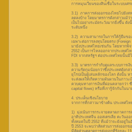
การหมุนเวียนของสินเชื่อในระบบเศร
3.1) ภาคการส่งออกของไทยไปยังสหรั
ลดลงบ้าง โดยมาตรการดังกล่าวแม้ว่า
เป็นไปอย่างระมัดระวังมากยิ่งขึ้น
ระดับหนึ่ง
3.2) ความสามารถในการให้กู้ยืมของส
เฉพาะต่อการลงทุนโดยตรง (Foreign 
มายังประเทศไทยเช่นกัน โดยหากพิจาร
2552 เป็นการไหลออกจากประเทศไทยไปย
FDI จากสหรัฐฯ ต่อประเทศไทยนั้นมิได้
3.3) มาตรการกำกับดูแลระบบการเงินท
ความรัดกุมน้อยกว่าซึ่งประเทศดังกล่
ยุโรปเป็นผู้เล่นหลักของโลก ดังนั้
จะส่งผลให้เกิดความผันผวนในภาวะเงิ
ควบคุมทางการเงินที่ผ่อนคลายกว่า ซึ
capital flows) หรือที่เรารู้จักกันในน
4. ประเด็นเชิงนโยบาย
จากการที่กล่าวมาข้างต้น ประเทศไท
1) มุ่งเน้นการกระจายตลาดภาคการส่ง
อาทิประเทศจีน ออสเตรเลีย ตะวันอ
ทั้งหมดในปี 2552 ที่แม้ว่าจะยังอยู่
ปี 2553 จะพบว่าสัดส่วนการส่งออกของ
มีสัดส่วนตลาดการส่งออกที่ร้อยละ 11