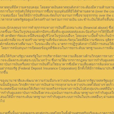
ินตลาดทุนที่มีความครอบคลุม โดยตลาดเงินตลาดทุนดังกล่าวจะต้องมีความต้านทาน
รในการบังคับให้ธุรกรรมการซื้อขายอนุพันธ์ที่มิได้ทำผ่านตลาด (over the counte
ีความต่อเนื่อง โดยให้มีการบันทึกและจัดเก็บรายงานการซื้อขายธุรกรรม over the c
ธนาคารกลางสหรัฐต่อดูแลโครงสร้างภาพรวมการจ่ายเงิน และชำระเงินให้เสร็จสิ้นข
และนักลงทุนจากการทำธุรกรรมทางการเงินที่ไม่เหมาะสม (financial abuse) ซึ่ง
ิโภคขึ้นมาใหม่ในรูปขององค์กรอิสระเพื่อที่จะดูแลสอดส่องและป้องกันการให้กู้ยืมท
อาทิ เครดิตการ์ดและหนี้สินของผู้บริโภคในรูปแบบอื่นๆ โดยเฉพาะเบี้ยค้ำประกันบ้าน
ป็นองค์กรเดี่ยวจะช่วยสร้างมาตรฐานที่เข้มงวดและรัดกุมโดยที่มีความชัดเจน ยุติ
ค์กรดั่งเช่นช่วงที่ผ่านมา ในขณะเดียวกัน มาตรการปฏิรูปดังกล่าวได้มีการเสนอใ
 โดยการสนับสนุนการเปิดเผยข้อมูลที่ชัดเจนในการยกระดับมาตรฐานและการเพิ่ม
องมือให้กับทางรัฐบาลสหรัฐในการบริหารจัดการความเสี่ยงทางด้านวิกฤตการทางกา
่อาจจะมีผลกระทบต่อระบบในวงกว้าง ซึ่งภายใต้มากรการกฎหมายการกำกับดูแลสถาบั
ธ์สถาบันการเงินหรือสถาบันการเงินที่ไม่ใช่ธนาคารซึ่งมีความเสี่ยงต่อการล้มเ
ากของรัฐ (Federal Deposit Insurance Corporation) อีกทั้งให้มีการพัฒนาประส
ากขึ้น
องนานาชาติและพัฒนาความร่วมมือระหว่างประเทศ เนื่องจากรัฐบาลสหรัฐมองว่า
ั้นมีสูงและวิกฤติการทางการเงินสามารถลุกลามระหว่างประเทศได้อย่างรวดเร็ว ซ
ประเทศหนึ่งอาจส่งผลให้เกิดการถ่ายเทกิจกรรมทางการเงินไปยังกลุ่มประเทศที่มีม
การกำกับดูแลสถาบันการเงินจึงควรจะมุ่งเน้นการยกระดับมาตรฐานการกำกับดูแลใน
นำเสนอให้มีการยกระดับมาตรฐานการกำกับดูแลระบบการเงินในประเทศอื่นๆ ผ่
อไป
เข้มงวดขึ้นนั้นอาจส่งผลกระทบต่อประเทศไทยในทั้งด้านเศรษฐกิจจริงและภาคการ