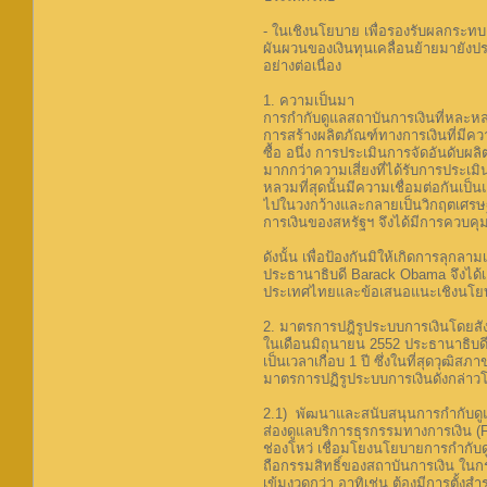
- ในเชิงนโยบาย เพื่อรองรับผลกระท
ผันผวนของเงินทุนเคลื่อนย้ายมายังป
อย่างต่อเนื่อง
1. ความเป็นมา
การกำกับดูแลสถาบันการเงินที่หละหล
การสร้างผลิตภัณฑ์ทางการเงินที่มีคว
ซื้อ อนึ่ง การประเมินการจัดอันดับผลิ
มากกว่าความเสี่ยงที่ได้รับการประเมิ
หลวมที่สุดนั้นมีความเชื่อมต่อกันเป
ไปในวงกว้างและกลายเป็นวิกฤตเศรษฐก
การเงินของสหรัฐฯ จึงได้มีการควบคุม
ดังนั้น เพื่อป้องกันมิให้เกิดการลุ
ประธานาธิบดี Barack Obama จึงได้
ประเทศไทยและข้อเสนอแนะเชิงนโยบาย
2. มาตรการปฎิรูประบบการเงินโดยสั
ในเดือนมิถุนายน 2552 ประธานาธิบด
เป็นเวลาเกือบ 1 ปี ซึ่งในที่สุดวุฒ
มาตรการปฏิรูประบบการเงินดังกล่าวโด
2.1) พัฒนาและสนับสนุนการกำกับดูแล
ส่องดูแลบริการธุรกรรมทางการเงิน (
ช่องโหว่ เชื่อมโยงนโยบายการกำกับด
ถือกรรมสิทธิ์ของสถาบันการเงิน ในกร
เข้มงวดกว่า อาทิเช่น ต้องมีการตั้งส