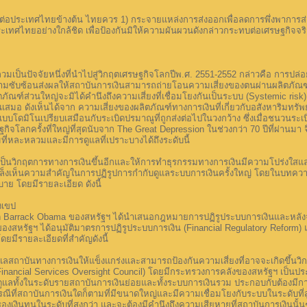
บต่อประเทศไทยข้างต้น ไทยควร 1) กระจายแหล่งการส่งออกเพื่อลดการพึ่งพาการ
ระเทศไทยอย่างใกล้ชิด เพื่อป้องกันมิให้ความผันผวนดังกล่าวกระทบต่อเศรษฐกิจ
วมเป็นปัจจัยหนึ่งที่นำไปสู่วิกฤตเศรษฐกิจโลกปีพ.ศ. 2551-2552 กล่าวคือ การปล
ามซับซ้อนส่งผลให้สถาบันการเงินสามารถถ่ายโอนความเสี่ยงของตนผ่านผลิตภัณฑ์ทางก
ตภัณฑ์ส่วนใหญ่จะมิได้คำนึงถึงความเสี่ยงที่เชื่อมโยงกันเป็นระบบ (Systemic risk)
นเสมอ ดังเห็นได้จาก ความเสี่ยงของผลิตภัณฑ์ทางการเงินที่เกี่ยวกับอสังหาริมทรั
็นแบบโดมิโนเปรียบเสมือนกับระเบิดปรมาณูที่ถูกส่งต่อไปในวงกว้าง ซึ่งเมื่อชนวน
ิจโลกครั้งที่ใหญ่ที่สุดนับจาก The Great Depression ในช่วงกว่า 70 ปีที่ผ่าน
ที่หละหลวมและมีการดูแลที่เปราะบางได้ถึงระดับนี้
กลามเป็นวิกฤตการทางการเงินขึ้นอีกและให้การทำธุรกรรมทางการเงินมีความโปร่งใสแ
เล็งเห็นความสำคัญในการปฏิรูปการกำกับดูแลระบบการเงินครั้งใหญ่ โดยในบทคว
 โดยมีรายละเอียด ดังนี้
งเขป
ี Barrack Obama ของสหรัฐฯ ได้นำเสนอกฎหมายการปฏิรูประบบการเงินและหลังจาก
ิสภาของสหรัฐฯ ได้อนุมัติมาตรการปฏิรูประบบการเงิน (Financial Regulatory Refor
ยมีรายละเอียดที่สำคัญดังนี้
สถาบันทางการเงินให้แข็งแกร่งและสามารถป้องกันความเสี่ยงที่อาจจะเกิดขึ้นวิ
Financial Services Oversight Council) โดยมีกระทรวงการคลังของสหรัฐฯ เป็นป
ูแลทั้งในระดับรายสถาบันการเงินย่อยและทั้งระบบการเงินรวม ประกอบกับต้องมีกา
ณีที่สถาบันการเงินใดก็ตามที่มีขนาดใหญ่และมีความเชื่อมโยงกับระบบในระดับที่สูง 
ำรองเงินทุนในระดับที่สูงกว่า และจะต้องมีคำนึงถึงความเสียหายที่สถาบันการเงินน