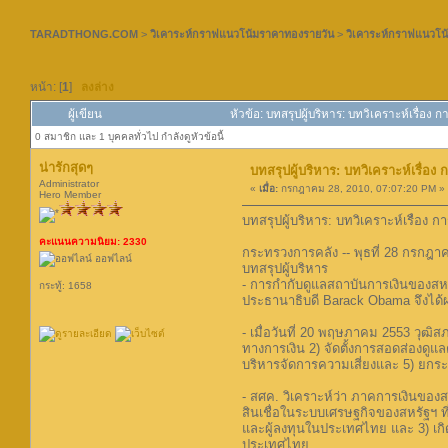
TARADTHONG.COM
>
วิเคาระห์กราฟแนวโน้มราคาทองรายวัน
>
วิเคาระห์กราฟแนวโน
หน้า: [
1
]
ลงล่าง
ผู้เขียน
หัวข้อ: บทสรุปผู้บริหาร: บทวิเคราะห์เรื่
0 สมาชิก และ 1 บุคคลทั่วไป กำลังดูหัวข้อนี้
น่ารักสุดๆ
บทสรุปผู้บริหาร: บทวิเคราะห์เรื่
Administrator
«
เมื่อ:
กรกฎาคม 28, 2010, 07:07:20 PM »
Hero Member
บทสรุปผู้บริหาร: บทวิเคราะห์เรื่
คะแนนความนิยม: 2330
กระทรวงการคลัง -- พุธที่ 28 กรกฎา
ออฟไลน์
บทสรุปผู้บริหาร
- การกำกับดูแลสถาบันการเงินของสหรั
กระทู้: 1658
ประธานาธิบดี Barack Obama จึงได้ผลั
- เมื่อวันที่ 20 พฤษภาคม 2553 วุฒิ
ทางการเงิน 2) จัดตั้งการสอดส่องดู
บริหารจัดการความเสี่ยงและ 5) ยก
- สศค. วิเคราะห์ว่า ภาคการเงินขอ
สินเชื่อในระบบเศรษฐกิจของสหรัฐฯ ท
และผู้ลงทุนในประเทศไทย และ 3) เก
ประเทศไทย