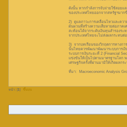
ดังนั้น หากกำลังการจับจ่ายใช้สอย
ของประเทศไทยออกจากสหรัฐฯมากขึ
2) ดูแลภาวะการเคลื่อนไหวและความผ
ผันผวนที่สร้างความเสียหายต่อภาคเศร
สะท้อนได้จากระดับเงินทุนสำรองระหว่า
จากประเทศไทยจะไม่ส่งผลกระทบต่อเ
3) จากบทเรียนของวิกฤตการทางการเ
นั้นไทยควรพัฒนาพัฒนาระบบการเงินแ
ระบบการเงินระยะที่ 2 (Financial S
แข่งขันให้เป็นไปตามมาตรฐานโลก พร้
เศรษฐกิจครั้งที่ผ่านมามิให้เกิดผลก
ที่มา: Macroeconomic Analysis Grou
หน้า: [
1
]
ขึ้นบน