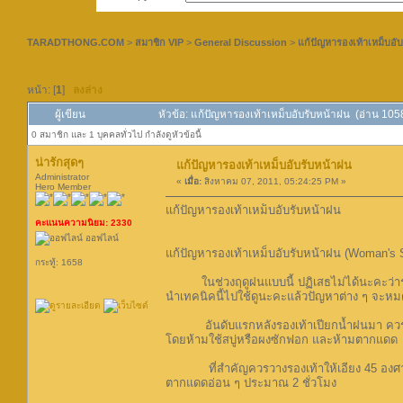
TARADTHONG.COM
>
สมาชิก VIP
>
General Discussion
>
แก้ปัญหารองเท้าเหม็บอั
หน้า: [
1
]
ลงล่าง
ผู้เขียน
หัวข้อ: แก้ปัญหารองเท้าเหม็บอับรับหน้าฝน (อ่าน 1058
0 สมาชิก และ 1 บุคคลทั่วไป กำลังดูหัวข้อนี้
น่ารักสุดๆ
แก้ปัญหารองเท้าเหม็บอับรับหน้าฝน
Administrator
«
เมื่อ:
สิงหาคม 07, 2011, 05:24:25 PM »
Hero Member
แก้ปัญหารองเท้าเหม็บอับรับหน้าฝน
คะแนนความนิยม: 2330
ออฟไลน์
แก้ปัญหารองเท้าเหม็บอับรับหน้าฝน (Woman's 
กระทู้: 1658
ในช่วงฤดูฝนแบบนี้ ปฏิเสธไม่ได้นะคะว่ารองเท
นำเทคนิคนี้ไปใช้ดูนะคะแล้วปัญหาต่าง ๆ จะหม
อันดับแรกหลังรองเท้าเปียกน้ำฝนมา ควรใช้
โดยห้ามใช้สบู่หรือผงซักฟอก และห้ามตากแดด
ที่สำคัญควรวางรองเท้าให้เอียง 45 องศากับพ
ตากแดดอ่อน ๆ ประมาณ 2 ชั่วโมง