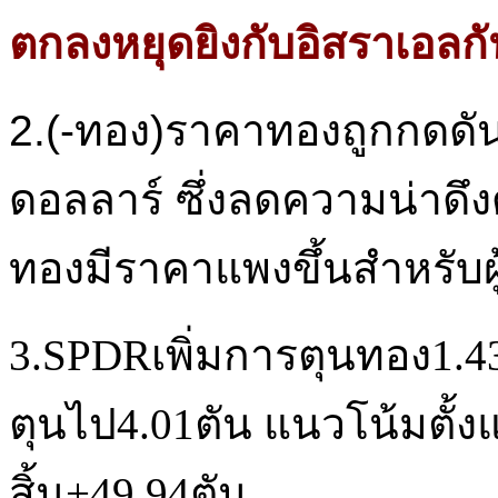
ตกลงหยุดยิงกับอิสราเอลกันเ
2.(-ทอง)ราคาทองถูกกดดั
ดอลลาร์ ซึ่งลดความน่าด
ทองมีราคาแพงขึ้นสำหรับผู้
3.SPDRเพิ่มการตุนทอง1.43ต
ตุนไป4.01ตัน แนวโน้มตั้ง
สิ้น+49.94ตัน