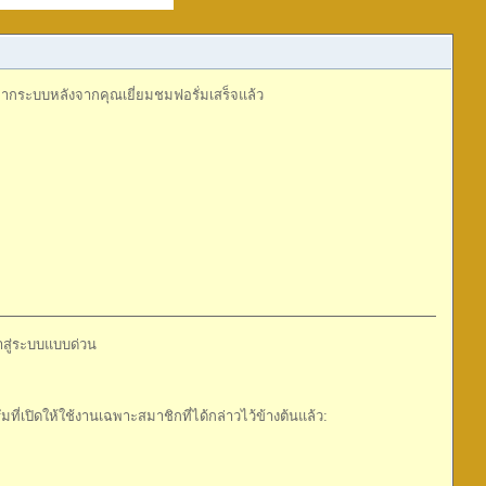
จากระบบหลังจากคุณเยี่ยมชมฟอรั่มเสร็จแล้ว
้าสู่ระบบแบบด่วน
มที่เปิดให้ใช้งานเฉพาะสมาชิกที่ได้กล่าวไว้ข้างต้นแล้ว: