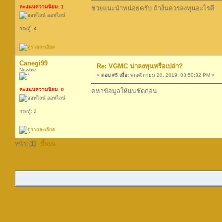
คะแนนความนิยม: 1
ช่วยแนะนำหน่อยครับ ถ้างั้นควรลงทุนอะไรดี
ออฟไลน์
กระทู้: 4
Canegi99
Re: VGMC น่าลงทุนหรือเปล่า?
Newbie
«
ตอบ #5 เมื่อ:
พฤศจิกายน 20, 2019, 03:50:32 PM »
คะแนนความนิยม: 0
คหาข้อมูลให้แน่ชัดก่อน
ออฟไลน์
กระทู้: 2
หน้า: [
1
]
ขึ้นบน