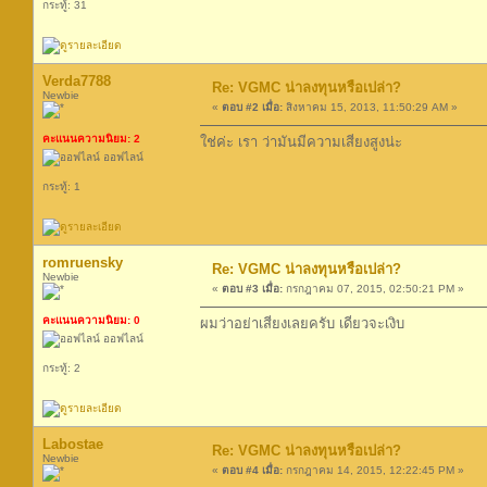
กระทู้: 31
Verda7788
Re: VGMC น่าลงทุนหรือเปล่า?
Newbie
«
ตอบ #2 เมื่อ:
สิงหาคม 15, 2013, 11:50:29 AM »
คะแนนความนิยม: 2
ใช่ค่ะ เรา ว่ามันมีความเสี่ยงสูงน่ะ
ออฟไลน์
กระทู้: 1
romruensky
Re: VGMC น่าลงทุนหรือเปล่า?
Newbie
«
ตอบ #3 เมื่อ:
กรกฎาคม 07, 2015, 02:50:21 PM »
คะแนนความนิยม: 0
ผมว่าอย่าเสี่ยงเลยครับ เดี๋ยวจะเงิบ
ออฟไลน์
กระทู้: 2
Labostae
Re: VGMC น่าลงทุนหรือเปล่า?
Newbie
«
ตอบ #4 เมื่อ:
กรกฎาคม 14, 2015, 12:22:45 PM »